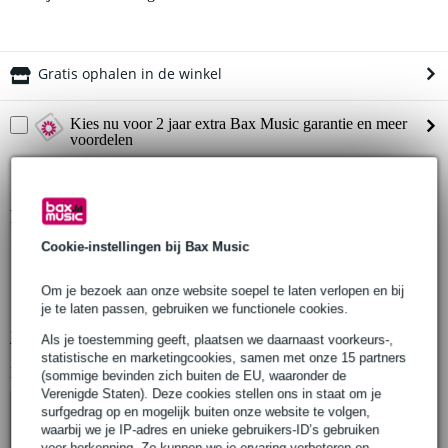
Gratis ophalen in de winkel
Kies nu voor 2 jaar extra Bax Music garantie en meer
voordelen
€ 5,- eenmalig
Productinformatie
Cookie-instellingen bij Bax Music
Acus One Series Padded Bag
op maat gemaakte tas voor de Acus One For Street 10
Om je bezoek aan onze website soepel te laten verlopen en bij
voorzien van twee handgrepen en een schouderriem
je te laten passen, gebruiken we functionele cookies.
Bekijk alle productspecificaties
Als je toestemming geeft, plaatsen we daarnaast voorkeurs-,
statistische en marketingcookies, samen met onze 15 partners
Bekijk ook eens (4)
(sommige bevinden zich buiten de EU, waaronder de
Verenigde Staten). Deze cookies stellen ons in staat om je
surfgedrag op en mogelijk buiten onze website te volgen,
waarbij we je IP-adres en unieke gebruikers-ID’s gebruiken
voor herkenning. Zo kunnen we je ervaring verbeteren en