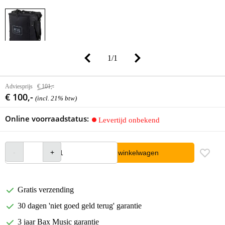
1
/
1
Adviesprijs
€ 101,-
€ 100,-
(incl. 21% btw)
Online voorraadstatus:
Levertijd onbekend
In winkelwagen
Gratis verzending
30 dagen 'niet goed geld terug' garantie
3 jaar Bax Music garantie