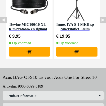
Devine MIC100/10 XL
Innox IVA S-1 MKII sp
D
R microfoon- en signaal
eakerstatief 1.80m
-
kabel 10 meter
€ 9,95
€ 19,95
€
Op voorraad
Op voorraad
+
+
Acus BAG-OFS10 tas voor Acus One For Street 10
Artikelnr:
9000-0099-5189
Productinformatie