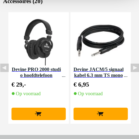
Accessoires (20)
Devine PRO 2000 studi
Devine JACM/5 signaal
D
o hoofdtelefoon
kabel 6.3 mm TS mono
-
jack-jack kabel 5 meter
€ 29,-
€ 6,95
€
Op voorraad
Op voorraad
+
+