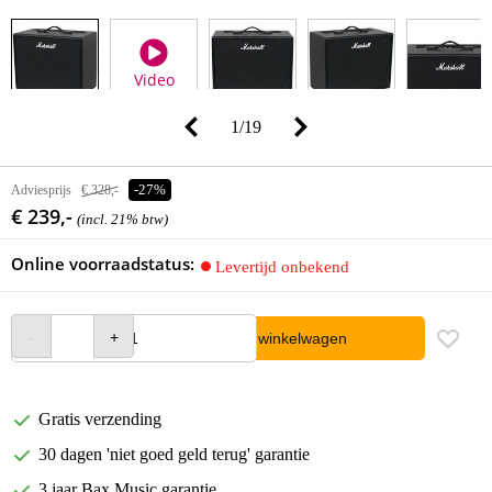
Video
1
/
19
Adviesprijs
€ 328,-
-27%
€ 239,-
(incl. 21% btw)
Online voorraadstatus:
Levertijd onbekend
In winkelwagen
Gratis verzending
30 dagen 'niet goed geld terug' garantie
3 jaar Bax Music garantie