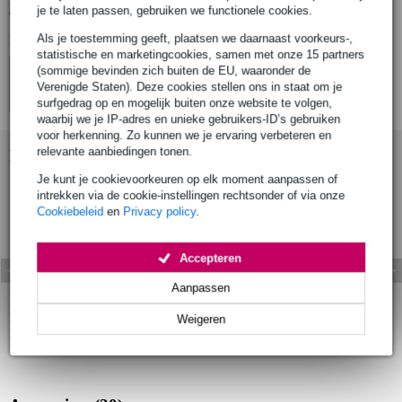
Bekijk alle productspecificaties
je te laten passen, gebruiken we functionele cookies.
Als je toestemming geeft, plaatsen we daarnaast voorkeurs-,
Bekijk ook eens (4)
statistische en marketingcookies, samen met onze 15 partners
(sommige bevinden zich buiten de EU, waaronder de
Verenigde Staten). Deze cookies stellen ons in staat om je
surfgedrag op en mogelijk buiten onze website te volgen,
waarbij we je IP-adres en unieke gebruikers-ID’s gebruiken
voor herkenning. Zo kunnen we je ervaring verbeteren en
relevante aanbiedingen tonen.
Bekijk ook eens (2)
Je kunt je cookievoorkeuren op elk moment aanpassen of
intrekken via de cookie-instellingen rechtsonder of via onze
Cookiebeleid
en
Privacy policy
.
Accepteren
Aanpassen
Weigeren