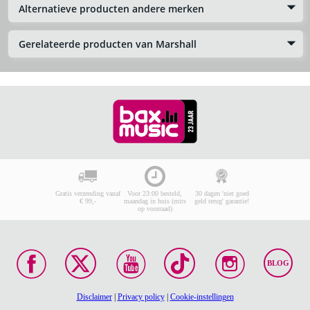
Alternatieve producten andere merken
Gerelateerde producten van Marshall
Gratis verzending vanaf
Voor 23:00 besteld,
30 dagen 'niet goed
€ 99,-
maandag in huis (mits
geld terug' garantie!
op voorraad)
BLOG
Disclaimer
|
Privacy policy
|
Cookie-instellingen