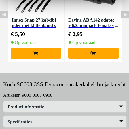
Innox Snap 27 kabelbi
Devine ADA142 adapte
D
nder met klittenband s
r 6.35mm jack female-v
mal zwart (10 stuks)
ergrendelbare speakera
€ 5,50
€ 2,95
€
ansluiting
Op voorraad
Op voorraad
+
+
Koch SC608-3SS Dynacon speakerkabel 1m jack recht
Artikelnr:
9000-0008-6908
Productinformatie
Specificaties