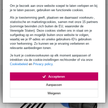
Om je bezoek aan onze website soepel te laten verlopen en bij
Gratis ophalen in de winkel
je te laten passen, gebruiken we functionele cookies.
Als je toestemming geeft, plaatsen we daarnaast voorkeurs-,
statistische en marketingcookies, samen met onze 15 partners
Productinformatie
(sommige bevinden zich buiten de EU, waaronder de
Verenigde Staten). Deze cookies stellen ons in staat om je
Bekijk alle productspecificaties
surfgedrag op en mogelijk buiten onze website te volgen,
waarbij we je IP-adres en unieke gebruikers-ID’s gebruiken
Bekijk ook eens (4)
voor herkenning. Zo kunnen we je ervaring verbeteren en
relevante aanbiedingen tonen.
Je kunt je cookievoorkeuren op elk moment aanpassen of
intrekken via de cookie-instellingen rechtsonder of via onze
Cookiebeleid
en
Privacy policy
.
Accessoires (4)
Accepteren
Aanpassen
Weigeren