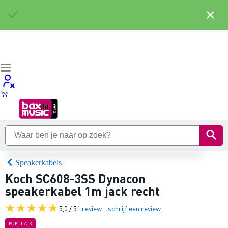
×
Speakerkabels
Koch SC608-3SS Dynacon
speakerkabel 1m jack recht
5,0 / 5
1 review
schrijf een review
POPULAIR