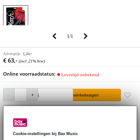
1
/
1
Adviesprijs
€ 66,-
€ 63,-
(incl. 21% btw)
Online voorraadstatus:
Levertijd onbekend
In winkelwagen
30 dagen 'niet goed geld terug' garantie
3 jaar Bax Music garantie
Cookie-instellingen bij Bax Music