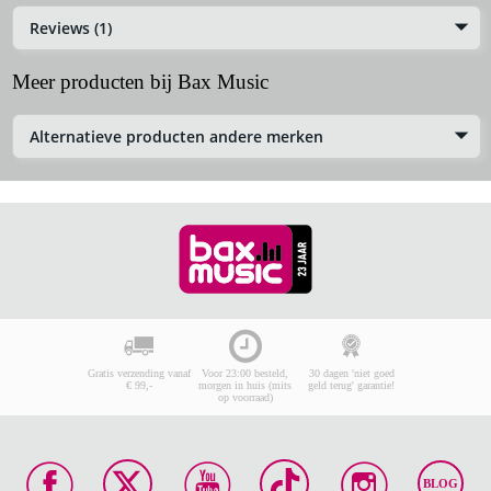
Reviews (1)
Meer producten bij Bax Music
Alternatieve producten andere merken
Gratis verzending vanaf
Voor 23:00 besteld,
30 dagen 'niet goed
€ 99,-
morgen in huis (mits
geld terug' garantie!
op voorraad)
BLOG