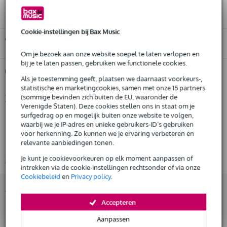
Cookie-instellingen bij Bax Music
Gratis ophalen in de winkel
Om je bezoek aan onze website soepel te laten verlopen en
bij je te laten passen, gebruiken we functionele cookies.
%
Huur dit product
Als je toestemming geeft, plaatsen we daarnaast voorkeurs-,
statistische en marketingcookies, samen met onze 15 partners
(sommige bevinden zich buiten de EU, waaronder de
Productinformatie
Huur dit product al vanaf 37 euro per maand
Verenigde Staten). Deze cookies stellen ons in staat om je
Huur meerdere producten tegelijk: min. € 300,- en max.
surfgedrag op en mogelijk buiten onze website te volgen,
Gator Cases G-TOUR-AMP112
€ 2.500,-
waarbij we je IP-adres en unieke gebruikers-ID’s gebruiken
Gratis
multiplex flightcase voor 1x12 inch gitaarcombo
thuisbezorgd of op te halen in de winkel
voor herkenning. Zo kunnen we je ervaring verbeteren en
Al na 4 maanden maandelijks opzegbaar
relevante aanbiedingen tonen.
materiaal: hout
De mogelijkheid om je product(en) met korting te kopen
Je kunt je cookievoorkeuren op elk moment aanpassen of
Bekijk alle productspecificaties
Snelle vervanging door Bax Music bij een defect
intrekken via de cookie-instellingen rechtsonder of via onze
Cookiebeleid
en
Privacy policy
.
Accessoires (42)
Huur dit product
Accepteren
Aanpassen