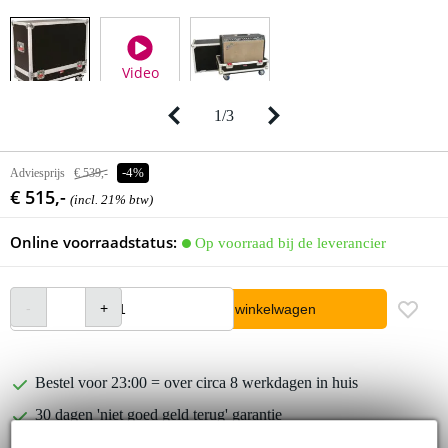
Video
1
/
3
Adviesprijs
€ 539,-
-4%
€ 515,-
(incl. 21% btw)
Online voorraadstatus:
Op voorraad bij de leverancier
In winkelwagen
Bestel voor 23:00 = over circa 8 werkdagen in huis
30 dagen 'niet goed geld terug' garantie
3 jaar Bax Music garantie