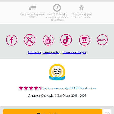
Gratis verzending vanaf
Voor 23:00 besteld,
30 dagen 'niet goed
€ 99,-
morgen in huis (mits
geld terug' garantie!
op voorraad)
BLOG
Disclaimer
|
Privacy policy
|
Cookie-instellingen
op basis van meer dan 113.816 klantreviews
Algemene Copyright © Bax Music 2003 - 2026