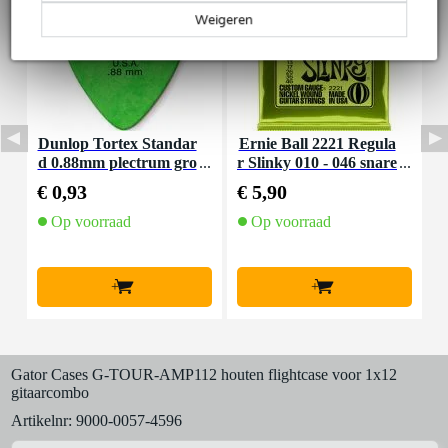
Weigeren
Dunlop Tortex Standar
Ernie Ball 2221 Regula
I
d 0.88mm plectrum gro
r Slinky 010 - 046 snare
a
en
nset voor elektrische git
€ 0,93
€ 5,90
€
aar
Op voorraad
Op voorraad
+
+
Gator Cases G-TOUR-AMP112 houten flightcase voor 1x12
gitaarcombo
Artikelnr:
9000-0057-4596