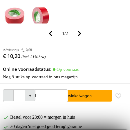
1
/
2
Adviesprijs
€ 10,90
€ 10,20
(incl. 21% btw)
Online voorraadstatus:
Op voorraad
Nog 9 stuks op voorraad in ons magazijn
In winkelwagen
Bestel voor 23:00 = morgen in huis
30 dagen 'niet goed geld terug' garantie