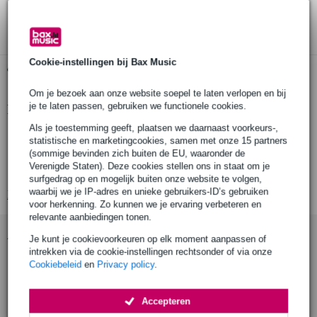
3 jaar Bax Music garantie
Cookie-instellingen bij Bax Music
Gratis ophalen in de winkel
Om je bezoek aan onze website soepel te laten verlopen en bij
je te laten passen, gebruiken we functionele cookies.
Productinformatie
Als je toestemming geeft, plaatsen we daarnaast voorkeurs-,
breedte rol: 50 mm
statistische en marketingcookies, samen met onze 15 partners
lengte rol: 25 meter
(sommige bevinden zich buiten de EU, waaronder de
Verenigde Staten). Deze cookies stellen ons in staat om je
kleur: rood
surfgedrag op en mogelijk buiten onze website te volgen,
waarbij we je IP-adres en unieke gebruikers-ID’s gebruiken
Bekijk alle productspecificaties
voor herkenning. Zo kunnen we je ervaring verbeteren en
relevante aanbiedingen tonen.
Accessoires (1)
Je kunt je cookievoorkeuren op elk moment aanpassen of
intrekken via de cookie-instellingen rechtsonder of via onze
Cookiebeleid
en
Privacy policy
.
Accepteren