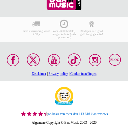
Gratis verzending vanaf
Voor 23:00 besteld,
30 dagen 'niet goed
€ 99,-
morgen in huis (mits
geld terug' garantie!
op voorraad)
BLOG
Disclaimer
|
Privacy policy
|
Cookie-instellingen
op basis van meer dan 113.816 klantreviews
Algemene Copyright © Bax Music 2003 - 2026