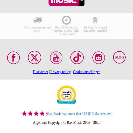
Gratis verzending vanaf
Voor 23:00 besteld,
30 dagen 'niet goed
€ 99,-
morgen in huis (mits
geld terug' garantie!
op voorraad)
BLOG
Disclaimer
|
Privacy policy
|
Cookie-instellingen
op basis van meer dan 113.816 klantreviews
Algemene Copyright © Bax Music 2003 - 2026