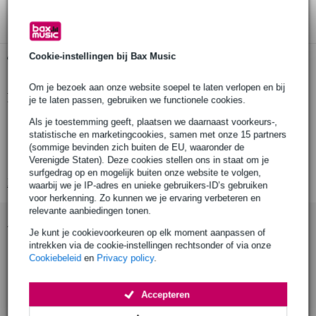
3 jaar Bax Music garantie
Cookie-instellingen bij Bax Music
Gratis ophalen in de winkel
Om je bezoek aan onze website soepel te laten verlopen en bij
Productinformatie
je te laten passen, gebruiken we functionele cookies.
Als je toestemming geeft, plaatsen we daarnaast voorkeurs-,
breedte rol: 50 mm
statistische en marketingcookies, samen met onze 15 partners
lengte rol: 25 meter
(sommige bevinden zich buiten de EU, waaronder de
kleur: wit
Verenigde Staten). Deze cookies stellen ons in staat om je
surfgedrag op en mogelijk buiten onze website te volgen,
Bekijk alle productspecificaties
waarbij we je IP-adres en unieke gebruikers-ID’s gebruiken
voor herkenning. Zo kunnen we je ervaring verbeteren en
relevante aanbiedingen tonen.
Accessoires (1)
Je kunt je cookievoorkeuren op elk moment aanpassen of
intrekken via de cookie-instellingen rechtsonder of via onze
Cookiebeleid
en
Privacy policy
.
Accepteren