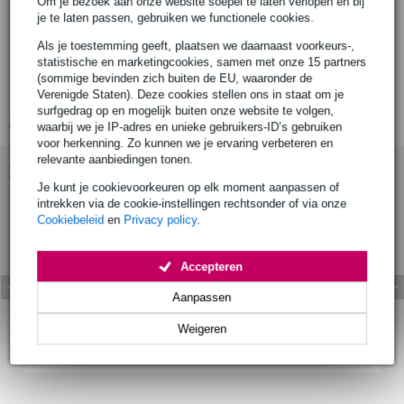
Om je bezoek aan onze website soepel te laten verlopen en bij
2 x XLR/6.35 mm combo met +48 V fantoomvoeding
je te laten passen, gebruiken we functionele cookies.
2 x 6.35 mm TRS jack
Als je toestemming geeft, plaatsen we daarnaast voorkeurs-,
uitgangen:
statistische en marketingcookies, samen met onze 15 partners
4 x TRS 6.35 mm jack
(sommige bevinden zich buiten de EU, waaronder de
2 x hoofdtelefoon
Verenigde Staten). Deze cookies stellen ons in staat om je
surfgedrag op en mogelijk buiten onze website te volgen,
Bekijk alle productspecificaties
waarbij we je IP-adres en unieke gebruikers-ID’s gebruiken
voor herkenning. Zo kunnen we je ervaring verbeteren en
relevante aanbiedingen tonen.
Bekijk ook eens (2)
Je kunt je cookievoorkeuren op elk moment aanpassen of
intrekken via de cookie-instellingen rechtsonder of via onze
Cookiebeleid
en
Privacy policy
.
Accepteren
Aanpassen
Weigeren