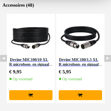
Accessoires (48)
Devine MIC100/10 XL
Devine MIC100/1.5 XL
D
R microfoon- en signaal
R microfoon- en signaal
m
kabel 10 meter
kabel 1.5 meter
€ 9,95
€ 5,95
€
Op voorraad
Op voorraad
+
+