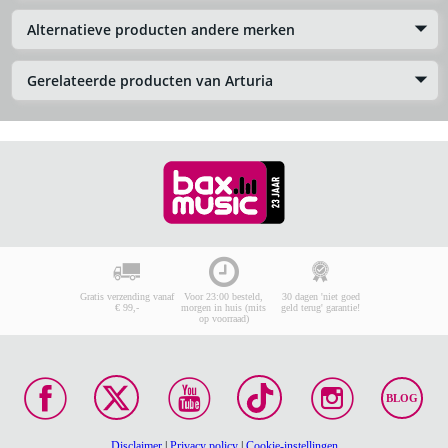
Alternatieve producten andere merken
Gerelateerde producten van Arturia
Gratis verzending vanaf
Voor 23:00 besteld,
30 dagen 'niet goed
€ 99,-
morgen in huis (mits
geld terug' garantie!
op voorraad)
BLOG
Disclaimer
|
Privacy policy
|
Cookie-instellingen