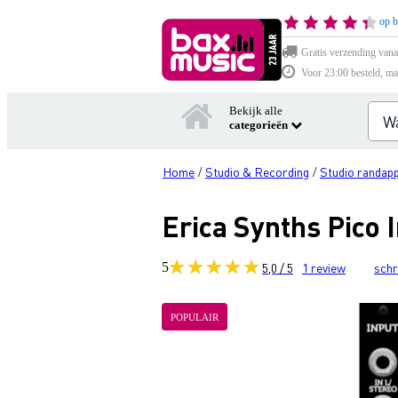
op b
Gratis verzending vana
Voor 23:00 besteld, ma
Bekijk alle
categorieën
Home
Studio & Recording
Studio randap
/
/
Erica Synths Pico
5
5,0 / 5
1
review
schr
POPULAIR