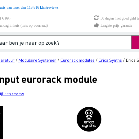
asis van meer dan 113.816 klantreviews
f € 99,-
30 dagen 'niet goed geld te
andag in huis (mits op voorraad)
Laagste-prijs-garantie
paratuur
Modulaire Systemen
Eurorack modules
Erica Synths
Erica 
/
/
/
/
 Input eurorack module
ijf een review