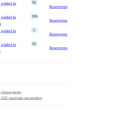
XL
 winkel in
Reserveren
XXL
 winkel in
Reserveren
m
L
 winkel in
Reserveren
XL
 winkel in
Reserveren
n
s retourneren
s CO2-neutrale verzending