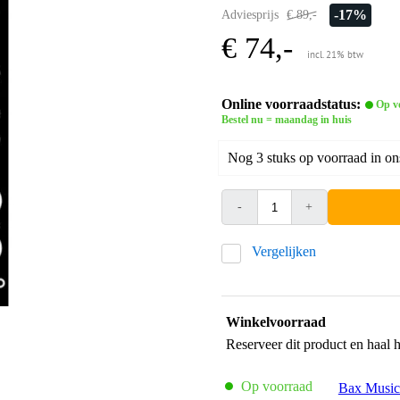
-17%
Adviesprijs
€ 89,-
€ 74,-
incl. 21% btw
Online voorraadstatus:
Op v
Bestel nu = maandag in huis
Nog 3 stuks op voorraad in on
-
+
Vergelijken
Winkelvoorraad
Reserveer dit product en haal 
Op voorraad
Bax Music