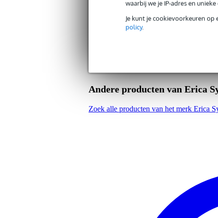
waarbij we je IP-adres en uniek
Gewicht en afmetingen inclusief verpakking
Je kunt je cookievoorkeuren op 
policy
.
Gewicht
89 
(incl. verpakking)
Afmeting
21,
(incl. verpakking)
Andere producten van Erica S
Zoek alle producten van het merk Erica S