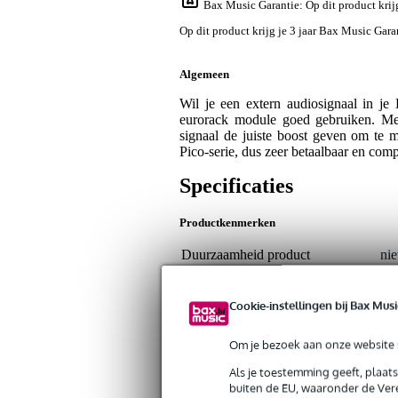
Bax Music Garantie
: Op dit product kri
Op dit product krijg je 3 jaar Bax Music Gara
Algemeen
Wil je een extern audiosignaal in j
eurorack module goed gebruiken. Met
signaal de juiste boost geven om te
Pico-serie, dus zeer betaalbaar en comp
Specificaties
Productkenmerken
Duurzaamheid product
nie
Type Eurorack module
ove
Cookie-instellingen bij Bax Musi
Aantal Eurorack HP
3
Module of compleet systeem
co
Om je bezoek aan onze website s
Eurorack doelgroep
bas
Als je toestemming geeft, plaat
buiten de EU, waaronder de Vere
Eurorack categorie
uti