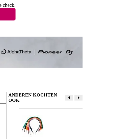
e check.
ANDEREN KOCHTEN
OOK
Schrijf zelf een review
Je naam
louis
3 februari 2026