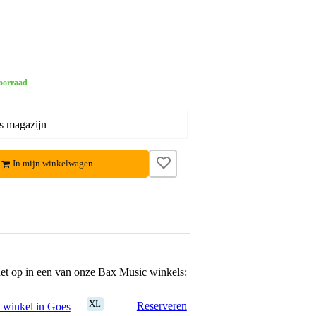
oorraad
s magazijn
In mijn winkelwagen
het op in een van onze
Bax Music winkels
:
XL
Reserveren
 winkel in Goes