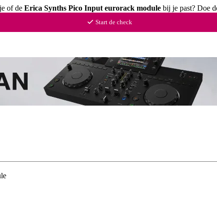
je of de
Erica Synths Pico Input eurorack module
bij je past? Doe d
Start de check
le