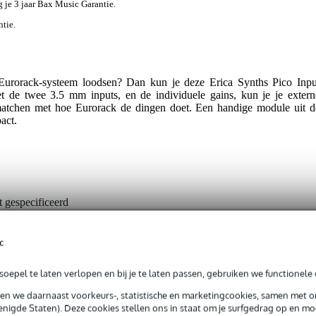
jg je 3 jaar Bax Music Garantie.
ntie.
e Eurorack-systeem loodsen? Dan kun je deze Erica Synths Pico Inpu
 de twee 3.5 mm inputs, en de individuele gains, kun je je extern
 matchen met hoe Eurorack de dingen doet. Een handige module uit d
act.
t gespecificeerd
rig
c
mponent module
oepel te laten verlopen en bij je te laten passen, gebruiken we functionele 
is
sen we daarnaast voorkeurs-, statistische en marketingcookies, samen met 
nigde Staten). Deze cookies stellen ons in staat om je surfgedrag op en mog
lity