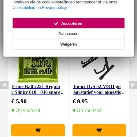
intrekken via de cookie-instellingen rechtsonder of via onze
Cookiebeleid
en
Privacy policy
.
Accessoires (68)
Accepteren
Aanpassen
Weigeren
Ernie Ball 2221 Regula
Innox IGS 02 MKII git
I
r Slinky 010 - 046 snare
aarstatief voor akoestis
nset voor elektrische git
che gitaar
€ 5,90
€ 9,95
€
aar
Op voorraad
Op voorraad
+
+