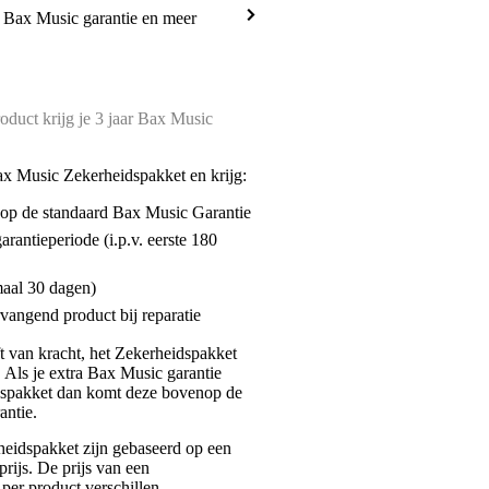
a Bax Music garantie en meer
oduct krijg je 3 jaar Bax Music
ax Music Zekerheidspakket en krijg:
enop de standaard Bax Music Garantie
garantieperiode (i.p.v. eerste 180
maal 30 dagen)
vangend product bij reparatie
jft van kracht, het Zekerheidspakket
. Als je extra Bax Music garantie
dspakket dan komt deze bovenop de
antie.
eidspakket zijn gebaseerd op een
rijs. De prijs van een
per product verschillen.