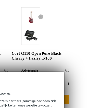
+
k
Cort G110 Open Pore Black
Cherry + Fazley T-100
€ 191,50
Adviesprijs
€ 201,50
€ 1,50
Jouw voordeel
€ 2,50
€ 190,-
Nu als combinatie voor
€ 199,-
cookies.
In mijn winkelwagen
onze 15 partners (sommige bevinden zich
elijk buiten onze website te volgen,