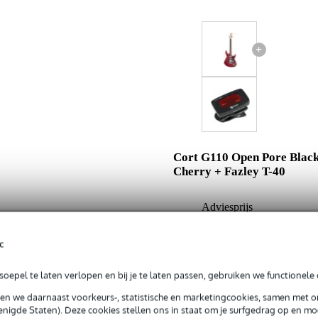
+
Cort G110 Open Pore Blac
Cherry + Fazley T-40
Adviesprijs
Jouw voordeel
c
Nu als combinatie voor
oepel te laten verlopen en bij je te laten passen, gebruiken we functionele 
In mijn winkelwagen
sen we daarnaast voorkeurs-, statistische en marketingcookies, samen met 
nigde Staten). Deze cookies stellen ons in staat om je surfgedrag op en mog