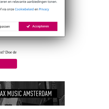
eteren en relevante aanbiedingen tonen.
of via onze
Cookiebeleid
en
Privacy
Accepteren
passen
s retourneren
s CO2-neutrale verzending
ast? Doe de