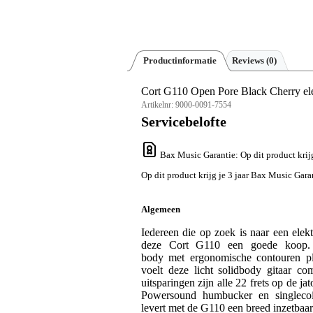
Productinformatie
Reviews
(0)
Cort G110 Open Pore Black Cherry elek
Artikelnr:
9000-0091-7554
Servicebelofte
Bax Music Garantie
: Op dit product kri
Op dit product krijg je 3 jaar Bax Music Gara
Algemeen
Iedereen die op zoek is naar een elekt
deze Cort G110 een goede koop. 
body met ergonomische contouren plu
voelt deze licht solidbody gitaar co
uitsparingen zijn alle 22 frets op de j
Powersound humbucker en singlecoi
levert met de G110 een breed inzetbaa