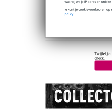
waarbij we je IP-adres en uniek
Je kunt je cookievoorkeuren op 
policy
.
Gratis verzending vanaf €
30 dagen 'niet goed geld ter
Twijfel je 
check.