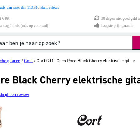
asis van meer dan 113.816 klantreviews
f € 99,-
30 dagen 'niet goed geld te
andag in huis (mits op voorraad)
Laagste-prijs-garantie
che gitaren
Cort
Cort G110 Open Pore Black Cherry elektrische gitaar
/
/
e Black Cherry elektrische git
chrijf een review