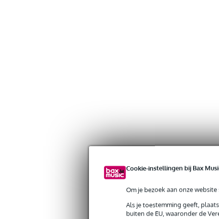
Cookie-instellingen bij Bax Musi
Om je bezoek aan onze website s
Als je toestemming geeft, plaat
buiten de EU, waaronder de Vere