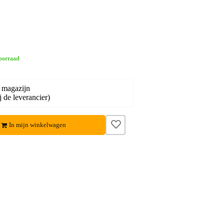
oorraad
 magazijn
j de leverancier)
In mijn winkelwagen