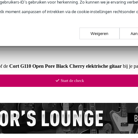
e gebruikers-ID’s gebruiken voor herkenning. Zo kunnen we je ervaring verb
Productinformatie
elk moment aanpassen of intrekken via de cookie-instellingen rechtsonder 
Weigeren
Aan
 99,-
3 jaar Bax Music garantie
Grati
ug' garantie
Laagste-prijs-garantie
Grati
of de
Cort G110 Open Pore Black Cherry elektrische gitaar
bij je p
Start de check