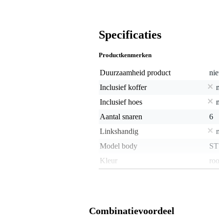
Specificaties
Productkenmerken
Duurzaamheid product
nie
Inclusief koffer
Inclusief hoes
Aantal snaren
6
Linkshandig
Model body
ST
Kleur
ro
Gitaar geschikt voor genre
all
Elementtype
hum
Elementconfiguratie
HS
Combinatievoordeel