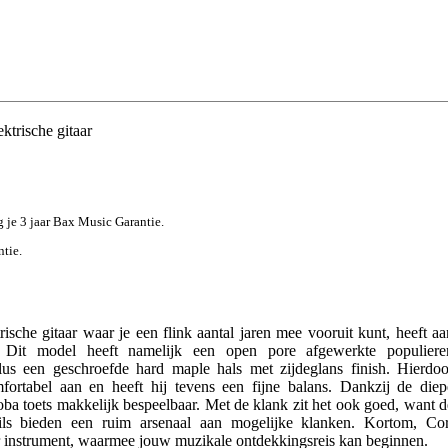
trische gitaar
jg je 3 jaar Bax Music Garantie.
ntie.
rische gitaar waar je een flink aantal jaren mee vooruit kunt, heeft aa
Dit model heeft namelijk een open pore afgewerkte populiere
s een geschroefde hard maple hals met zijdeglans finish. Hierdoo
mfortabel aan en heeft hij tevens een fijne balans. Dankzij de diep
atoba toets makkelijk bespeelbaar. Met de klank zit het ook goed, want d
ls bieden een ruim arsenaal aan mogelijke klanken. Kortom, Cor
r instrument, waarmee jouw muzikale ontdekkingsreis kan beginnen.