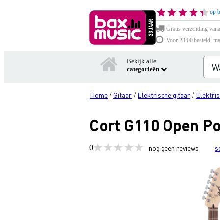
op b
Gratis verzending vana
Voor 23:00 besteld, ma
Bekijk alle
categorieën
Home
Gitaar
Elektrische gitaar
Elektris
/
/
/
Cort G110 Open Por
0
nog geen reviews
s