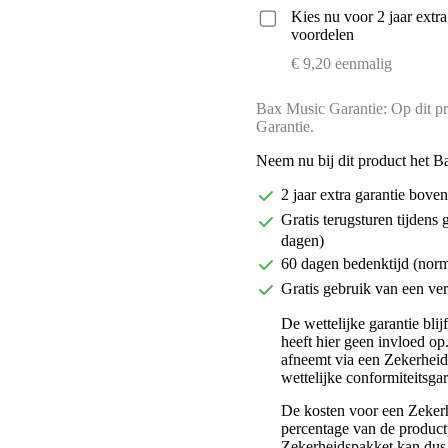
Kies nu voor 2 jaar extr
voordelen
€ 9,20 eenmalig
Bax Music Garantie: Op dit pr
Garantie.
Neem nu bij dit product het B
2 jaar extra garantie bov
Gratis terugsturen tijdens 
dagen)
60 dagen bedenktijd (nor
Gratis gebruik van een ver
De wettelijke garantie bli
heeft hier geen invloed op
afneemt via een Zekerhei
wettelijke conformiteitsgar
De kosten voor een Zekerh
percentage van de productp
Zekerheidspakket kan dus 