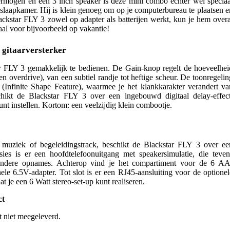
vermogen en een 3 inch speaker is deze mini combo echter wel speciaa
 slaapkamer. Hij is klein genoeg om op je computerbureau te plaatsen e
ackstar FLY 3 zowel op adapter als batterijen werkt, kun je hem overa
al voor bijvoorbeeld op vakantie!
i gitaarversterker
r FLY 3 gemakkelijk te bedienen. De Gain-knop regelt de hoeveelhei
n overdrive), van een subtiel randje tot heftige scheur. De toonregelin
 (Infinite Shape Feature), waarmee je het klankkarakter verandert va
hikt de Blackstar FLY 3 over een ingebouwd digitaal delay-effect
unt instellen. Kortom: een veelzijdig klein combootje.
muziek of begeleidingstrack, beschikt de Blackstar FLY 3 over ee
ssies is er een hoofdtelefoonuitgang met speakersimulatie, die teven
r andere opnames. Achterop vind je het compartiment voor de 6 AA
ele 6.5V-adapter. Tot slot is er een RJ45-aansluiting voor de optionel
 je een 6 Watt stereo-set-up kunt realiseren.
ct
 niet meegeleverd.