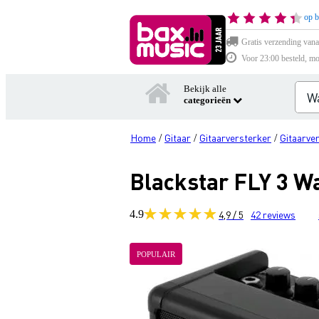
op b
Gratis verzending vana
Voor 23:00 besteld, mo
Bekijk alle
categorieën
Home
Gitaar
Gitaarversterker
Gitaarve
/
/
/
Blackstar FLY 3 W
4.9
4,9 / 5
42
reviews
POPULAIR