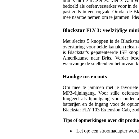
broers uit de ID:Series. Met 3 Watt 
bedoeld als oefenversterker voor in de
past zelfs in een rugzak. Omdat de Bl
mee naartoe nemen om te jammen. Idea
Blackstar FLY 3: veelzijdige min
Met slechts 5 knoppen is de Blacksta
oversturing voor beide kanalen (clean e
is Blackstar's gepatenteerde ISF-knop
Amerikaanse naar Brits. Verder besc
waarvan je de snelheid en het niveau k
Handige ins en outs
Om mee te jammen met je favoriete 
MP3-/lijningang. Voor stille oefense
fungeert als lijnuitgang voor onde
batterijen en de ingang voor de option
Blackstar FLY 103 Extension Cab, zodat
Tips of opmerkingen over dit produ
Let op: een stroomadapter wordt