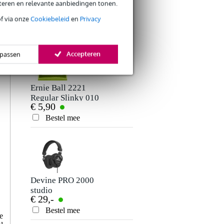
eteren en relevante aanbiedingen tonen.
ANDEREN KOCHTEN
of via onze
Cookiebeleid
en
Privacy
OOK
Accepteren
passen
Ernie Ball 2221
Devine GIT 55
Regular Slinky 010
PRO gitaarkabel
€ 5,90
€ 9,95
- 046 snarenset
mono jack-jack
voor elektrische
haaks 5.5 meter
Bestel mee
Bestel mee
gitaar
Devine PRO 2000
Fazley SW01
studio
snaarwinder
€ 29,-
€ 1,95
hoofdtelefoon
Bestel mee
Bestel mee
e