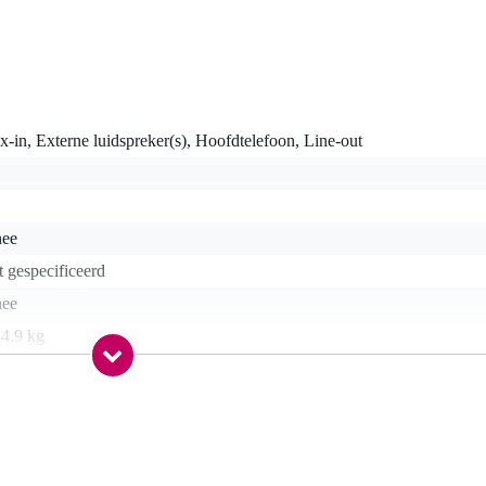
-in, Externe luidspreker(s), Hoofdtelefoon, Line-out
nee
t gespecificeerd
nee
 4.9 kg
nee
lay
art
nch