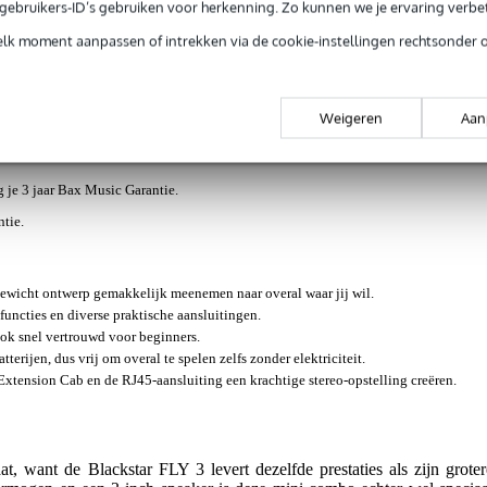
e gebruikers-ID’s gebruiken voor herkenning. Zo kunnen we je ervaring verb
elk moment aanpassen of intrekken via de cookie-instellingen rechtsonder 
iews
(42)
Nieuws en items (3)
erker combo
Weigeren
Aan
jg je 3 jaar Bax Music Garantie.
ntie.
ewicht ontwerp gemakkelijk meenemen naar overal waar jij wil.
functies en diverse praktische aansluitingen.
ok snel vertrouwd voor beginners.
terijen, dus vrij om overal te spelen zelfs zonder elektriciteit.
xtension Cab en de RJ45-aansluiting een krachtige stereo-opstelling creëren.
at, want de Blackstar FLY 3 levert dezelfde prestaties als zijn groter