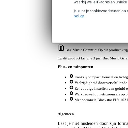
waarbij we je IP-adres en uniek
Je kunt je cookievoorkeuren op 
Productinformatie
Video's (10)
Rev
policy
.
Blackstar FLY 3 Watt mini gitaarverst
Artikelnr:
9000-0014-5553
Servicebelofte
Bax Music Garantie
: Op dit product kri
Op dit product krijg je 3 jaar Bax Music Gara
Plus- en minpunten
Dankzij compact formaat en lichtg
Veelzijdigheid door verschillende 
Eenvoudige instellen van geluid o
Werkt zowel op netstroom als op bat
Met optionele Blackstar FLY 103 E
Algemeen
Laat je niet misleiden door zijn forma