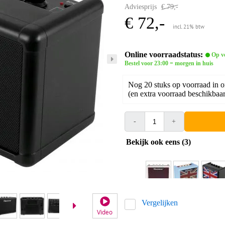
Adviesprijs
€ 79,-
€ 72,-
incl. 21% btw
Online voorraadstatus:
Op v
Bestel voor 23:00 = morgen in huis
Nog 20 stuks op voorraad in 
(en extra voorraad beschikbaar 
-
+
Bekijk ook eens (3)
Vergelijken
Video
Vid