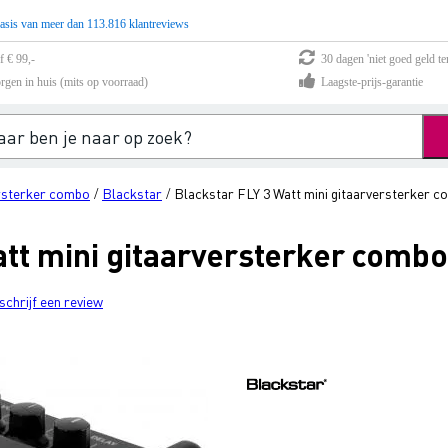
asis van meer dan 113.816 klantreviews
f € 99,-
30 dagen 'niet goed geld te
rgen in huis (mits op voorraad)
Laagste-prijs-garantie
rsterker combo
Blackstar
Blackstar FLY 3 Watt mini gitaarversterker 
/
/
att mini gitaarversterker combo
schrijf een review