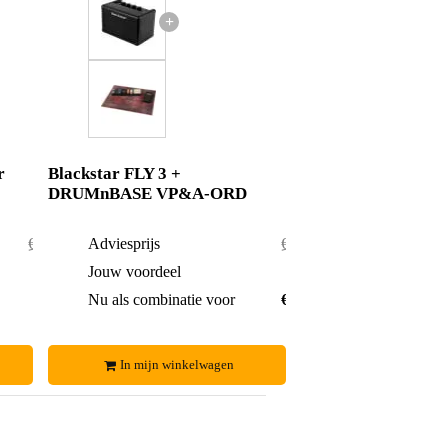
+
r
Blackstar FLY 3 +
DRUMnBASE VP&A-ORD
€ 101,-
Adviesprijs
€ 109,-
€ 2,-
Jouw voordeel
€ 4,-
€ 99,-
Nu als combinatie voor
€ 105,-
In mijn winkelwagen