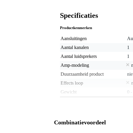
Specificaties
Productkenmerken
Aansluitingen
Aux
Aantal kanalen
1
Aantal luidsprekers
1
Amp-modeling
Duurzaamheid product
nie
Effects loop
Gewicht
0 -
Ingebouwd stemapparaat
Ingebouwde effecten
de
Kleur
zw
Combinatievoordeel
Luidsprekerdiameter
3 i