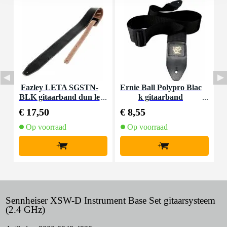
Fazley LETA SGSTN-
Ernie Ball Polypro Blac
B
BLK gitaarband dun le
k gitaarband
p
der zwart
€ 17,50
€ 8,55
€
Op voorraad
Op voorraad
+
+
Sennheiser XSW-D Instrument Base Set gitaarsysteem
(2.4 GHz)