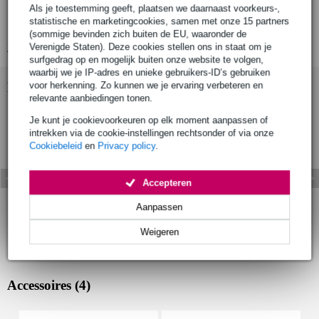
Als je toestemming geeft, plaatsen we daarnaast voorkeurs-,
frequentieband: 2.4 GHz. Wereldwijd te gebruiken, zonder
statistische en marketingcookies, samen met onze 15 partners
vergunning
(sommige bevinden zich buiten de EU, waaronder de
Bekijk alle productspecificaties
Verenigde Staten). Deze cookies stellen ons in staat om je
surfgedrag op en mogelijk buiten onze website te volgen,
waarbij we je IP-adres en unieke gebruikers-ID’s gebruiken
Bekijk ook eens (11)
voor herkenning. Zo kunnen we je ervaring verbeteren en
relevante aanbiedingen tonen.
Je kunt je cookievoorkeuren op elk moment aanpassen of
intrekken via de cookie-instellingen rechtsonder of via onze
Cookiebeleid
en
Privacy policy
.
Accepteren
Aanpassen
Weigeren
Accessoires (4)