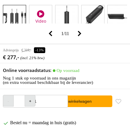
Video
1
/
11
Adviesprijs
€ 319,-
-13%
€ 277,-
(incl. 21% btw)
Online voorraadstatus:
Op voorraad
Nog 1 stuk op voorraad in ons magazijn
(en extra voorraad beschikbaar bij de leverancier)
In winkelwagen
Bestel nu = maandag in huis (gratis)