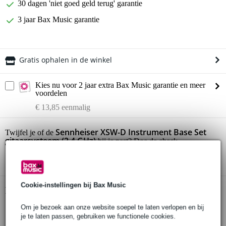
30 dagen 'niet goed geld terug' garantie
3 jaar Bax Music garantie
Gratis ophalen in de winkel
Kies nu voor 2 jaar extra Bax Music garantie en meer
voordelen
€ 13,85 eenmalig
Sennheiser XSW-D Instrument Base Set
Twijfel je of de
gitaarsysteem (2.4 GHz)
bij je past? Doe de check.
Start de check
Cookie-instellingen bij Bax Music
Productinformatie
Om je bezoek aan onze website soepel te laten verlopen en bij
Sennheiser XSW-D Instrument Base Set
je te laten passen, gebruiken we functionele cookies.
draadloos gitaarsysteem