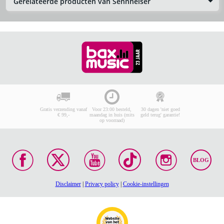
Gerelateerde producten van Sennheiser
Gratis verzending vanaf
Voor 23:00 besteld,
30 dagen 'niet goed
€ 99,-
maandag in huis (mits
geld terug' garantie!
op voorraad)
BLOG
Disclaimer
|
Privacy policy
|
Cookie-instellingen