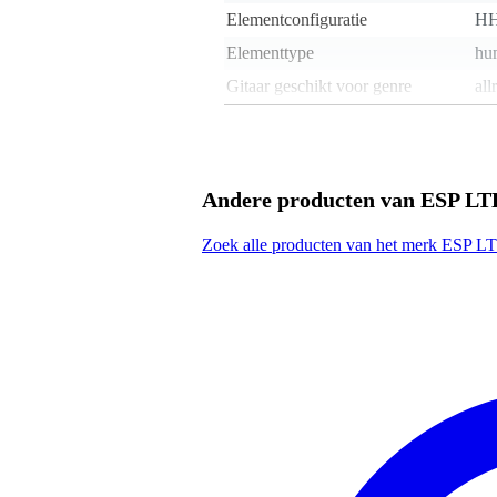
Elementconfiguratie
H
Elementtype
hu
Gitaar geschikt voor genre
all
Halsverbinding
ges
Houtsoort toets
pal
Inclusief hoes
Andere producten van ESP LT
Inclusief koffer
Zoek alle producten van het merk ESP L
Kleur
bla
Land van herkomst
Ind
Linkshandig
Materiaal body
pop
Materiaal hals
esd
Mensuur gitaar
25
Merk element(en)
ES
Model body
TE