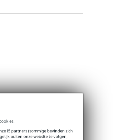
Schrijf zelf een r
Je naam
Er zijn nog geen reviews
Je beoordeling
Je ervaring
cookies.
Verstuur
onze 15 partners (sommige bevinden zich
elijk buiten onze website te volgen,