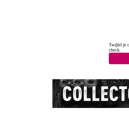
Twijfel je 
check.