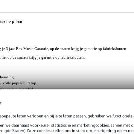
sche gitaar
g je 3 jaar Bax Music Garantie, op de snaren krijg je garantie op fabrieksfouten.
tie, op de snaren krijg je garantie op fabrieksfouten.
rhouding.
jlvolle poplar burl top.
et een dun U-profiel.
4 extra jumbo frets.
de twee humbuckers met coil-split.
c
tekening van de nerf kan per exemplaar verschillen.
oepel te laten verlopen en bij je te laten passen, gebruiken we functionele 
sen we daarnaast voorkeurs-, statistische en marketingcookies, samen met 
nigde Staten). Deze cookies stellen ons in staat om je surfgedrag op en mog