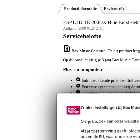
Productinformatie
Reviews
(0)
ESP LTD TE-200DX Blue Burst elektri
Artikelnr:
9000-0128-2416
Servicebelofte
Bax Music Garantie
: Op dit product krij
Op dit product krijg je 3 jaar Bax Music Garan
Plus- en minpunten
Indrukwekkende prijs-kwaliteitve
Een ware eyecatcher, dankzij de sti
Comfortabele roasted maple hals m
Palissander (rosewood) toets met 2
Brede range aan klanken, dankzij 
Cookie-instellingen bij Bax Musi
Hout is een natuurproduct, dus de 
Om je bezoek aan onze website s
Als je toestemming geeft, plaat
Algemeen
buiten de EU, waaronder de Vere