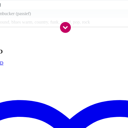
H
mbucker (passief)
round, blues warm, country, funk, metal, pop, rock
chroefd (bolt on)
issander (rosewood)
nee
D
nee
TD
uw, burst
onesië / China
nee
ulier
oorn (roasted maple)
.5 inch (648 mm)
P Designed