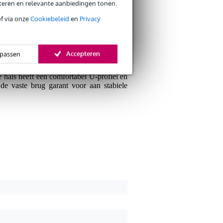
brengen met een indrukwekkende prijs-
eteren en relevante aanbiedingen tonen.
lar burl top, waardoor elk exemplaar een
of via onze
Cookiebeleid
en
Privacy
ument in handen met een stoere én chique
Accepteren
passen
 en metal mee spelen, maar dankzij de
e hals heeft een comfortabel U-profiel en
 de vaste brug garant voor aan stabiele