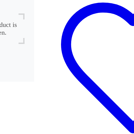
duct is
en.