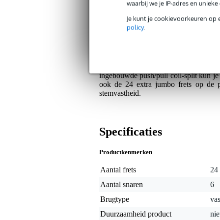
ESP LTD bewijst met deze TE-200DX 
waarbij we je IP-adres en uniek
kwaliteitverhouding. Er is namelijk ge
Je kunt je cookievoorkeuren op 
unieke uitstraling krijgt. Voeg hier 
policy
.
uitstraling.
TE-200DX: Breed inzetbaar
Deze ESP LTD TE-200DX is verrassend
ingebouwde push/pull coil-split kun je
ook de 24 extra jumbo frets op de pal
stemvastheid.
Specificaties
Productkenmerken
Aantal frets
24
Aantal snaren
6
Brugtype
vas
Duurzaamheid product
nie