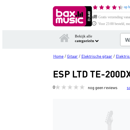
op b
Gratis verzending vana
Voor 23:00 besteld, mo
Bekijk alle
categorieën
Home
Gitaar
Elektrische gitaar
Elektris
/
/
/
ESP LTD TE-200DX 
0
nog geen reviews
s