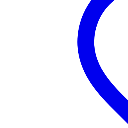
Toetsradius
13
Topkambreedte
41
Gewicht en afmetingen inclusief verpakking
Gewicht
4,5
(incl. verpakking)
Afmeting
106
(incl. verpakking)
Productspecificaties
ESP LTD elektrische gitaar
model: TE-200DX
serie: 200DX Series
body
materiaal: populier (poplar
top: poplar burl
hals
verbinding: geschroefd (bo
materiaal: esdoorn (roaste
afwerking: zijdeglans (sati
profiel: thin U
mensuur: 25.5 inch (648