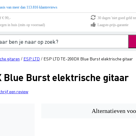
asis van meer dan 113.816 klantreviews
f € 99,-
30 dagen 'niet goed geld te
rgen in huis (mits op voorraad)
Laagste-prijs-garantie
che gitaren
ESP LTD
ESP LTD TE-200DX Blue Burst elektrische gitaar
/
/
Blue Burst elektrische gitaar
chrijf een review
Alternatieven voo