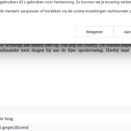
dat het nog steeds mogelijk is om een elektrische gitaar uit te 
e gebruikers-ID’s gebruiken voor herkenning. Zo kunnen we je ervaring verb
kozen voor een populierenhouten body met een bijzonder stijlvolle pop
elk moment aanpassen of intrekken via de cookie-instellingen rechtsonder 
de zwarte hardware en zwarte slagplaat aan toe en je krijgt een instr
Weigeren
Aan
 veelzijdig. Uiteraard kun je er met gemak allerlei soorten rock
 er werkelijk alle kanten mee op, van pop tot country. De roasted mapl
issander toets dragen bij aan de fijne speelervaring. Hierbij staat
te brug
t gespecificeerd