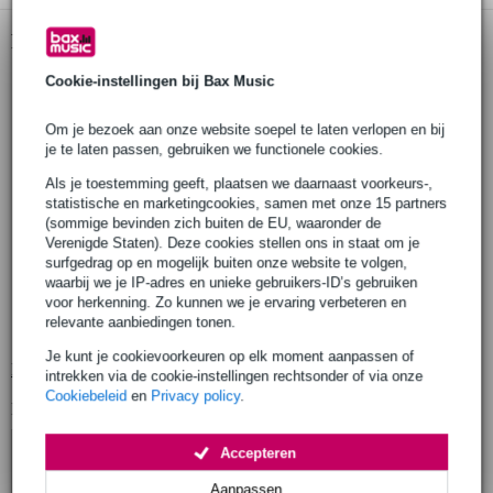
Productinformatie
Fazley elektrische gitaar
Cookie-instellingen bij Bax Music
model: FFV618
serie: Vintage Series
Om je bezoek aan onze website soepel te laten verlopen en bij
je te laten passen, gebruiken we functionele cookies.
body
materiaal: linde (basswood)
Als je toestemming geeft, plaatsen we daarnaast voorkeurs-,
afwerking: hoogglans
statistische en marketingcookies, samen met onze 15 partners
(sommige bevinden zich buiten de EU, waaronder de
vorm: V
Verenigde Staten). Deze cookies stellen ons in staat om je
hals
surfgedrag op en mogelijk buiten onze website te volgen,
verbinding: gelijmd (set-neck)
waarbij we je IP-adres en unieke gebruikers-ID’s gebruiken
voor herkenning. Zo kunnen we je ervaring verbeteren en
materiaal: esdoorn (maple)
relevante aanbiedingen tonen.
afwerking: hoogglans
Je kunt je cookievoorkeuren op elk moment aanpassen of
Bekijk alle productspecificaties
intrekken via de cookie-instellingen rechtsonder of via onze
Cookiebeleid
en
Privacy policy
.
Bekijk ook eens (3)
Accepteren
Aanpassen