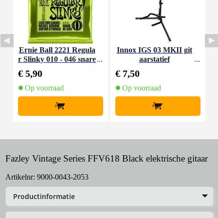
Ernie Ball 2221 Regula
Innox IGS 03 MKII git
r Slinky 010 - 046 snare
aarstatief
S
nset voor elektrische git
s
€ 5,90
€ 7,50
€
aar
Op voorraad
Op voorraad
+
+
Fazley Vintage Series FFV618 Black elektrische gitaar
Artikelnr:
9000-0043-2053
Productinformatie