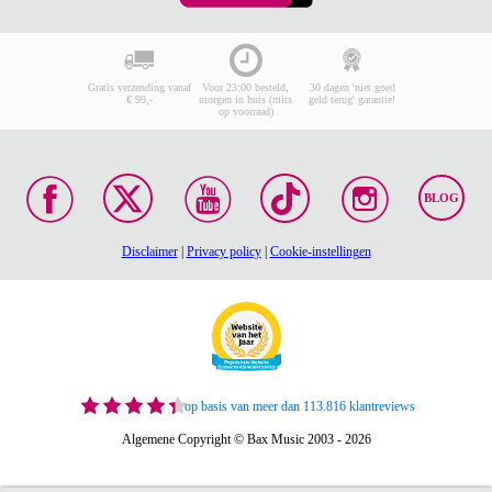
Gratis verzending vanaf
Voor 23:00 besteld,
30 dagen 'niet goed
€ 99,-
morgen in huis (mits
geld terug' garantie!
op voorraad)
BLOG
Disclaimer
|
Privacy policy
|
Cookie-instellingen
op basis van meer dan 113.816 klantreviews
Algemene Copyright © Bax Music 2003 - 2026