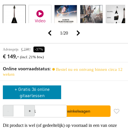
Video
1
/
20
Adviesprijs
€ 238,-
-37%
€ 149,-
(incl. 21% btw)
Online voorraadstatus:
Bestel nu en ontvang binnen circa 12
weken
+ Gratis 36 online
gitaarlessen
In winkelwagen
Dit product is wel (of gedeeltelijk) op voorraad in een van onze