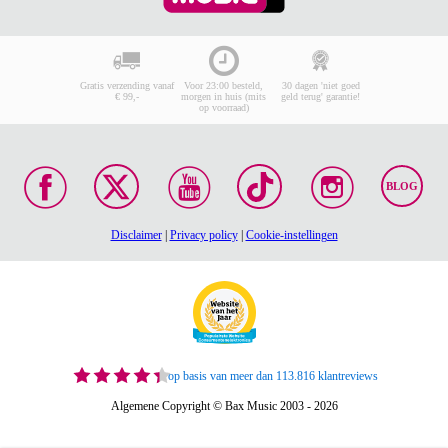
Gratis verzending vanaf
Voor 23:00 besteld,
30 dagen 'niet goed
€ 99,-
morgen in huis (mits
geld terug' garantie!
op voorraad)
BLOG
Disclaimer
|
Privacy policy
|
Cookie-instellingen
op basis van meer dan 113.816 klantreviews
Algemene Copyright © Bax Music 2003 - 2026