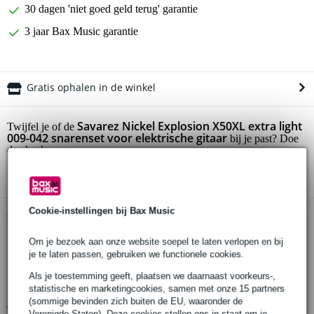
30 dagen 'niet goed geld terug' garantie
3 jaar Bax Music garantie
Gratis ophalen in de winkel
Savarez Nickel Explosion X50XL extra light
Twijfel je of de
009-042 snarenset voor elektrische gitaar
bij je past? Doe
de check.
Start de check
Cookie-instellingen bij Bax Music
Productinformatie
Om je bezoek aan onze website soepel te laten verlopen en bij
Savarez extra light snarenset voor elektrische gitaar
je te laten passen, gebruiken we functionele cookies.
serie: Nickel Explosion
Als je toestemming geeft, plaatsen we daarnaast voorkeurs-,
type: X50XL
statistische en marketingcookies, samen met onze 15 partners
(sommige bevinden zich buiten de EU, waaronder de
Bekijk alle productspecificaties
Verenigde Staten). Deze cookies stellen ons in staat om je