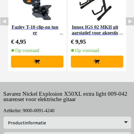
Fazley T-10 clip-on tun
Innox IGS 02 MKII git
I
er
aarstatief voor akoestis
che gitaar
€ 4,95
€ 9,95
€
Op voorraad
Op voorraad
+
+
Savarez Nickel Explosion X50XL extra light 009-042
snarenset voor elektrische gitaar
Artikelnr:
9000-0091-4240
Productinformatie