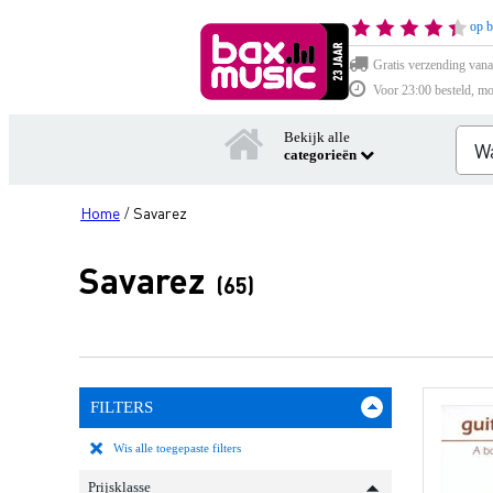
op b
Gratis verzending vana
Voor 23:00 besteld, mo
Bekijk alle
categorieën
Home
Savarez
/
Savarez
(65)
FILTERS
Wis alle toegepaste filters
Prijsklasse