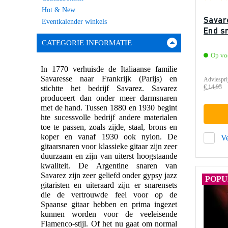
Hot & New
Savar
Eventkalender winkels
End s
CATEGORIE INFORMATIE
Op vo
In 1770 verhuisde de Italiaanse familie
Savaresse naar Frankrijk (Parijs) en
Adviespri
€ 14,95
stichtte het bedrijf Savarez. Savarez
produceert dan onder meer darmsnaren
met de hand. Tussen 1880 en 1930 begint
hte sucessvolle bedrijf andere materialen
toe te passen, zoals zijde, staal, brons en
koper en vanaf 1930 ook nylon. De
Ve
gitaarsnaren voor klassieke gitaar zijn zeer
duurzaam en zijn van uiterst hoogstaande
kwaliteit. De Argentine snaren van
Savarez zijn zeer geliefd onder gypsy jazz
POPU
gitaristen en uiteraard zijn er snarensets
die de vertrouwde feel voor op de
Spaanse gitaar hebben en prima ingezet
kunnen worden voor de veeleisende
Flamenco-stijl. Of het nu gaat om normal