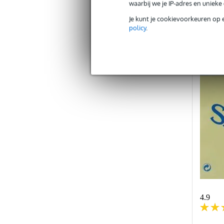
waarbij we je IP-adres en uniek
Ve
Je kunt je cookievoorkeuren op 
policy
.
POPU
4.9