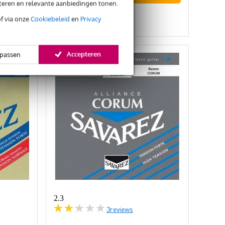
eteren en relevante aanbiedingen tonen.
Vergelijken
of via onze
Cookiebeleid
en
Privacy
Accepteren
passen
2.3
3
reviews