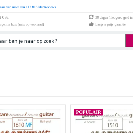
asis van meer dan 113.816 klantreviews
f € 99,-
30 dagen 'niet goed geld te
rgen in huis (mits op voorraad)
Laagste-prijs-garantie
POPULAIR