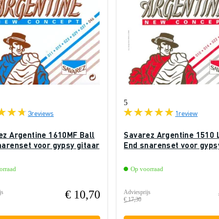
5
3
reviews
1
review
ez Argentine 1610MF Ball
Savarez Argentine 1510 
narenset voor gypsy gitaar
End snarenset voor gypsy
orraad
Op voorraad
€ 10,70
js
Adviesprijs
€ 17,30