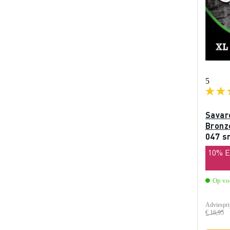
5
Savar
Bronz
047 s
weste
10% 
Op vo
Adviespri
€ 16,95