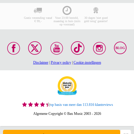
Gratis verzending vanaf
Voor 23:00 besteld,
30 dagen 'niet goed
€ 99,-
maandag in huis (mits
geld terug' garantie!
op voorraad)
BLOG
Disclaimer
|
Privacy policy
|
Cookie-instellingen
op basis van meer dan 113.816 klantreviews
Algemene Copyright © Bax Music 2003 - 2026