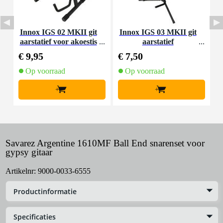
Innox IGS 02 MKII git
Innox IGS 03 MKII git
D
aarstatief voor akoestis
aarstatief
a
che gitaar
€ 9,95
€ 7,50
€
Op voorraad
Op voorraad
+
+
Savarez Argentine 1610MF Ball End snarenset voor
gypsy gitaar
Artikelnr:
9000-0033-6555
Productinformatie
Specificaties