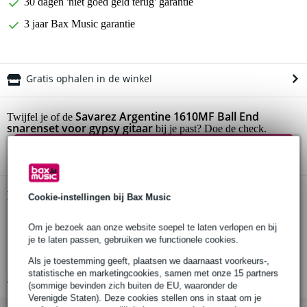
30 dagen 'niet goed geld terug' garantie
3 jaar Bax Music garantie
Gratis ophalen in de winkel
Savarez Argentine 1610MF Ball End
Twijfel je of de
snarenset voor gypsy gitaar
bij je past? Doe de check.
Start de check
Productinformatie
Cookie-instellingen bij Bax Music
set van 6 snaren
Om je bezoek aan onze website soepel te laten verlopen en bij
geschikt voor: zigeuner / gypsy gitaren (Selmer etc.)
je te laten passen, gebruiken we functionele cookies.
materiaal: staal, verzilverde winding
Als je toestemming geeft, plaatsen we daarnaast voorkeurs-,
statistische en marketingcookies, samen met onze 15 partners
Bekijk alle productspecificaties
(sommige bevinden zich buiten de EU, waaronder de
Verenigde Staten). Deze cookies stellen ons in staat om je