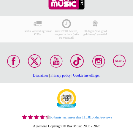
Gratis verzending vanaf
Voor 23:00 besteld,
30 dagen 'niet goed
€ 99,-
morgen in huis (mits
geld terug' garantie!
op voorraad)
BLOG
Disclaimer
|
Privacy policy
|
Cookie-instellingen
op basis van meer dan 113.816 klantreviews
Algemene Copyright © Bax Music 2003 - 2026