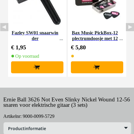
Fazley SW01 snaarwin
Bax Music PickBox-12
B
der
plectrumdoosje met 12
plectrums (0.46 mm)
€ 1,95
€ 5,80
€
Op voorraad
+
+
Ernie Ball 3626 Not Even Slinky Nickel Wound 12-56
snaren voor elektrische gitaar (3 sets)
Artikelnr:
9000-0099-5729
Productinformatie