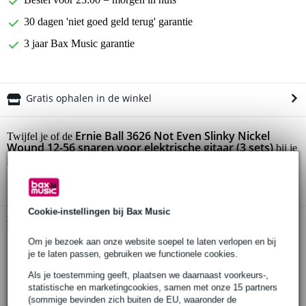
30 dagen 'niet goed geld terug' garantie
3 jaar Bax Music garantie
Gratis ophalen in de winkel
Ernie Ball 3626 Not Even Slinky Nickel
Twijfel je of de
Wound 12-56 snaren voor elektrische gitaar (3 sets)
bij je
past? Doe de check.
Start de check
Cookie-instellingen bij Bax Music
Productinformatie
Om je bezoek aan onze website soepel te laten verlopen en bij
Ernie Ball 3626 Not Even Slinky Nickel Wound 12-56
je te laten passen, gebruiken we functionele cookies.
snaren voor elektrische gitaar
Als je toestemming geeft, plaatsen we daarnaast voorkeurs-,
3 sets van zes snaren
statistische en marketingcookies, samen met onze 15 partners
(sommige bevinden zich buiten de EU, waaronder de