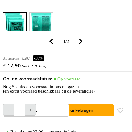
1
/
2
Adviesprijs
€ 29,-
-38%
€ 17,90
(incl. 21% btw)
Online voorraadstatus:
Op voorraad
Nog 5 stuks op voorraad in ons magazijn
(en extra voorraad beschikbaar bij de leverancier)
In winkelwagen
Bestel voor 23:00 = morgen in huis