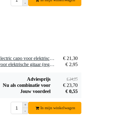
-
D'Addario
EXL110BT
€ 7,80
Balanced Tension
Regular Light 10-
Bestel mee
46
1 x Kyser Quick-Change Electric capo voor elektrische gitaar zwart
€ 21,30
1 x Fazley EGS03 snaren voor elektrische gitaar (regular)
€ 2,95
Adviesprijs
€ 24,25
Nu als combinatie voor
€ 23,70
Jouw voordeel
€ 0,55
+
In mijn winkelwagen
-