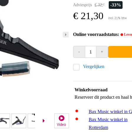
-33%
Adviesprijs
€ 32,-
€ 21,30
incl. 21% btw
Online voorraadstatus:
Lever
-
+
Vergelijken
Winkelvoorraad
Reserveer dit product en haal 
Bax Music winkel in 
Bax Music winkel in
Video
Rotterdam