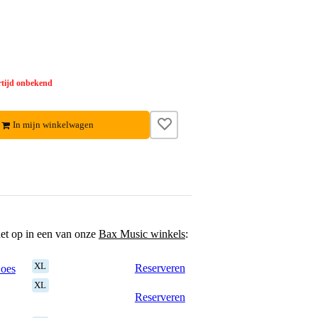
tijd onbekend
In mijn winkelwagen
het op in een van onze
Bax Music winkels
:
XL
Reserveren
Goes
XL
Reserveren