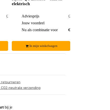
elektrisch
€ 27,10
Adviesprijs
€ 24,25
€ 1,10
Jouw voordeel
€ 0,55
€ 26,-
Nu als combinatie voor
€ 23,70
In mijn winkelwagen
s retourneren
s CO2-neutrale verzending
art
bij je