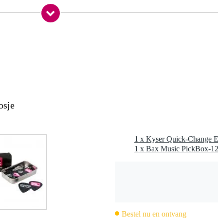
gr
0 x 11,5 x 2,0 cm
er
osje
Bestel nu en ontvang