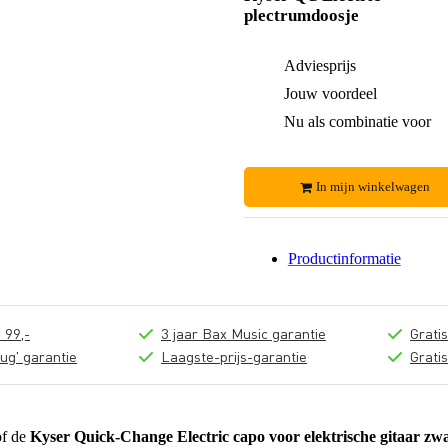
plectrumdoosje
Adviesprijs
Jouw voordeel
Nu als combinatie voor
In mijn winkelwagen
Productinformatie
 99,-
3 jaar Bax Music garantie
Grati
ug' garantie
Laagste-prijs-garantie
Grati
of de
Kyser Quick-Change Electric capo voor elektrische gitaar zw