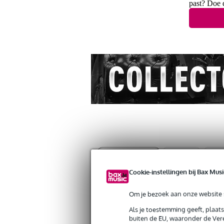
past? Doe 
Productinformatie
Video's (1)
Revi
Cookie-instellingen bij Bax Musi
Kyser Quick-Change Electric capo voor
Artikelnr:
9000-0030-8883
Om je bezoek aan onze website s
Servicebelofte
Als je toestemming geeft, plaat
buiten de EU, waaronder de Vere
Bax Music Garantie
: Op dit product kri