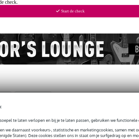
de check.
Start de check
ews
(5)
Nieuws en items (1)
c
 elektrische gitaar zwart
oepel te laten verlopen en bij je te laten passen, gebruiken we functionele 
sen we daarnaast voorkeurs-, statistische en marketingcookies, samen met 
nigde Staten). Deze cookies stellen ons in staat om je surfgedrag op en mog
jg je 3 jaar Bax Music Garantie.