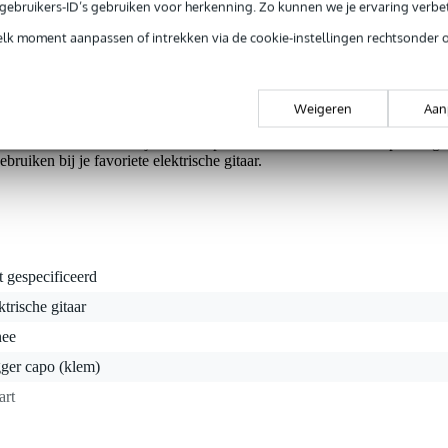
e gebruikers-ID’s gebruiken voor herkenning. Zo kunnen we je ervaring verb
ntie.
elk moment aanpassen of intrekken via de cookie-instellingen rechtsonder 
mde Kyser biedt ook de elektrische gitarist de mogelijkheid om zij
Weigeren
Aan
erhogen. Door het veer-mechanisme is de gebogen capodaster i
 met één hand. Door zijn iets compactere formaat en lichtere spanning i
ruiken bij je favoriete elektrische gitaar.
t gespecificeerd
ktrische gitaar
nee
gger capo (klem)
art