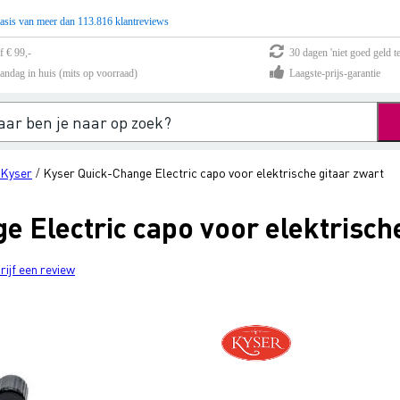
asis van meer dan 113.816 klantreviews
f € 99,-
30 dagen 'niet goed geld te
andag in huis (mits op voorraad)
Laagste-prijs-garantie
Kyser
Kyser Quick-Change Electric capo voor elektrische gitaar zwart
/
 Electric capo voor elektrische
rijf een review