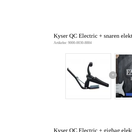
Kyser QC Electric + snaren elek
Artikelnr: 9000-0030-8884
+
Kyser QC Electric + gigbag elek