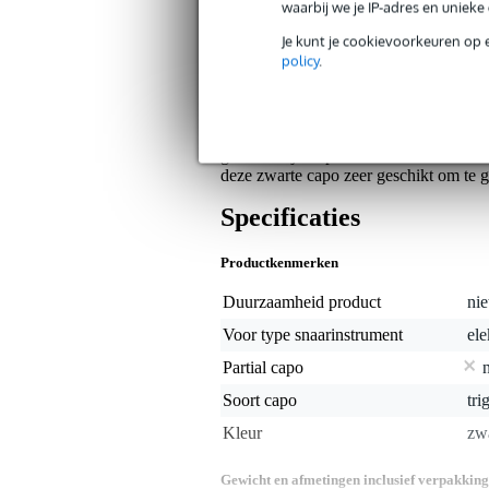
waarbij we je IP-adres en uniek
Op dit product krijg je 3 jaar Bax Music Gara
Je kunt je cookievoorkeuren op 
policy
.
Algemeen
De Quick-Change reeks van het befaa
toonsoorten en akkoordgrepen te v
gemakkelijk te plaatsen en verschuiven
deze zwarte capo zeer geschikt om te geb
Specificaties
Productkenmerken
Duurzaamheid product
nie
Voor type snaarinstrument
ele
Partial capo
Soort capo
tri
Kleur
zw
Gewicht en afmetingen inclusief verpakking