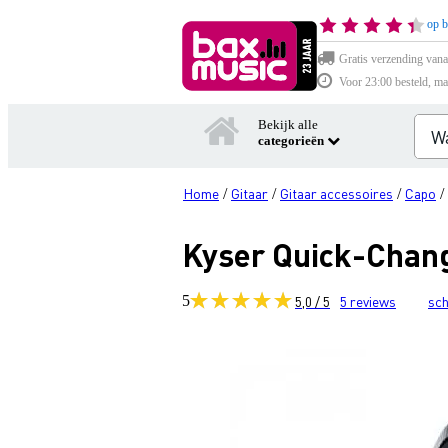
op b
Gratis verzending vana
Voor 23:00 besteld, ma
Bekijk alle
categorieën
Home
Gitaar
Gitaar accessoires
Capo
/
/
/
/
Kyser Quick-Change
5
5,0 / 5
5
reviews
sch