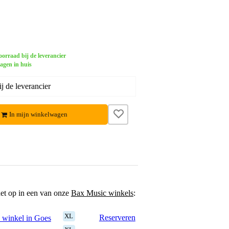
orraad bij de leverancier
dagen in huis
j de leverancier
In mijn winkelwagen
het op in een van onze
Bax Music winkels
:
XL
Reserveren
 winkel in Goes