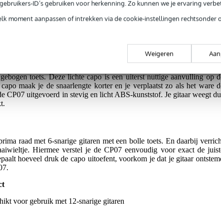
e gebruikers-ID’s gebruiken voor herkenning. Zo kunnen we je ervaring verb
g je alleen garantie op fabrieksfouten.
elk moment aanpassen of intrekken via de cookie-instellingen rechtsonder 
rieksfouten.
Weigeren
Aan
ar draai met de solide en lichte D'Addario CP07 capo voor 6-snarig
 gebogen toets. Deze lichte capo is een uiterst nuttige aanvulling op d
n capo maak je de snaarlengte korter en je verplaatst zo als het ware d
de CP07 uitgevoerd in stevig en licht ABS-kunststof. Je gitaar weegt du
t.
ma raad met 6-snarige gitaren met een bolle toets. En daarbij verrich
iwieltje. Hiermee verstel je de CP07 eenvoudig voor exact de juist
paalt hoeveel druk de capo uitoefent, voorkom je dat je gitaar ontstem
07.
ct
chikt voor gebruik met 12-snarige gitaren