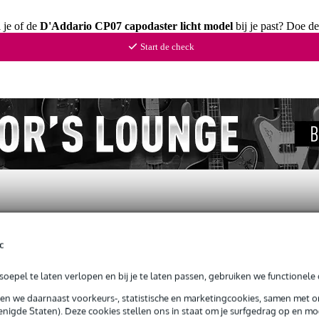
 je of de
D'Addario CP07 capodaster licht model
bij je past? Doe de
Start de check
c
l
oepel te laten verlopen en bij je te laten passen, gebruiken we functionele 
sen we daarnaast voorkeurs-, statistische en marketingcookies, samen met 
nigde Staten). Deze cookies stellen ons in staat om je surfgedrag op en mog