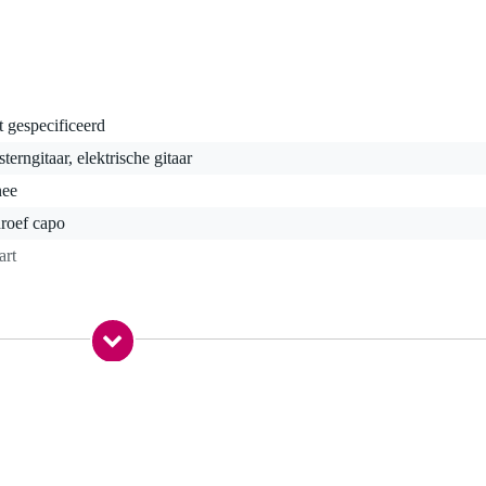
t gespecificeerd
terngitaar, elektrische gitaar
nee
roef capo
art
gr
0 x 9,5 x 2,0 cm
gitaren met gebogen toets