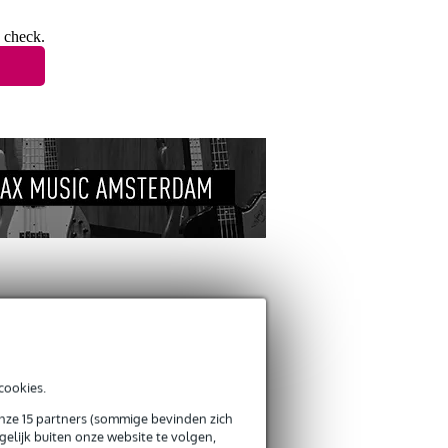
 check.
ANDEREN KOCHTEN
OOK
cookies.
Schrijf zelf een review
onze 15 partners (sommige bevinden zich
elijk buiten onze website te volgen,
Je naam