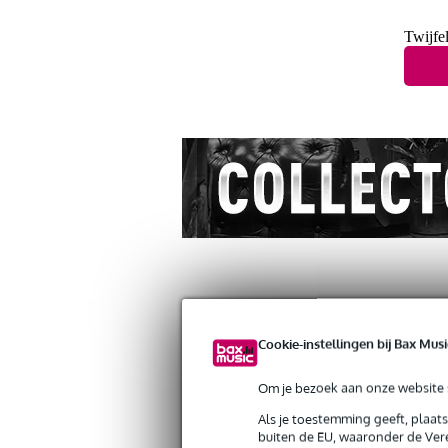
Twijfel
Productinformatie
Reviews
(20)
Cookie-instellingen bij Bax Musi
D'Addario CP07 capodaster licht mode
Om je bezoek aan onze website s
Artikelnr:
ABM-APWCP07
Als je toestemming geeft, plaat
Servicebelofte
buiten de EU, waaronder de Vere