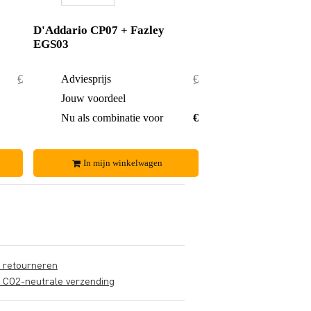
D'Addario CP07 + Fazley
EGS03
€ 30,30
Adviesprijs
€ 18,10
€ 1,30
Jouw voordeel
€ 0,55
€ 29,-
Nu als combinatie voor
€ 17,55
In mijn winkelwagen
s retourneren
s CO2-neutrale verzending