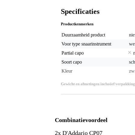
Specificaties
Productkenmerken
Duurzaamheid product
nie
Voor type snaarinstrument
wes
Partial capo
Soort capo
sch
Kleur
zw
Gewicht en afmetingen inclusief verpakking
Gewicht
85 
(incl. verpakking)
Afmeting
18,
(incl. verpakking)
Productspecificaties
Combinatievoordeel
lichtgewicht capodastro
voor akoestische en elektrische 
2x D'Addario CP07