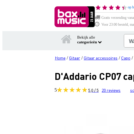
op b
Gratis verzending vana
Voor 23:00 besteld, ma
Bekijk alle
categorieën
Home
Gitaar
Gitaar accessoires
Capo
/
/
/
/
D'Addario CP07 ca
5
5,0 / 5
20
reviews
sc