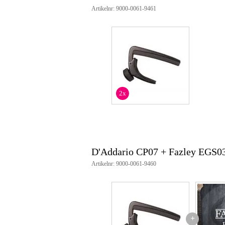
geschikt voor 6-snarige modelle
Artikelnr: 9000-0061-9461
eenvoudig met één hand te posit
verstelbaar voor juiste spanning
snel te bevestigen en eraf te hale
stevige constructie van ABS-kun
klemt goed vast en zet goede bar
kleur: zwart
2x
D'Addario CP07 + Fazley EGS0
Artikelnr: 9000-0061-9460
+