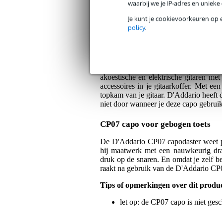
waarbij we je IP-adres en uniek
Bax Music Garantie
: Op dit product krij
Je kunt je cookievoorkeuren op 
policy
.
Op dit product krijg je alleen garantie op fab
Algemeen
Elke gitarist vindt snel zijn of ha
akoestische en elektrische gitaren met
accessoires in je gitaarkoffer. Met ee
topkam van je gitaar. D'Addario heeft 
niet door wanneer je deze capo gebruik
CP07 capo voor gebogen toets
De D'Addario CP07 capodaster weet pri
hij maatwerk met een nauwkeurig draa
druk op de snaren. En omdat je zelf be
raakt na gebruik van de D'Addario CP
Tips of opmerkingen over dit produ
let op: de CP07 capo is niet ges