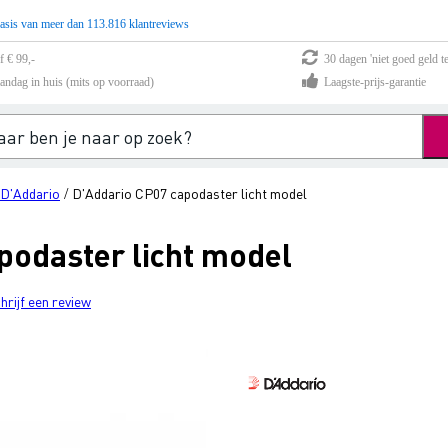
asis van meer dan 113.816 klantreviews
f € 99,-
30 dagen 'niet goed geld te
andag in huis (mits op voorraad)
Laagste-prijs-garantie
D'Addario
D'Addario CP07 capodaster licht model
/
podaster licht model
hrijf een review