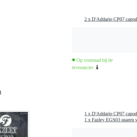
n
ioneren
n
2 x D'Addario CP07 capoda
ststof
ré
Op voorraad bij de
leverancier
3
1 x D'Addario CP07 capoda