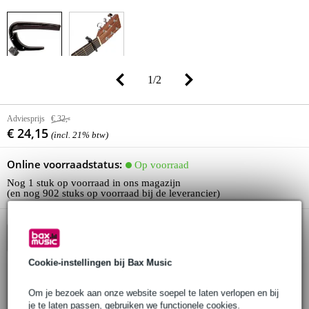
1
/
2
Adviesprijs
€ 32,-
€ 24,15
(incl. 21% btw)
Online voorraadstatus:
Op voorraad
Nog 1 stuk op voorraad in ons magazijn
(en nog 902 stuks op voorraad bij de leverancier)
In winkelwagen
Cookie-instellingen bij Bax Music
Bestel voor 23:00 = morgen in huis
Om je bezoek aan onze website soepel te laten verlopen en bij
je te laten passen, gebruiken we functionele cookies.