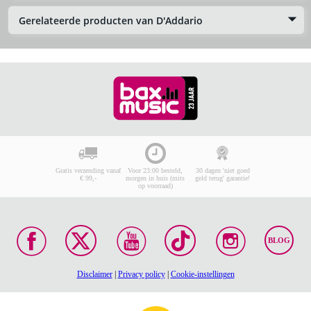
Gerelateerde producten van D'Addario
Gratis verzending vanaf
Voor 23:00 besteld,
30 dagen 'niet goed
€ 99,-
morgen in huis (mits
geld terug' garantie!
op voorraad)
BLOG
Disclaimer
|
Privacy policy
|
Cookie-instellingen