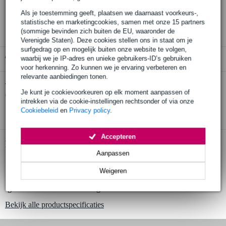
30 dagen 'niet goed geld terug' garantie
Als je toestemming geeft, plaatsen we daarnaast voorkeurs-,
3 jaar Bax Music garantie
statistische en marketingcookies, samen met onze 15 partners
(sommige bevinden zich buiten de EU, waaronder de
Verenigde Staten). Deze cookies stellen ons in staat om je
surfgedrag op en mogelijk buiten onze website te volgen,
Gratis ophalen in de winkel
waarbij we je IP-adres en unieke gebruikers-ID’s gebruiken
voor herkenning. Zo kunnen we je ervaring verbeteren en
relevante aanbiedingen tonen.
D'Addario CP02 capodaster voor
Twijfel je of de
Je kunt je cookievoorkeuren op elk moment aanpassen of
elektrische en westerngitaar
bij je past? Doe de check.
intrekken via de cookie-instellingen rechtsonder of via onze
Start de check
Cookiebeleid
en
Privacy policy
.
Accepteren
Productinformatie
Aanpassen
lichtgewicht en duurzame capodastro
Weigeren
voor western- en elektrische gitaren met gebogen toets
geschikt voor 6- en 12-snarige modellen
Bekijk alle productspecificaties