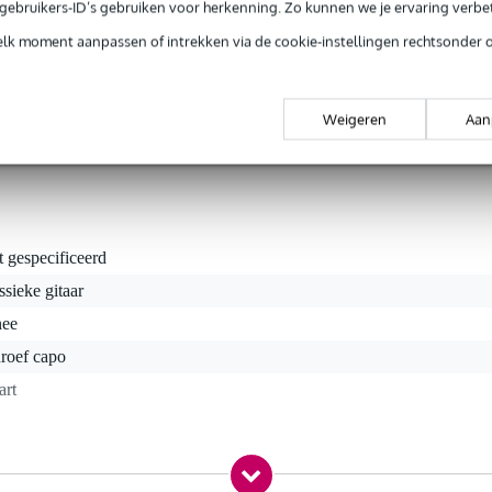
e gebruikers-ID’s gebruiken voor herkenning. Zo kunnen we je ervaring verb
oblemen
elk moment aanpassen of intrekken via de cookie-instellingen rechtsonder 
barré door een capo brengt vaak nogal wat stemproblemen met zich 
iet bij deze Shubb capo, deze is namelijk uitgerust met speciaal rubber
 scheef, onstemmingen door uw capo zijn dus definitief verleden tijd!
Weigeren
Aan
t gespecificeerd
ssieke gitaar
nee
roef capo
art
gr