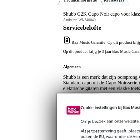
Productinformatie
Reviews
(9)
Shubb C2K Capo Noir capo voor klassi
Artikelnr:
WI-540040
Servicebelofte
Bax Music Garantie
: Op dit product kri
Op dit product krijg je 3 jaar Bax Music Gara
Algemeen
Shubb is een merk dat zijn oorsprong 
Standard capo uit de Capo Noir-serie 
elektrische gitaren met een vlakke toets
Shubb C2K Capo Noir : akoestisc
Cookie-instellingen bij Bax Musi
De Shubb C2K Standard capo legt op 
klemmen nog wel eens te wensen overla
Om je bezoek aan onze website s
iedere gitaar perfect afklemt, ongeac
flamenco gitaren of bijvoorbeeld Gypsy-
Als je toestemming geeft, plaat
buiten de EU, waaronder de Vere