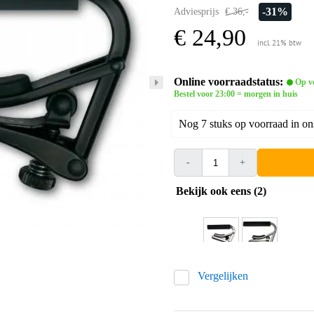
-31%
Adviesprijs
€ 36,-
€ 24,90
incl. 21% btw
Online voorraadstatus:
Op v
Bestel voor 23:00 = morgen in huis
Nog 7 stuks op voorraad in on
-
+
Bekijk ook eens (2)
Vergelijken