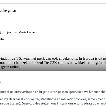
eke gitaar
jg je 3 jaar Bax Music Garantie.
ntie.
vindt in de VS, waar het merk dan ook al bekend is. In Europa is dit
moet dit echter zeker lukken! De C2K capo is ontwikkeld voor gebruik
 (geen radius).
h barré in modern zwart
c
uw akoestische gitaar een stevige barré, waarbij hij stevig maar 
ten, niet bij de Shubb C2K! Met het handige draaiknopje kunt u exact
oepel te laten verlopen en bij je te laten passen, gebruiken we functionele 
ht de dikte van de hals. Het drukgedeelte van de C2 is volledig recht
gitaren met een platte toets.
sen we daarnaast voorkeurs-, statistische en marketingcookies, samen met 
nigde Staten). Deze cookies stellen ons in staat om je surfgedrag op en mog