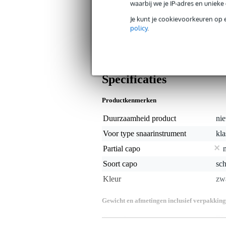
waarbij we je IP-adres en uniek
Innovatieve capo zonder stempr
Je kunt je cookievoorkeuren op 
Het afsluiten van de snaren in een 
policy
.
nylonsnaren hebben hier last van. Zo n
De capo trekt bovendien de snaren niet
Specificaties
Productkenmerken
Duurzaamheid product
nie
Voor type snaarinstrument
kla
Partial capo
Soort capo
sch
Kleur
zw
Gewicht en afmetingen inclusief verpakking
Gewicht
76 
(incl. verpakking)