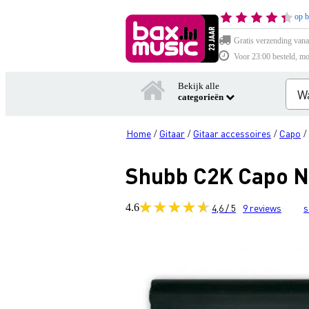
op b
Gratis verzending vana
Voor 23:00 besteld, mo
Bekijk alle
categorieën
Home
Gitaar
Gitaar accessoires
Capo
/
/
/
/
Shubb C2K Capo No
4.6
4,6 / 5
9
reviews
s