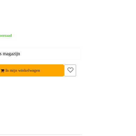
oorraad
s magazijn
In mijn winkelwagen