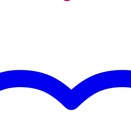
0 x 10,0 x 1,5 cm
 als de Deluxe-serie)
en klassieke gitaren
lledig vlakke toets
emming
omt ontstemming
 actie en minder slijtage
n
ré