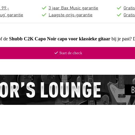
 99,-
3 jaar Bax Music garantie
Grati
ug' garantie
Laagste-prijs-garantie
Grati
of de
Shubb C2K Capo Noir capo voor klassieke gitaar
bij je past?
Start de check