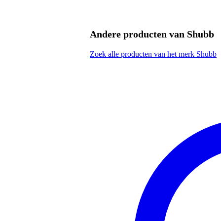
Afmeting
15,
(incl. verpakking)
Productspecificaties
Andere producten van Shubb
capodaster
serie: Capo Noir (zelfde ontwerp
Zoek alle producten van het merk Shubb
geschikt voor Spaanse, flamenco 
geschikt voor gitaren met een vo
speciaal rubber voorkomt onst
trekt snaren niet scheef, voork
roller-ontwerp voor een soepelere
makkelijk in gebruik
snel te bevestigen en eraf te hale
klemt goed vast en zet goede bar
materiaal: messing
kleur: zwart