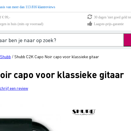
asis van meer dan 113.816 klantreviews
f € 99,-
30 dagen 'niet goed geld te
rgen in huis (mits op voorraad)
Laagste-prijs-garantie
Shubb
Shubb C2K Capo Noir capo voor klassieke gitaar
/
ir capo voor klassieke gitaar
chrijf een review