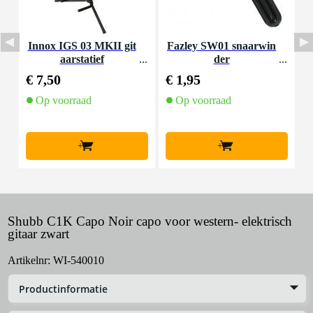
Innox IGS 03 MKII git
Fazley SW01 snaarwin
aarstatief
der
K
€ 7,50
€ 1,95
€
Op voorraad
Op voorraad
+
+
Shubb C1K Capo Noir capo voor western- elektrisch
gitaar zwart
Artikelnr:
WI-540010
Productinformatie