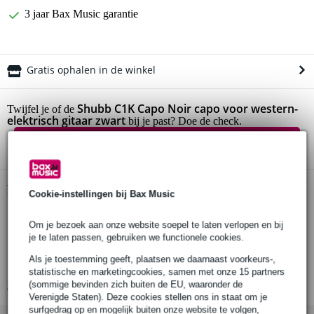
3 jaar Bax Music garantie
Gratis ophalen in de winkel
Shubb C1K Capo Noir capo voor western-
Twijfel je of de
elektrisch gitaar zwart
bij je past? Doe de check.
Start de check
Productinformatie
Cookie-instellingen bij Bax Music
capodaster
Om je bezoek aan onze website soepel te laten verlopen en bij
serie: Capo Noir (zelfde ontwerp als de Deluxe-serie)
je te laten passen, gebruiken we functionele cookies.
geschikt voor de meeste western- en elektrische gitaren met
Als je toestemming geeft, plaatsen we daarnaast voorkeurs-,
gebolde toets
statistische en marketingcookies, samen met onze 15 partners
(sommige bevinden zich buiten de EU, waaronder de
Bekijk alle productspecificaties
Verenigde Staten). Deze cookies stellen ons in staat om je
surfgedrag op en mogelijk buiten onze website te volgen,