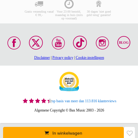
Gratis verzending vanaf
Voor 23:00 besteld,
30 dagen 'niet goed
€ 99,-
maandag in huis (mits
geld terug' garantie!
op voorraad)
BLOG
Disclaimer
|
Privacy policy
|
Cookie-instellingen
op basis van meer dan 113.816 klantreviews
Algemene Copyright © Bax Music 2003 - 2026
In winkelwagen