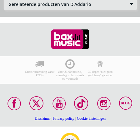
Gerelateerde producten van D'Addario
Gratis verzending vanaf
Voor 23:00 besteld,
30 dagen 'niet goed
€ 99,-
maandag in huis (mits
geld terug' garantie!
op voorraad)
BLOG
Disclaimer
|
Privacy policy
|
Cookie-instellingen