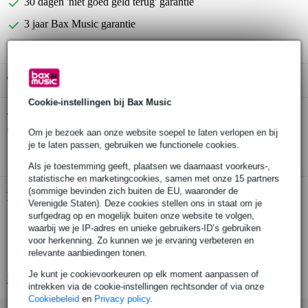
30 dagen 'niet goed geld terug' garantie
3 jaar Bax Music garantie
Gratis ophalen in de winkel
Cookie-instellingen bij Bax Music
D'Addario PW-CP-16 Lite Classical Capo
Twijfel je of de
capo voor klassieke gitaar
bij je past? Doe de check.
Om je bezoek aan onze website soepel te laten verlopen en bij
je te laten passen, gebruiken we functionele cookies.
Start de check
Als je toestemming geeft, plaatsen we daarnaast voorkeurs-,
statistische en marketingcookies, samen met onze 15 partners
(sommige bevinden zich buiten de EU, waaronder de
Productinformatie
Verenigde Staten). Deze cookies stellen ons in staat om je
surfgedrag op en mogelijk buiten onze website te volgen,
D'Addario PW-CP-16 Lite Classical Capo
waarbij we je IP-adres en unieke gebruikers-ID’s gebruiken
capo
voor herkenning. Zo kunnen we je ervaring verbeteren en
relevante aanbiedingen tonen.
geschikt voor klassieke gitaar
Je kunt je cookievoorkeuren op elk moment aanpassen of
Bekijk alle productspecificaties
intrekken via de cookie-instellingen rechtsonder of via onze
Cookiebeleid
en
Privacy policy
.