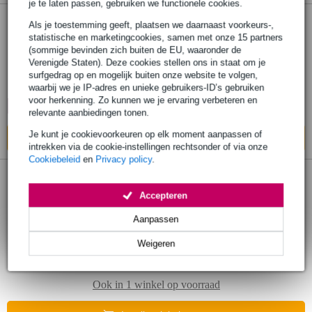
je te laten passen, gebruiken we functionele cookies.
Als je toestemming geeft, plaatsen we daarnaast voorkeurs-,
SE Electronics V7 Nickel dynamische
statistische en marketingcookies, samen met onze 15 partners
zangmicrofoon
(sommige bevinden zich buiten de EU, waaronder de
Verenigde Staten). Deze cookies stellen ons in staat om je
surfgedrag op en mogelijk buiten onze website te volgen,
€ 143,-
Adviesprijs
€ 151,-
waarbij we je IP-adres en unieke gebruikers-ID’s gebruiken
voor herkenning. Zo kunnen we je ervaring verbeteren en
🔥HOT & NEW
Op voorraad bij de leverancier
relevante aanbiedingen tonen.
Je kunt je cookievoorkeuren op elk moment aanpassen of
In mijn winkelwagen
intrekken via de cookie-instellingen rechtsonder of via onze
Cookiebeleid
en
Privacy policy
.
SE Electronics V7 Red dynamische
Accepteren
zangmicrofoon
Aanpassen
€ 111,-
Adviesprijs
€ 121,-
Weigeren
Op voorraad bij de leverancier
Ook in
1 winkel
op voorraad