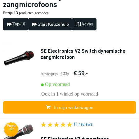
zangmicrofoons
13
Er zijn
producten gevonden.
Top-10
Start Keuzehulp
Advies
SE Electronics V2 Switch dynamische
zangmicrofoon
€ 59,-
Adviesprijs
€ 73,-
Op voorraad
Ook in
1 winkel
op voorraad
In mijn winkelwagen
11 reviews
Popu
lair
SE Electronics V7 dynamische