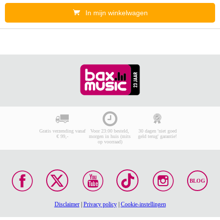
In mijn winkelwagen
Gratis verzending vanaf
Voor 23:00 besteld,
30 dagen 'niet goed
€ 99,-
morgen in huis (mits
geld terug' garantie!
op voorraad)
BLOG
Disclaimer
|
Privacy policy
|
Cookie-instellingen