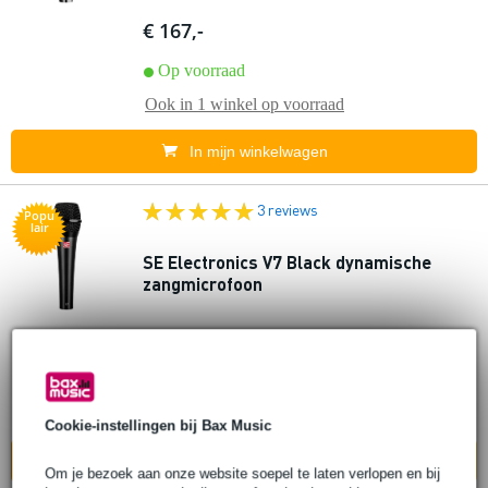
€ 167,-
Op voorraad
Ook in
1 winkel
op voorraad
In mijn winkelwagen
3 reviews
Popu
lair
SE Electronics V7 Black dynamische
zangmicrofoon
€ 105,-
Adviesprijs
€ 126,-
Op voorraad
Ook in
2 winkels
op voorraad
Cookie-instellingen bij Bax Music
In mijn winkelwagen
Om je bezoek aan onze website soepel te laten verlopen en bij