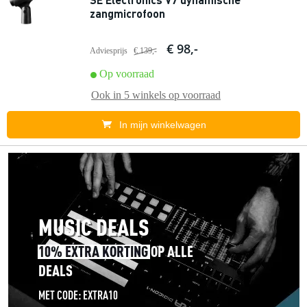
zangmicrofoon
€ 98,-
Adviesprijs
€ 139,-
Op voorraad
Ook in
5 winkels
op voorraad
In mijn winkelwagen