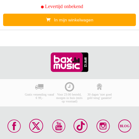
Levertijd onbekend
In mijn winkelwagen
Gratis verzending vanaf
Voor 23:00 besteld,
30 dagen 'niet goed
€ 99,-
morgen in huis (mits
geld terug' garantie!
op voorraad)
BLOG