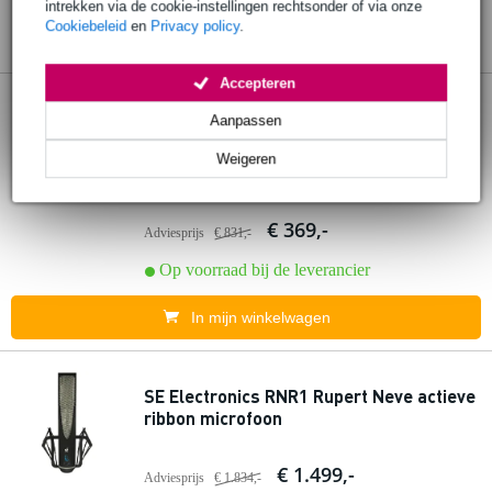
intrekken via de cookie-instellingen rechtsonder of via onze
Cookiebeleid
en
Privacy policy
.
Accepteren
2 reviews
Aanpassen
SE Electronics VR1 Voodoo ribbon studio
Weigeren
microfoon
€ 369,-
Adviesprijs
€ 831,-
Op voorraad bij de leverancier
In mijn winkelwagen
SE Electronics RNR1 Rupert Neve actieve
ribbon microfoon
€ 1.499,-
Adviesprijs
€ 1.834,-