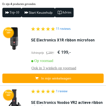
4
Er zijn
producten gevonden.
Top-10
Start Keuzehulp
Advies
11 reviews
Popu
lair
SE Electronics X1R ribbon microfoon
€ 199,-
Adviesprijs
€ 232,-
Op voorraad
Ook in
3 winkels
op voorraad
In mijn winkelwagen
1 review
Popu
lair
SE Electronics Voodoo VR2 actieve ribbon