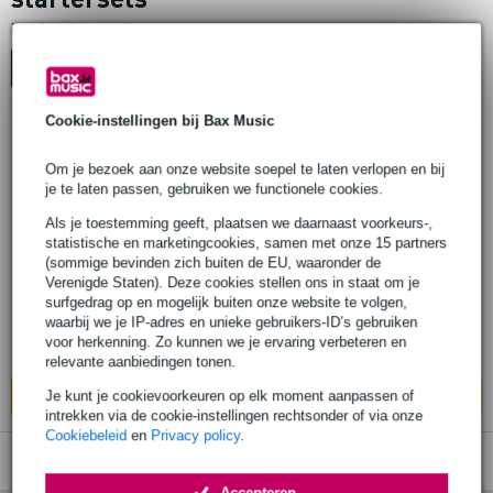
1
Er is
product gevonden.
Top-10
Cookie-instellingen bij Bax Music
10 reviews
Popu
lair
Om je bezoek aan onze website soepel te laten verlopen en bij
je te laten passen, gebruiken we functionele cookies.
SE Electronics X1 S Studio Bundle
microfoonbundel
Als je toestemming geeft, plaatsen we daarnaast voorkeurs-,
statistische en marketingcookies, samen met onze 15 partners
(sommige bevinden zich buiten de EU, waaronder de
€ 214,-
Adviesprijs
€ 291,-
Verenigde Staten). Deze cookies stellen ons in staat om je
surfgedrag op en mogelijk buiten onze website te volgen,
Op voorraad
waarbij we je IP-adres en unieke gebruikers-ID’s gebruiken
voor herkenning. Zo kunnen we je ervaring verbeteren en
Ook in
1 winkel
op voorraad
relevante aanbiedingen tonen.
In mijn winkelwagen
Je kunt je cookievoorkeuren op elk moment aanpassen of
intrekken via de cookie-instellingen rechtsonder of via onze
Cookiebeleid
en
Privacy policy
.
Accepteren