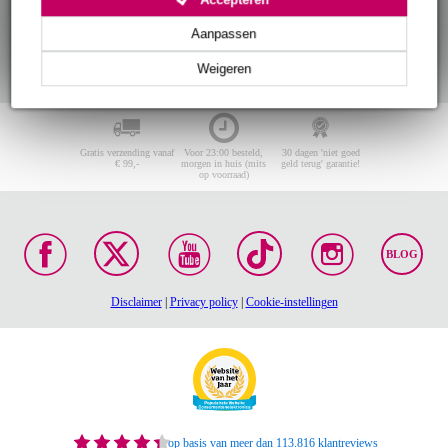
Aanpassen
Weigeren
Gratis verzending vanaf
Voor 23:00 besteld,
30 dagen 'niet goed
€ 99,-
morgen in huis (mits
geld terug' garantie!
op voorraad)
BLOG
Disclaimer
|
Privacy policy
|
Cookie-instellingen
op basis van meer dan 113.816 klantreviews