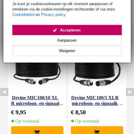
Je kunt je cookievoorkeuren op elk moment aanpassen of
frequentie respons: 80 Hz - 16 kHz
intrekken via de cookie-instellingen rechtsonder of via onze
Bekijk alle productspecificaties
Cookiebeleid
en
Privacy policy
.
Accepteren
Accessoires (8)
Aanpassen
Weigeren
Devine MIC100/10 XL
Devine MIC100/5 XLR
I
R microfoon- en signaal
microfoon- en signaalk
n
kabel 10 meter
abel 5 meter
€ 9,95
€ 8,50
€
Op voorraad
Op voorraad
+
+