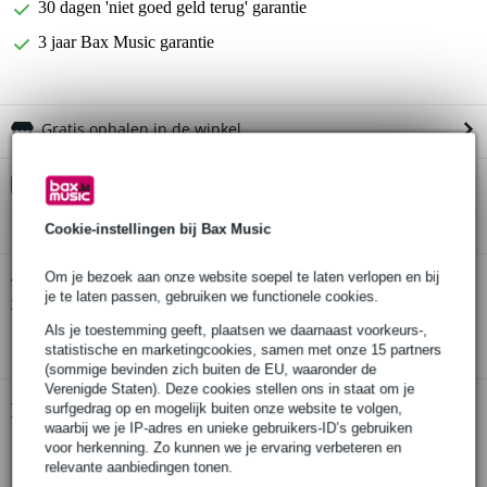
30 dagen 'niet goed geld terug' garantie
3 jaar Bax Music garantie
Gratis ophalen in de winkel
Kies nu voor 2 jaar extra Bax Music garantie en meer
voordelen
Cookie-instellingen bij Bax Music
€ 5,75 eenmalig
Om je bezoek aan onze website soepel te laten verlopen en bij
Electro-Voice PL 80A dynamische
Twijfel je of de
je te laten passen, gebruiken we functionele cookies.
zangmicrofoon
bij je past? Doe de check.
Als je toestemming geeft, plaatsen we daarnaast voorkeurs-,
Start de check
statistische en marketingcookies, samen met onze 15 partners
(sommige bevinden zich buiten de EU, waaronder de
Verenigde Staten). Deze cookies stellen ons in staat om je
Productinformatie
surfgedrag op en mogelijk buiten onze website te volgen,
waarbij we je IP-adres en unieke gebruikers-ID’s gebruiken
voor herkenning. Zo kunnen we je ervaring verbeteren en
dynamische handheld zangmicrofoon
relevante aanbiedingen tonen.
elementtype: dynamisch, neodymium magneet structuur