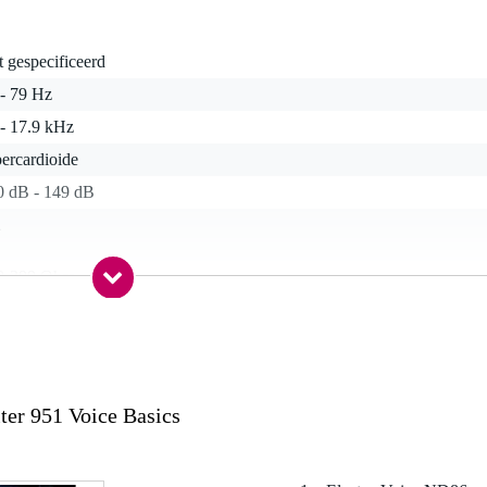
t gespecificeerd
 - 79 Hz
 - 17.9 kHz
ercardioide
0 dB - 149 dB
2
0-399 Ohm
R 3-polig
e
0-349 gram
nee
ter 951 Voice Basics
rofoon clip, tasje / etui