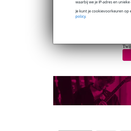
waarbij we je IP-adres en uniek
Je kunt je cookievoorkeuren op 
Gratis verzending vanaf €
policy
.
30 dagen 'niet goed geld ter
Twij