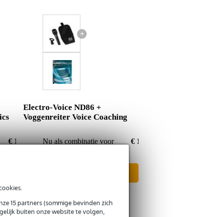
+
Electro-Voice ND86 +
ics
Voggenreiter Voice Coaching
€ 129,14
Nu als combinatie voor
€ 129,41
In mijn winkelwagen
cookies.
onze 15 partners (sommige bevinden zich
elijk buiten onze website te volgen,