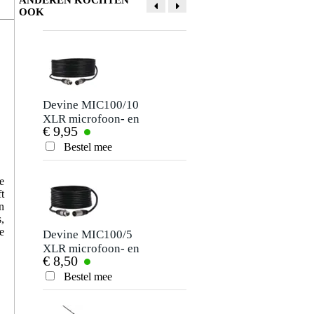
OOK
Devine MIC100/10
Innox MicCover
XLR microfoon- en
Kit Pairs BK zwart
€ 9,95
€ 0,94
signaalkabel 10
(100 stuks)
meter
Bestel mee
Bestel mee
e
t
n
,
e
Devine MIC100/5
Konig & Meyer
XLR microfoon- en
260
€ 8,50
€ 52,-
signaalkabel 5
microfoonstandaar
meter
zonder arm zwart
Bestel mee
Bestel mee