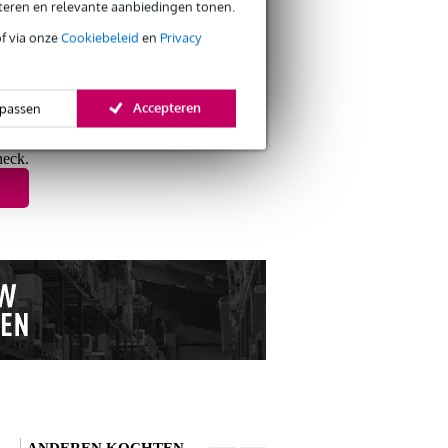
eteren en relevante aanbiedingen tonen.
of via onze
Cookiebeleid
en
Privacy
s retourneren
s CO2-neutrale verzending
Accepteren
passen
heck.
ANDEREN KOCHTEN