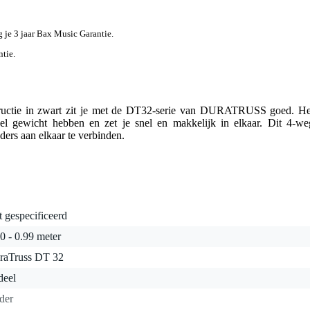
jg je 3 jaar Bax Music Garantie.
ntie.
tructie in zwart zit je met de DT32-serie van DURATRUSS goed. He
eel gewicht hebben en zet je snel en makkelijk in elkaar. Dit 4-we
dders aan elkaar te verbinden.
t gespecificeerd
0 - 0.99 meter
raTruss DT 32
deel
der