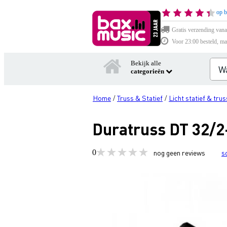
op b
Gratis verzending vana
Voor 23:00 besteld, ma
Bekijk alle
categorieën
Home
Truss & Statief
Licht statief & trus
/
/
Duratruss DT 32/2
0
nog geen reviews
s