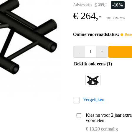
-10%
Adviesprijs
€ 293,-
€ 264,-
incl. 21% btw
Online voorraadstatus:
Best
-
+
Bekijk ook eens (1)
Vergelijken
Kies nu voor 2 jaar extr
voordelen
€ 13,20 eenmalig