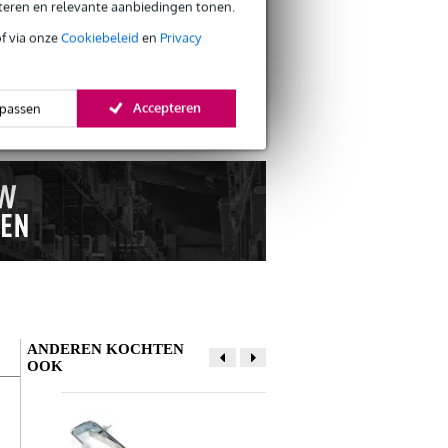
eteren en relevante aanbiedingen tonen.
of via onze
Cookiebeleid
en
Privacy
s retourneren
s CO2-neutrale verzending
Accepteren
passen
ANDEREN KOCHTEN
OOK
Schrijf zelf een review