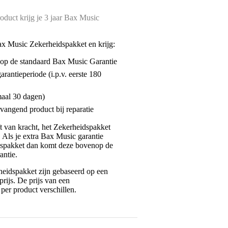
oduct krijg je 3 jaar Bax Music
ax Music Zekerheidspakket en krijg:
enop de standaard Bax Music Garantie
garantieperiode (i.p.v. eerste 180
maal 30 dagen)
vangend product bij reparatie
jft van kracht, het Zekerheidspakket
. Als je extra Bax Music garantie
dspakket dan komt deze bovenop de
antie.
eidspakket zijn gebaseerd op een
rijs. De prijs van een
per product verschillen.