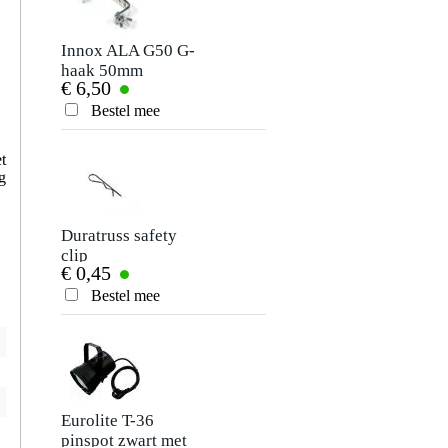
Je naam
Er zijn nog geen reviews voor dit product.
Innox ALA G50 G-
Innox ALA G50 G-
haak 50mm
haak 50mm (20
€ 6,50
€ 127,-
stuks)
Je beoordeling
Bestel mee
Bestel mee
Je ervaring
t
g
Duratruss safety
Duratruss Steel Pin
clip
€ 0,45
€ 2,86
Bestel mee
Bestel mee
Verstuur
Eurolite T-36
Duratruss DT 32/2-
pinspot zwart met
050 black truss-