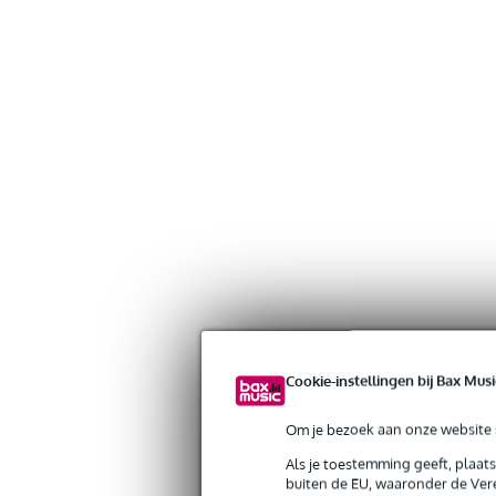
Cookie-instellingen bij Bax Musi
Om je bezoek aan onze website s
Als je toestemming geeft, plaat
buiten de EU, waaronder de Vere