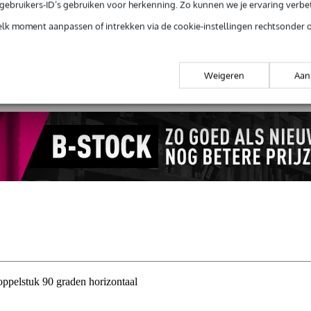
e gebruikers-ID’s gebruiken voor herkenning. Zo kunnen we je ervaring verb
elk moment aanpassen of intrekken via de cookie-instellingen rechtsonder 
 99,-
3 jaar Bax Music garantie
Grati
ug' garantie
Laagste-prijs-garantie
Grati
Weigeren
Aan
pelstuk 90 graden horizontaal