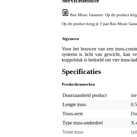
Servicebelofte
Bax Music Garantie
: Op dit product kri
Op dit product krijg je 3 jaar Bax Music Gara
Algemeen
Voor het bouwen van een truss-cons
systeem is licht van gewicht, kan v
koppelstuk is bedoeld om vier truss-la
Specificaties
Productkenmerken
Duurzaamheid product
nie
Lengte truss
0.5
Truss-serie
Du
Type truss-onderdeel
X-
Vorm truss
lad