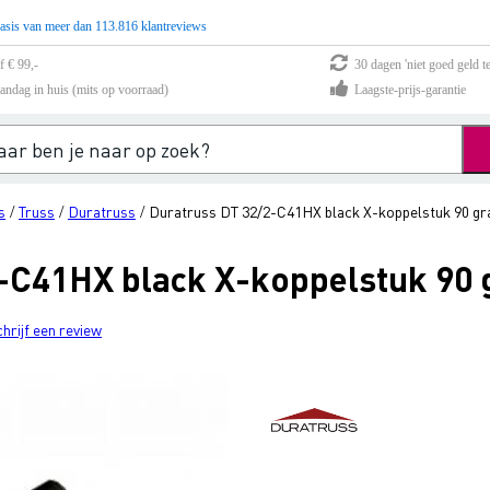
asis van meer dan 113.816 klantreviews
f € 99,-
30 dagen 'niet goed geld te
andag in huis (mits op voorraad)
Laagste-prijs-garantie
s
Truss
Duratruss
Duratruss DT 32/2-C41HX black X-koppelstuk 90 gr
/
/
/
-C41HX black X-koppelstuk 90 
chrijf een review