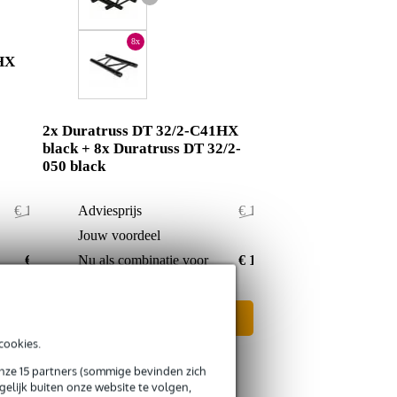
8x
HX
2x Duratruss DT 32/2-C41HX
black + 8x Duratruss DT 32/2-
050 black
€ 1.056,-
Adviesprijs
€ 1.472,-
€ 57,-
Jouw voordeel
€ 96,-
€ 999,-
Nu als combinatie voor
€ 1.376,-
In mijn winkelwagen
cookies.
onze 15 partners (sommige bevinden zich
elijk buiten onze website te volgen,