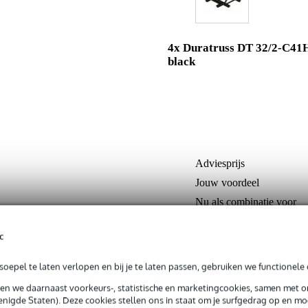
4x Duratruss DT 32/2-C41
black
Adviesprijs
Jouw voordeel
Nu als combinatie voor
c
In mijn winkelwagen
oepel te laten verlopen en bij je te laten passen, gebruiken we functionele 
sen we daarnaast voorkeurs-, statistische en marketingcookies, samen met 
Productinformatie
nigde Staten). Deze cookies stellen ons in staat om je surfgedrag op en mog