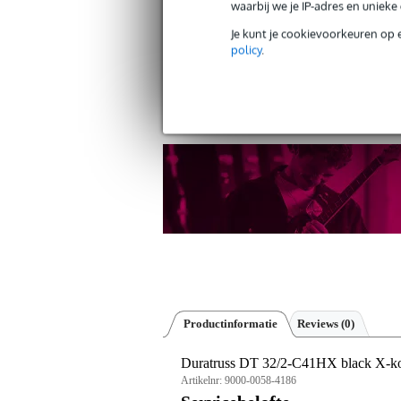
waarbij we je IP-adres en uniek
Je kunt je cookievoorkeuren op 
policy
.
Gratis verzending vanaf €
30 dagen 'niet goed geld ter
Productinformatie
Reviews
(0)
Duratruss DT 32/2-C41HX black X-kop
Artikelnr:
9000-0058-4186