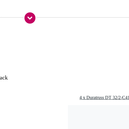
 kg
0 x 50,0 x 5,0 cm
horizontaal
ack
met bout en splint