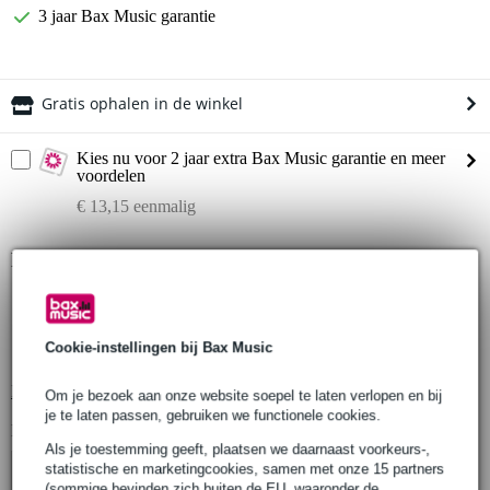
3 jaar Bax Music garantie
Gratis ophalen in de winkel
Kies nu voor 2 jaar extra Bax Music garantie en meer
voordelen
€ 13,15 eenmalig
Productinformatie
DT32/2 hoekdeel 45 graden verticaal
lengte: 1000 mm
Cookie-instellingen bij Bax Music
breedte: 1000 mm
Bekijk alle productspecificaties
Om je bezoek aan onze website soepel te laten verlopen en bij
je te laten passen, gebruiken we functionele cookies.
Bekijk ook eens (4)
Als je toestemming geeft, plaatsen we daarnaast voorkeurs-,
statistische en marketingcookies, samen met onze 15 partners
(sommige bevinden zich buiten de EU, waaronder de