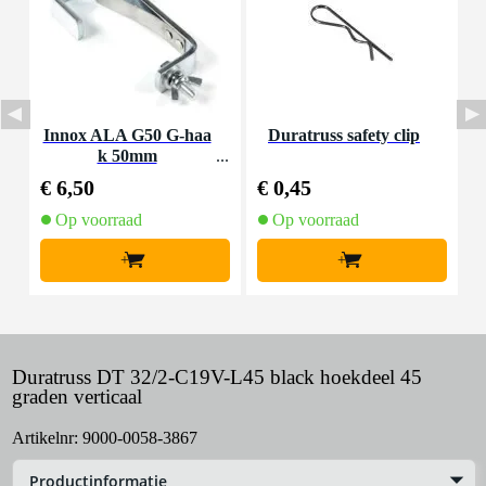
Innox ALA G50 G-haa
Duratruss safety clip
E
k 50mm
€ 6,50
€ 0,45
€
Op voorraad
Op voorraad
+
+
Duratruss DT 32/2-C19V-L45 black hoekdeel 45
graden verticaal
Artikelnr:
9000-0058-3867
Productinformatie