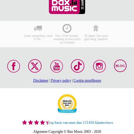
Gratis verzending vanaf
Voor 23:00 besteld,
30 dagen 'niet goed
€ 99,-
maandag in huis (mits
geld terug' garantie!
op voorraad)
BLOG
Disclaimer
|
Privacy policy
|
Cookie-instellingen
op basis van meer dan 113.816 klantreviews
Algemene Copyright © Bax Music 2003 - 2026