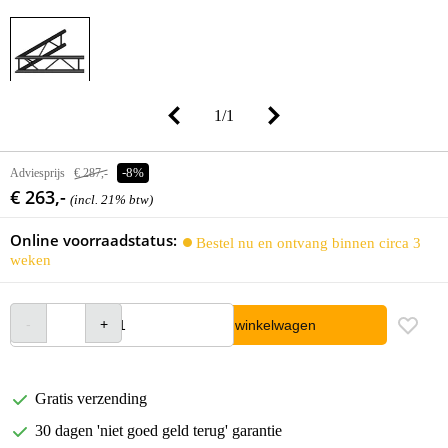
1
/
1
Adviesprijs
€ 287,-
-8%
€ 263,-
(incl. 21% btw)
Online voorraadstatus:
Bestel nu en ontvang binnen circa 3
weken
In winkelwagen
Gratis verzending
30 dagen 'niet goed geld terug' garantie