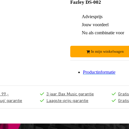
Fazley DS-002
Adviesprijs
Jouw voordeel
Nu als combinatie voor
In mijn winkelwagen
Productinformatie
 99,-
3 jaar Bax Music garantie
Grati
ug' garantie
Laagste-prijs-garantie
Grati