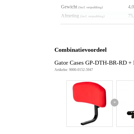
Gewicht
4,0
(incl. verpakking)
Afmeting
75,
(incl. verpakking)
Productspecificaties
model: GP-DTH-BR-BK
type: rugleuning
Combinatievoordeel
kluer: rood
bekleding zitting: velours
weight kg: 1,30 kg
Gator Cases GP-DTH-BR-RD + 
Artikelnr: 9000-0152-5947
+