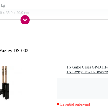
 kg
0 x 35,0 x 20,0 cm
Fazley DS-002
1 x Fazley DS-002 stokke
Levertijd onbekend