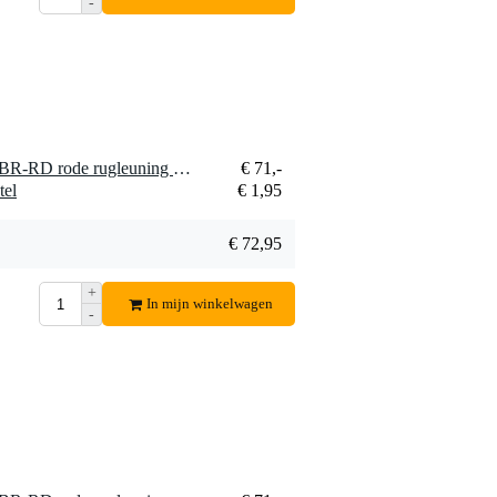
-
1 x Gator Cases GP-DTH-BR-RD rode rugleuning drumkruk
€ 71,-
tel
€ 1,95
€ 72,95
+
In mijn winkelwagen
-