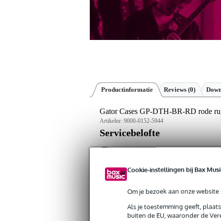
Productinformatie
Reviews
(0)
Down
Gator Cases GP-DTH-BR-RD rode ru
Artikelnr:
9000-0152-5944
Servicebelofte
Bax Music Garantie
: Op dit product kri
Cookie-instellingen bij Bax Musi
Op dit product krijg je levenslange garantie 
Plus- en minpunten
Om je bezoek aan onze website s
Lichtgewicht rugleuning, makkeli
Als je toestemming geeft, plaat
Comfortabele velours bekleding in
buiten de EU, waaronder de Vere