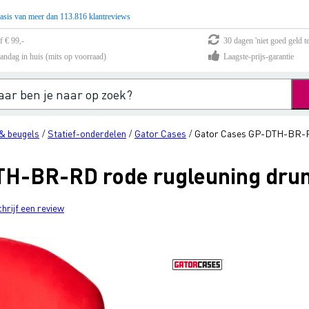
asis van meer dan 113.816 klantreviews
f € 99,-
30 dagen 'niet goed geld te
andag in huis (mits op voorraad)
Laagste-prijs-garantie
& beugels
Statief-onderdelen
Gator Cases
Gator Cases GP-DTH-BR-RD
/
/
/
TH-BR-RD rode rugleuning dr
chrijf een review