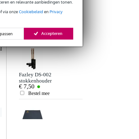
eteren en relevante aanbiedingen tonen.
of via onze
Cookiebeleid
en
Privacy
Bax Music Quick
Boss DB-90 Dr.
Start Drummen
Beat metronoom
.
€ 1,93
€ 159,-
voor drums
s
Accepteren
passen
Bestel mee
Bestel mee
g
Verstuur
e
l
Fazley DS-002
stokkenhouder
€ 7,50
Bestel mee
Fazley DMM-
PRO1 anti-slip