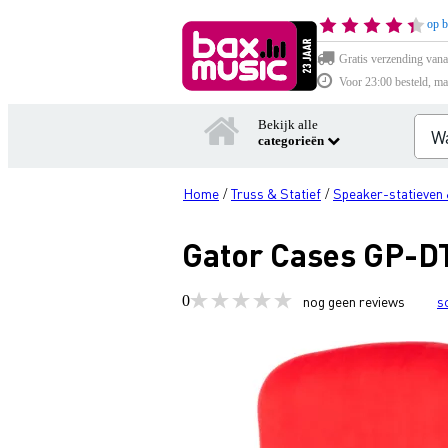
op b
Gratis verzending vana
Voor 23:00 besteld, ma
Bekijk alle
categorieën
Home
Truss & Statief
Speaker-statieven 
/
/
Gator Cases GP-D
0
nog geen reviews
s