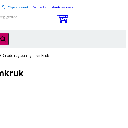
Mijn account
Winkels
Klantenservice
rug' garantie
 rode rugleuning drumkruk
umkruk