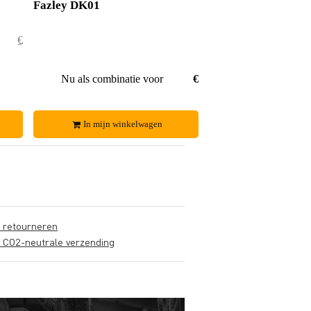
Fazley DK01
€ 78,50
€ 1,50
€ 77,-
Nu als combinatie voor
€ 72,95
In mijn winkelwagen
s retourneren
s CO2-neutrale verzending