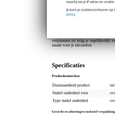
Extra rugsteun tijdens langdurig
waarbij we je IP-adres en uniek
Je kunt je cookievoorkeuren op 
Algemeen
policy
.
De Gator Cases GP-DTH-BR-RD is een
Met een gewicht van slechts 1,30 kg n
bekleed met comfortabel velours in het
aanvoelt tijdens lange speelsessies ach
verplaatsen en krijg je tegelijkertijd 
maakt voor je zitcomfort.
Specificaties
Productkenmerken
Duurzaamheid product
nie
Statief onderdeel voor
ove
Type statief onderdeel
ove
Gewicht en afmetingen inclusief verpakking