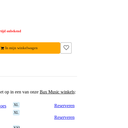
tijd onbekend
In mijn winkelwagen
het op in een van onze
Bax Music winkels
:
XL
Reserveren
Goes
XL
Reserveren
XXL