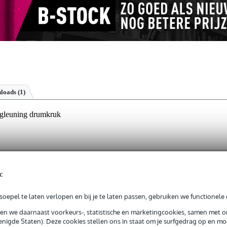
loads (1)
gleuning drumkruk
jg je levenslange garantie op fabrieksfouten.
c
op fabrieksfouten.
oepel te laten verlopen en bij je te laten passen, gebruiken we functionele 
jk mee te nemen
sen we daarnaast voorkeurs-, statistische en marketingcookies, samen met 
 stijlvol rood
nigde Staten). Deze cookies stellen ons in staat om je surfgedrag op en mog