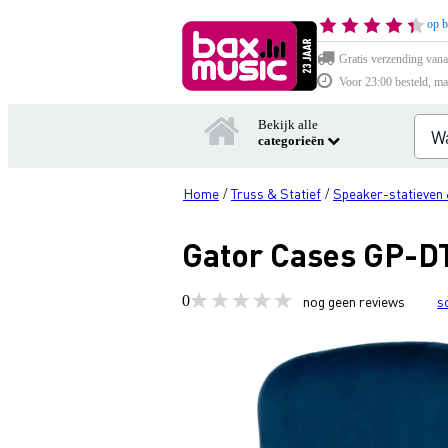
op b
Gratis verzending vana
Voor 23:00 besteld, ma
Bekijk alle
categorieën
Home
Truss & Statief
Speaker-statieven 
/
/
Gator Cases GP-D
0
nog geen reviews
s