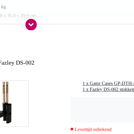
 kg
0 x 35,0 x 20,0 cm
Fazley DS-002
1 x Fazley DS-002 stokke
Levertijd onbekend