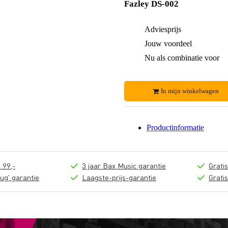
Fazley DS-002
Adviesprijs
Jouw voordeel
Nu als combinatie voor
In mijn winkelwagen
Productinformatie
 99,-
3 jaar Bax Music garantie
Grati
ug' garantie
Laagste-prijs-garantie
Grati