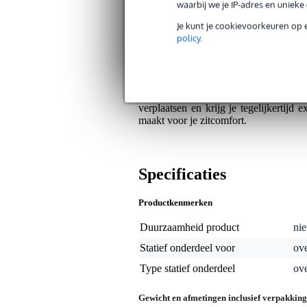
Extra rugsteun tijdens langdurig
waarbij we je IP-adres en uniek
Je kunt je cookievoorkeuren op 
Algemeen
policy
.
De Gator Cases GP-DTH-BR-BL is een 
een gewicht van slechts 1,30 kg neem
bekleed met comfortabel velours in het 
aanvoelt tijdens lange speelsessies ach
verplaatsen en krijg je tegelijkertijd 
maakt voor je zitcomfort.
Specificaties
Productkenmerken
Duurzaamheid product
nie
Statief onderdeel voor
ove
Type statief onderdeel
ove
Gewicht en afmetingen inclusief verpakking