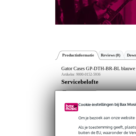
Productinformatie
Reviews
(0)
Down
Gator Cases GP-DTH-BR-BL blauwe 
Artikelnr:
9000-0152-5936
Servicebelofte
Bax Music Garantie
: Op dit product kri
Cookie-instellingen bij Bax Musi
Op dit product krijg je levenslange garantie 
Plus- en minpunten
Om je bezoek aan onze website s
Lichtgewicht rugleuning, makkeli
Als je toestemming geeft, plaat
Comfortabele velours bekleding in
buiten de EU, waaronder de Vere