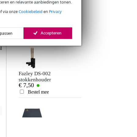
eteren en relevante aanbiedingen tonen.
of via onze
Cookiebeleid
en
Privacy
Bax Music Quick
Boss DB-90 Dr.
Start Drummen
Beat metronoom
t
€ 1,93
€ 159,-
voor drums
s
Accepteren
passen
Bestel mee
Bestel mee
g
Verstuur
e
l
Fazley DS-002
stokkenhouder
€ 7,50
Bestel mee
Fazley DMM-
PRO1 anti-slip