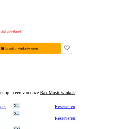
tijd onbekend
In mijn winkelwagen
het op in een van onze
Bax Music winkels
:
XL
Reserveren
Goes
XL
Reserveren
XXL