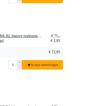
-
1 x Gator Cases GP-DTH-BR-BL blauwe rugleuning drumkruk
€ 71,-
tel
€ 1,95
€ 72,95
+
In mijn winkelwagen
-