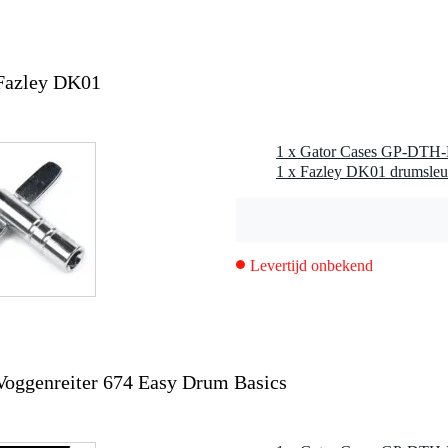
Fazley DK01
1 x Fazley DK01 drumsleu
Levertijd onbekend
oggenreiter 674 Easy Drum Basics