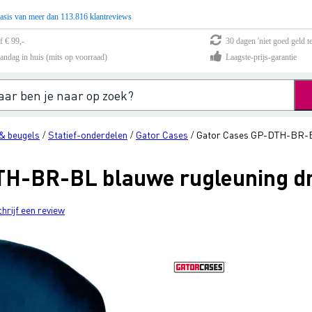
asis van meer dan 113.816 klantreviews
f € 99,-
30 dagen 'niet goed geld te
andag in huis (mits op voorraad)
Laagste-prijs-garantie
& beugels
Statief-onderdelen
Gator Cases
Gator Cases GP-DTH-BR-BL
/
/
/
TH-BR-BL blauwe rugleuning 
chrijf een review