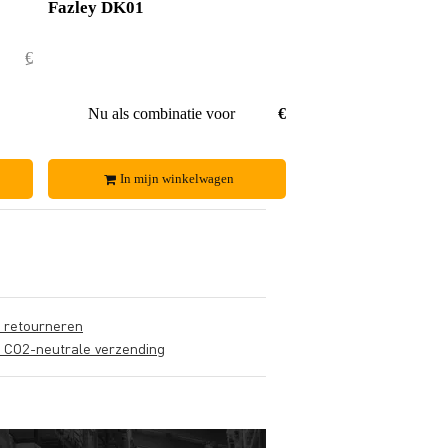
Fazley DK01
€ 78,50
€ 1,50
€ 77,-
Nu als combinatie voor
€ 72,95
In mijn winkelwagen
s retourneren
s CO2-neutrale verzending