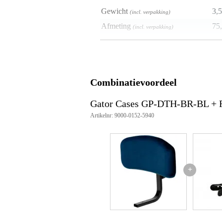
Gewicht
3,5
(incl. verpakking)
Afmeting
75,
(incl. verpakking)
Productspecificaties
model: GP-DTH-BR-BL
type: rugleuning
Combinatievoordeel
kluer: blauw
bekleding zitting: velours
weight kg: 1,30 kg
Gator Cases GP-DTH-BR-BL + 
Artikelnr: 9000-0152-5940
+