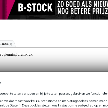
loads (1)
rugleuning drumkruk
jg je levenslange garantie op fabrieksfouten.
c
op fabrieksfouten.
oepel te laten verlopen en bij je te laten passen, gebruiken we functionele 
jk mee te nemen
sen we daarnaast voorkeurs-, statistische en marketingcookies, samen met 
 stijlvol blauw
nigde Staten). Deze cookies stellen ons in staat om je surfgedrag op en mog