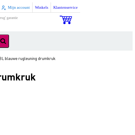
Mijn account
Winkels
Klantenservice
rug' garantie
 blauwe rugleuning drumkruk
drumkruk