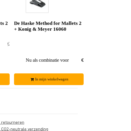
ts 2
De Haske Method for Mallets 2
+ Konig & Meyer 16060
€ 37,20
€ 1,20
€ 36,-
Nu als combinatie voor
€ 28,95
In mijn winkelwagen
s retourneren
s CO2-neutrale verzending