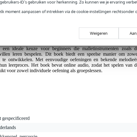
e gebruikers-ID’s gebruiken voor herkenning. Zo kunnen we je ervaring verb
elk moment aanpassen of intrekken via de cookie-instellingen rechtsonder 
ercussie.
oefening.
Weigeren
Aan
een ideale keuze voor beginners die malletinstrumenten zoals d
willen leren bespelen. Dit boek biedt een speelse manier om zowe
en te ontwikkelen. Met eenvoudige oefeningen en bekende melodieë
hun leerproces. Het boek bevat online audio, zodat het spelen van d
kt voor zowel individuele oefening als groepslessen.
t gespecificeerd
derlands
kkenspel, percussie