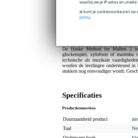
waarbij we je IP-adres en uniek
Plus- en minpunten
Je kunt je cookievoorkeuren op 
policy
.
Geschikt voor beginners in malletp
Inclusief online audio voor extra 
Algemeen
De Haske Method for Mallets 2 is 
glockenspiel, xylofoon of marimba 
technische als muzikale vaardighed
worden de leerlingen ondersteund in 
stukken nog eenvoudiger wordt. Geschi
Specificaties
Productkenmerken
Duurzaamheid product
nie
Taal
Ne
Onderwerp boek
klo