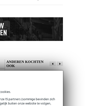
ANDEREN KOCHTEN
OOK
Schrijf zelf een review
Je naam
cookies.
Er zijn nog geen reviews voor dit product.
Fazley T-10 clip-on
Konig & Meyer
onze 15 partners (sommige bevinden zich
tuner
16060 bladmuziek
elijk buiten onze website te volgen,