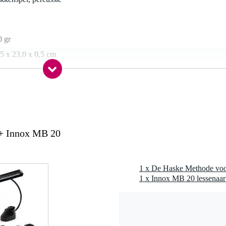
0 gr
5 x 23,0 x 0,5 cm
udio
e
 + Innox MB 20
s
1 x Innox MB 20 lessenaar
04
04