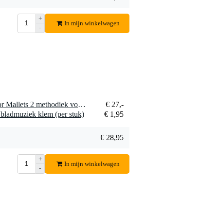
16099 Holding
€ 8,10
Magnet
+
In mijn winkelwagen
magnetische
Bestel mee
-
potloodhouder
1 x De Haske Methode voor Mallets 2 methodiek voor beginners
€ 27,-
bladmuziek klem (per stuk)
€ 1,95
€ 28,95
+
In mijn winkelwagen
-