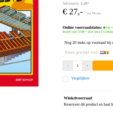
Adviesprijs
€ 28,-
€ 27,-
incl. 9% btw
Online voorraadstatus:
Op vo
Bestel voor 23:00 = over circa 6 werkda
Nog 20 stuks op voorraad bij d
Alleen geschikt voor:
-
+
Vergelijken
Winkelvoorraad
Reserveer dit product en haal 