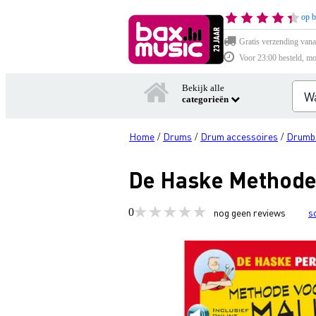
op b
Gratis verzending vana
Voor 23:00 besteld, mo
Bekijk alle
categorieën
Home
Drums
Drum accessoires
Drumb
/
/
/
De Haske Methode 
0
nog geen reviews
s