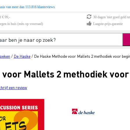
asis van meer dan 113.816 klantreviews
f € 99,-
30 dagen 'niet goed geld te
rgen in huis (mits op voorraad)
Laagste-prijs-garantie
oeken
De Haske
De Haske Methode voor Mallets 2 methodiek voor begi
/
/
voor Mallets 2 methodiek voor
chrijf een review