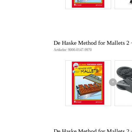
De Haske Method for Mallets 2
Artikelnr: 9000-0147-9970
+
De Haske Method for Mallets 2 