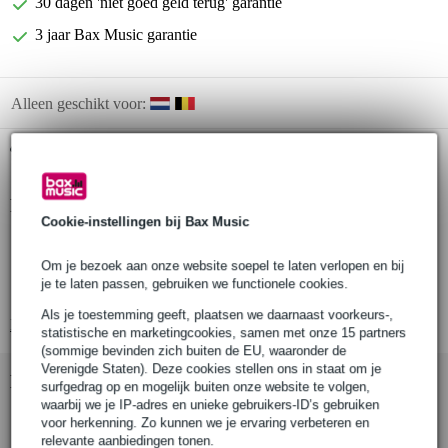
30 dagen 'niet goed geld terug' garantie
3 jaar Bax Music garantie
Alleen geschikt voor:
Gratis ophalen in de winkel
Productinformatie
Cookie-instellingen bij Bax Music
drumboek
Om je bezoek aan onze website soepel te laten verlopen en bij
ritmische oefeningen
je te laten passen, gebruiken we functionele cookies.
geschikt voor jonge muzikanten
Als je toestemming geeft, plaatsen we daarnaast voorkeurs-,
Bekijk alle productspecificaties
statistische en marketingcookies, samen met onze 15 partners
(sommige bevinden zich buiten de EU, waaronder de
Verenigde Staten). Deze cookies stellen ons in staat om je
Bekijk ook eens (1)
surfgedrag op en mogelijk buiten onze website te volgen,
waarbij we je IP-adres en unieke gebruikers-ID’s gebruiken
voor herkenning. Zo kunnen we je ervaring verbeteren en
relevante aanbiedingen tonen.