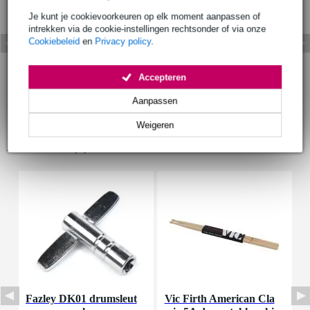
Je kunt je cookievoorkeuren op elk moment aanpassen of
intrekken via de cookie-instellingen rechtsonder of via onze
Cookiebeleid
en
Privacy policy
.
Accepteren
Aanpassen
Weigeren
Accessoires (9)
Fazley DK01 drumsleut
Vic Firth American Cla
I