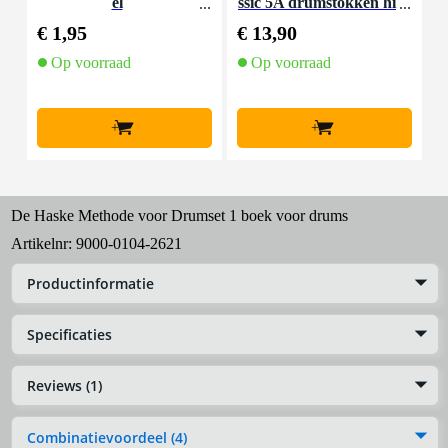
el
ssic 5A drumstokken hi
ckory met houten tip
€ 1,95
€ 13,90
€
Op voorraad
Op voorraad
+
+
De Haske Methode voor Drumset 1 boek voor drums
Artikelnr:
9000-0104-2621
Productinformatie
Specificaties
Reviews (1)
Combinatievoordeel (4)