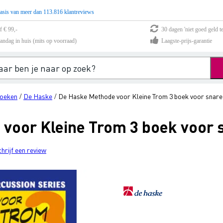
asis van meer dan 113.816 klantreviews
f € 99,-
30 dagen 'niet goed geld te
andag in huis (mits op voorraad)
Laagste-prijs-garantie
oeken
De Haske
De Haske Methode voor Kleine Trom 3 boek voor snar
/
/
voor Kleine Trom 3 boek voor 
chrijf een review