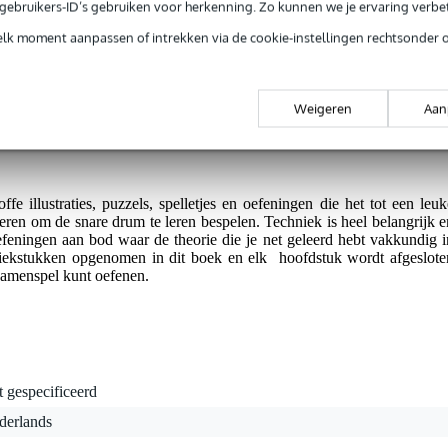
3 boek voor snare drum
e gebruikers-ID’s gebruiken voor herkenning. Zo kunnen we je ervaring verb
elk moment aanpassen of intrekken via de cookie-instellingen rechtsonder 
g je alleen garantie op fabrieksfouten.
Weigeren
Aan
rieksfouten.
e illustraties, puzzels, spelletjes en oefeningen die het tot een leuk
en om de snare drum te leren bespelen. Techniek is heel belangrijk e
feningen aan bod waar de theorie die je net geleerd hebt vakkundig i
ziekstukken opgenomen in dit boek en elk hoofdstuk wordt afgeslote
 samenspel kunt oefenen.
t gespecificeerd
derlands