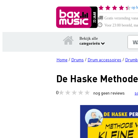
op b
Gratis verzending vana
Voor 23:00 besteld, ma
Bekijk alle
categorieën
Home
Drums
Drum accessoires
Drumb
/
/
/
De Haske Methode 
0
nog geen reviews
s