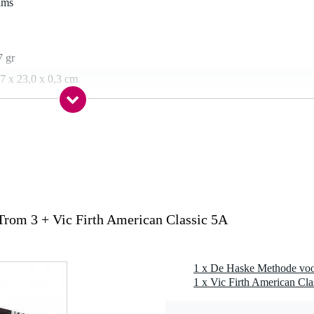
ums
7 gr
7 x 23,0 x 0,3 cm
chtstukken
rom 3 + Vic Firth American Classic 5A
01