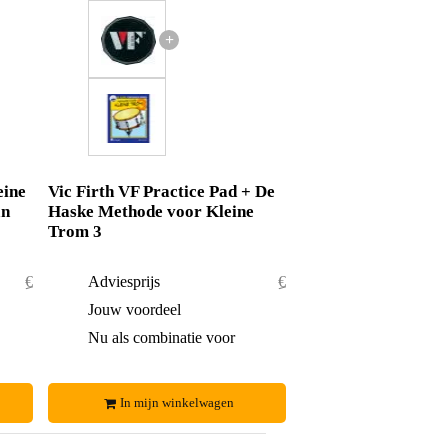
+
eine
Vic Firth VF Practice Pad + De
an
Haske Methode voor Kleine
Trom 3
€ 36,50
Adviesprijs
€ 47,30
€ 0,50
Jouw voordeel
€ 3,30
€ 36,-
Nu als combinatie voor
€ 44,-
In mijn winkelwagen