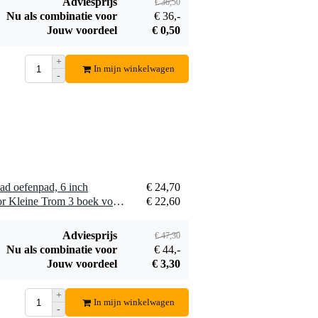
Adviesprijs
€ 36,50
Nu als combinatie voor
€ 36,-
Jouw voordeel
€ 0,50
+
In mijn winkelwagen
-
Fazley PDP-Sticky
oefenpad 6 inch
€ 17,50
Bestel mee
Pad oefenpad, 6 inch
€ 24,70
1 x De Haske Methode voor Kleine Trom 3 boek voor snare drum
€ 22,60
Adviesprijs
€ 47,30
Nu als combinatie voor
€ 44,-
Jouw voordeel
€ 3,30
+
In mijn winkelwagen
-