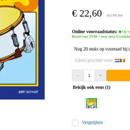
€ 22,60
incl. 9% btw
Online voorraadstatus:
Op vo
Bestel voor 23:00 = over circa 6 werkda
Nog 20 stuks op voorraad bij d
Alleen geschikt voor:
-
+
Bekijk ook eens (1)
Vergelijken