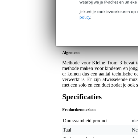
De Haske Methode voor Kleine Trom 
waarbij we je IP-adres en uniek
Artikelnr:
9000-0105-1324
Je kunt je cookievoorkeuren op 
Servicebelofte
policy
.
Bax Music Garantie
: Op dit product krij
Op dit product krijg je alleen garantie op fab
Algemeen
Methode voor Kleine Trom 3 bevat toff
methode maken voor kinderen en jonger
er komen dus een aantal technische oe
verwerkt is. Er zijn afwisselende mu
met een solo en een duet zodat je ook
Specificaties
Productkenmerken
Duurzaamheid product
nie
Taal
Ne