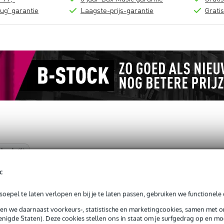
ug' garantie
Laagste-prijs-garantie
Grati
loads (1)
c
met XLR 5p 40 meter
oepel te laten verlopen en bij je te laten passen, gebruiken we functionele 
sen we daarnaast voorkeurs-, statistische en marketingcookies, samen met 
nigde Staten). Deze cookies stellen ons in staat om je surfgedrag op en mog
jg je levenslange garantie op fabrieksfouten.