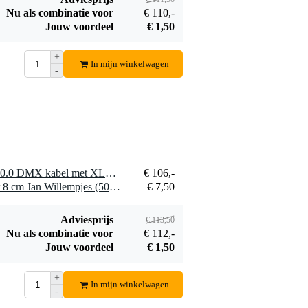
Innox HNL-10-
Nedis
Nu als combinatie voor
€ 110,-
10M-BK zwart
CLAD100BK
Jouw voordeel
€ 1,50
€ 3,95
€ 15,30
klittenband 10mm
persluchtreiniger
breed, 10m lengte
405 ml
Bestel mee
Bestel mee
+
In mijn winkelwagen
-
1 x Klotz PD4-5XK11A040.0 DMX kabel met XLR 5p 40 meter
€ 106,-
1 x Innox T-tie kabelbinder 8 cm Jan Willempjes (50 stuks)
€ 7,50
Adviesprijs
€ 113,50
Nu als combinatie voor
€ 112,-
Jouw voordeel
€ 1,50
+
In mijn winkelwagen
-