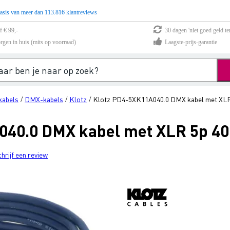
asis van meer dan 113.816 klantreviews
f € 99,-
30 dagen 'niet goed geld te
rgen in huis (mits op voorraad)
Laagste-prijs-garantie
 kabels
DMX-kabels
Klotz
Klotz PD4-5XK11A040.0 DMX kabel met XLR
/
/
/
040.0 DMX kabel met XLR 5p 40
chrijf een review