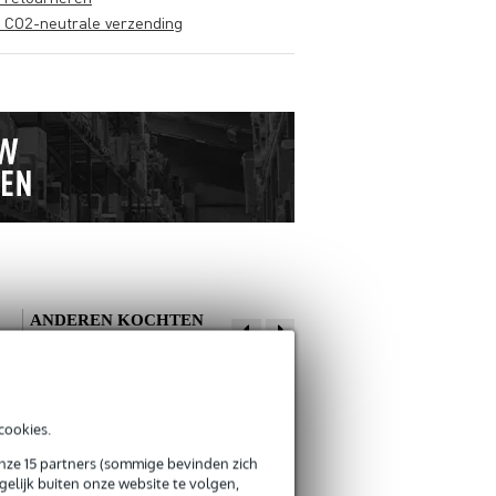
s CO2-neutrale verzending
ANDEREN KOCHTEN
OOK
Schrijf zelf een review
cookies.
Je naam
onze 15 partners (sommige bevinden zich
Er zijn nog geen reviews voor dit product.
elijk buiten onze website te volgen,
Devine MIC100/R
Neutrik NDJ