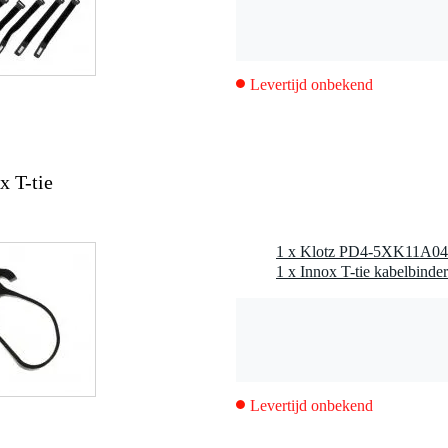
0.0
EU
Levertijd onbekend
2006/95/EG
332-1-2
eleider), 500 V (geleider/afscherming)
 T-tie
Levertijd onbekend