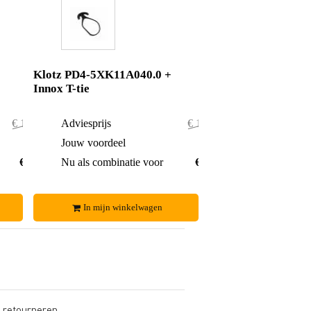
Klotz PD4-5XK11A040.0 +
Innox T-tie
€ 111,50
Adviesprijs
€ 113,50
€ 1,50
Jouw voordeel
€ 1,50
€ 110,-
Nu als combinatie voor
€ 112,-
In mijn winkelwagen
s retourneren