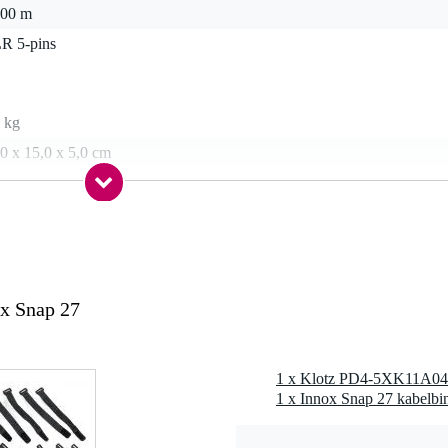
.00 m
R 5-pins
 kg
0 x 15,0 x 5,0 cm
G 24)
g koper (99,95% pure ETP koper)
tinned afvoerkabel + getinnede koperen vlecht (85% dekking)
x Snap 27
e connector, nikkel
 connector, nikkel
70°C
ende verpakking (1 stuk)