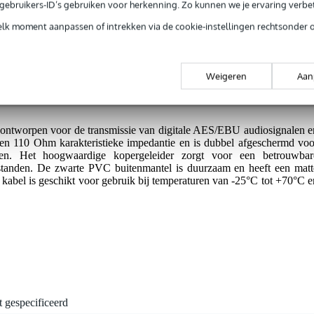
e gebruikers-ID’s gebruiken voor herkenning. Zo kunnen we je ervaring verb
op fabrieksfouten.
elk moment aanpassen of intrekken via de cookie-instellingen rechtsonder 
ije overdracht.
Weigeren
Aan
tworpen voor de transmissie van digitale AES/EBU audiosignalen e
en 110 Ohm karakteristieke impedantie en is dubbel afgeschermd voo
gen. Het hoogwaardige kopergeleider zorgt voor een betrouwbar
afstanden. De zwarte PVC buitenmantel is duurzaam en heeft een matt
e kabel is geschikt voor gebruik bij temperaturen van -25°C tot +70°C e
t gespecificeerd