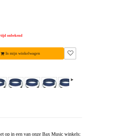
tijd onbekend
In mijn winkelwagen
het op in een van onze
Bax Music winkels
: