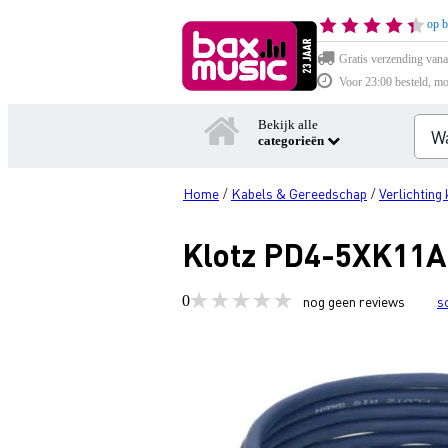
op b
Gratis verzending vana
Voor 23:00 besteld, mo
Bekijk alle
categorieën
Home
Kabels & Gereedschap
Verlichting
/
/
Klotz PD4-5XK11A
0
nog geen reviews
s