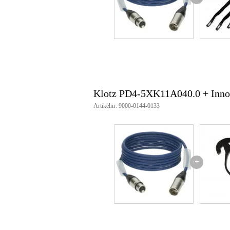
artikelnummer: PD4-5XK11A04
EAN-code: 4255646702887
fabrikant: Klotz
compliant met RoHS 2011/65/
CE-conformiteit volgens LVD 
vlamvertragend volgens IEC 60
isolatieweerstand: > 50 GΩ/km
testspanning: 1200 V (geleider/g
Klotz PD4-5XK11A040.0 + Innox
Artikelnr: 9000-0144-0133
+