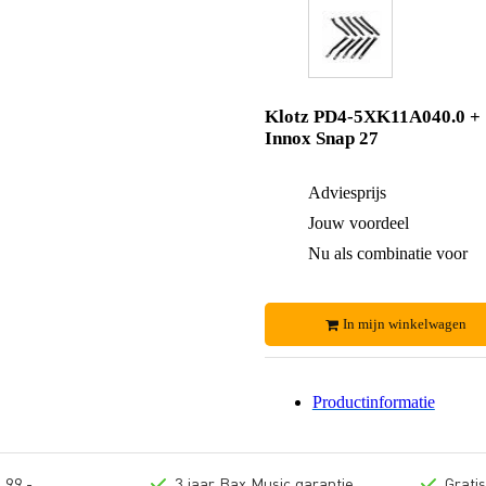
Klotz PD4-5XK11A040.0 +
Innox Snap 27
Adviesprijs
Jouw voordeel
Nu als combinatie voor
In mijn winkelwagen
Productinformatie
 99,-
3 jaar Bax Music garantie
Grati