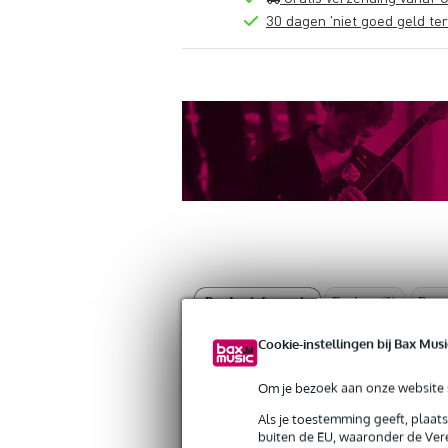
30 dagen 'niet goed geld ter
Productinformatie
Reviews
(0)
Down
Cookie-instellingen bij Bax Musi
Klotz PD4-5XK11A040.0 DMX kabel 
Artikelnr:
9000-0144-0131
Servicebelofte
Om je bezoek aan onze website s
Als je toestemming geeft, plaat
buiten de EU, waaronder de Vere
Bax Music Garantie
: Op dit product kri