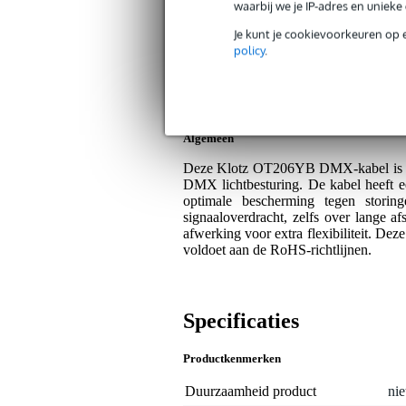
waarbij we je IP-adres en uniek
Op dit product krijg je levenslange garantie 
Je kunt je cookievoorkeuren op 
Plus- en minpunten
policy
.
Zeer flexibele kabel.
Sterke afscherming voor storingsvr
Algemeen
Deze Klotz OT206YB DMX-kabel is on
DMX lichtbesturing. De kabel heeft e
optimale bescherming tegen storin
signaaloverdracht, zelfs over lange 
afwerking voor extra flexibiliteit. Dez
voldoet aan de RoHS-richtlijnen.
Specificaties
Productkenmerken
Duurzaamheid product
nie