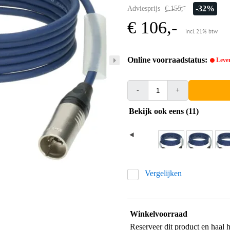
-32%
Adviesprijs
€ 155,-
€ 106,-
incl. 21% btw
Online voorraadstatus:
Lever
-
+
Bekijk ook eens (11)
Vergelijken
Winkelvoorraad
Reserveer dit product en haal 