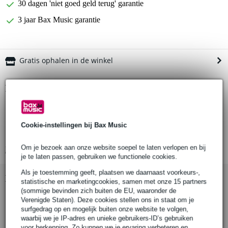
30 dagen 'niet goed geld terug' garantie
3 jaar Bax Music garantie
Gratis ophalen in de winkel
Productinformatie
XLR kabel
XLR 3-polige male naar XLR 3-polige female
Cookie-instellingen bij Bax Music
impedantie: AES 110 Ohm
Om je bezoek aan onze website soepel te laten verlopen en bij
Bekijk alle productspecificaties
je te laten passen, gebruiken we functionele cookies.
Als je toestemming geeft, plaatsen we daarnaast voorkeurs-,
Bekijk ook eens (7)
statistische en marketingcookies, samen met onze 15 partners
(sommige bevinden zich buiten de EU, waaronder de
Verenigde Staten). Deze cookies stellen ons in staat om je
surfgedrag op en mogelijk buiten onze website te volgen,
waarbij we je IP-adres en unieke gebruikers-ID’s gebruiken
voor herkenning. Zo kunnen we je ervaring verbeteren en