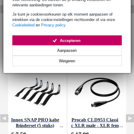
relevante aanbiedingen tonen.
Je kunt je cookievoorkeuren op elk moment aanpassen of
intrekken via de cookie-instellingen rechtsonder of via onze
Cookiebeleid
en
Privacy policy
.
Accepteren
Aanpassen
Accessoires (7)
Weigeren
Innox SNAP PRO kabe
Procab CLD953 Classi
N
lbinderset (5 stuks)
c XLR male - XLR fem
2
ale DMX-kabel 3 m