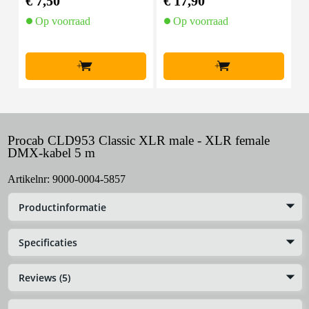
€ 7,50
€ 17,90
€
Op voorraad
Op voorraad
+
+
Procab CLD953 Classic XLR male - XLR female
DMX-kabel 5 m
Artikelnr:
9000-0004-5857
Productinformatie
Specificaties
Reviews (5)