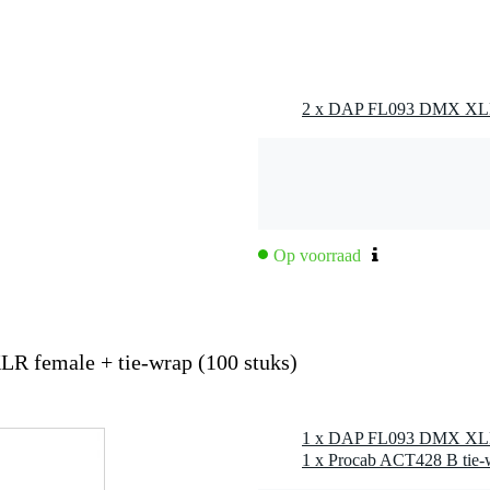
Op voorraad
 female + tie-wrap (100 stuks)
1 x Procab ACT428 B tie-w