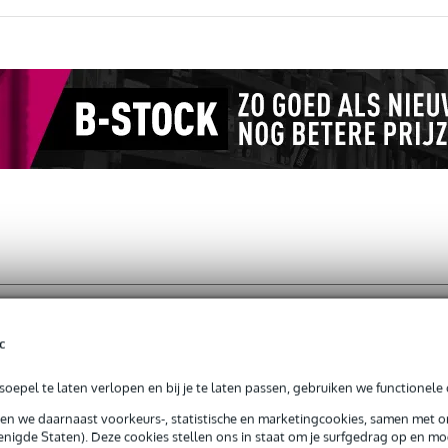
ale 3-pins 3 meter
c
oepel te laten verlopen en bij je te laten passen, gebruiken we functionele 
jg je 3 jaar Bax Music Garantie.
sen we daarnaast voorkeurs-, statistische en marketingcookies, samen met 
ntie.
nigde Staten). Deze cookies stellen ons in staat om je surfgedrag op en mog