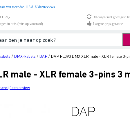
asis van meer dan 113.816 klantreviews
f € 99,-
30 dagen 'niet goed geld te
rgen in huis (mits op voorraad)
Laagste-prijs-garantie
 kabels
DMX-kabels
DAP
DAP FL093 DMX XLR male - XLR female 3-pi
/
/
/
 male - XLR female 3-pins 3 
schrijf een review