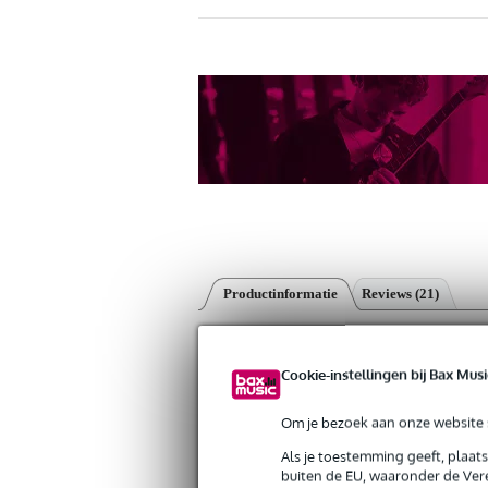
Productinformatie
Reviews
(21)
DAP FL093 DMX XLR male - XLR fem
Artikelnr:
9000-0020-1624
Cookie-instellingen bij Bax Musi
Servicebelofte
Om je bezoek aan onze website s
Bax Music Garantie
: Op dit product kri
Als je toestemming geeft, plaat
Op dit product krijg je 3 jaar Bax Music Gara
buiten de EU, waaronder de Vere