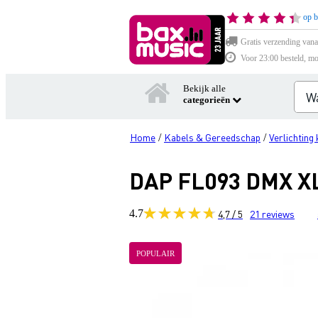
op b
Gratis verzending vana
Voor 23:00 besteld, mo
Bekijk alle
categorieën
Home
Kabels & Gereedschap
Verlichting
/
/
DAP FL093 DMX XLR
4.7
4,7 / 5
21
reviews
POPULAIR