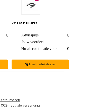
2x DAP FL093
€ 41,75
Adviesprijs
€ 16,70
€ 1,75
Jouw voordeel
€ 0,55
€ 40,-
Nu als combinatie voor
€ 16,15
In mijn winkelwagen
s retourneren
s CO2-neutrale verzending