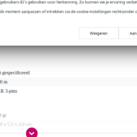
e gebruikers-ID’s gebruiken voor herkenning. Zo kunnen we je ervaring verb
elk moment aanpassen of intrekken via de cookie-instellingen rechtsonder 
u moeiteloos verbinding met uw lichtapparatuur. Deze kabel i
anwege de impedantie van 110 Ohm is deze XLR-kabel voornamelij
fecten en dergelijke apparaten. De kabel heeft een XLR male (3p) - XL
Weigeren
Aan
t gespecificeerd
00 m
R 3-pins
0 gr
0 x 5,5 x 4,0 cm