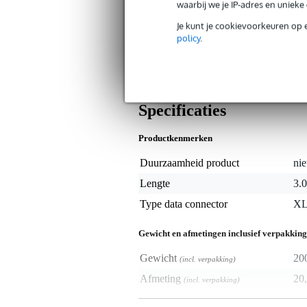
waarbij we je IP-adres en uniek
Algemeen
Je kunt je cookievoorkeuren op 
policy
.
Met de DAP FL093 DMX-kabel maakt 
gebalanceerd en is 3 meter lang. V
geschikt om te gebruiken voor lichtef
female (3p) verloop.
Specificaties
Productkenmerken
Duurzaamheid product
nie
Lengte
3.
Type data connector
XL
Gewicht en afmetingen inclusief verpakking
Gewicht
20
(incl. verpakking)
Afmeting
20,
(incl. verpakking)