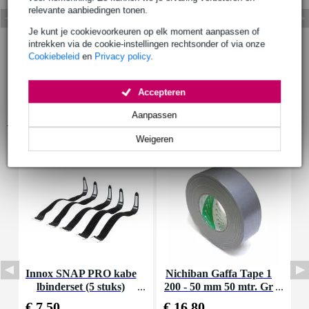
relevante aanbiedingen tonen.
Je kunt je cookievoorkeuren op elk moment aanpassen of
intrekken via de cookie-instellingen rechtsonder of via onze
Cookiebeleid
en
Privacy policy
.
Accepteren
Aanpassen
Accessoires (5)
Weigeren
Innox SNAP PRO kabe
Nichiban Gaffa Tape 1
S
lbinderset (5 stuks)
200 - 50 mm 50 mtr. Gr
e
ey
€ 7,50
€ 16,80
€