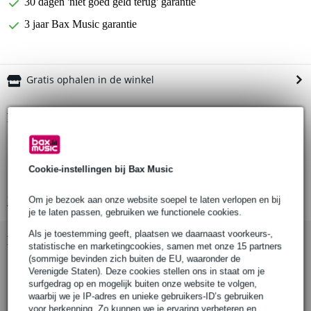
30 dagen 'niet goed geld terug' garantie
3 jaar Bax Music garantie
Gratis ophalen in de winkel
Productinformatie
XLR kabel
XLR 3-polige male naar XLR 3-polige female
Cookie-instellingen bij Bax Music
impedantie: AES 110 Ohm
Om je bezoek aan onze website soepel te laten verlopen en bij
Bekijk alle productspecificaties
je te laten passen, gebruiken we functionele cookies.
Als je toestemming geeft, plaatsen we daarnaast voorkeurs-,
Bekijk ook eens (7)
statistische en marketingcookies, samen met onze 15 partners
(sommige bevinden zich buiten de EU, waaronder de
Verenigde Staten). Deze cookies stellen ons in staat om je
surfgedrag op en mogelijk buiten onze website te volgen,
waarbij we je IP-adres en unieke gebruikers-ID’s gebruiken
voor herkenning. Zo kunnen we je ervaring verbeteren en