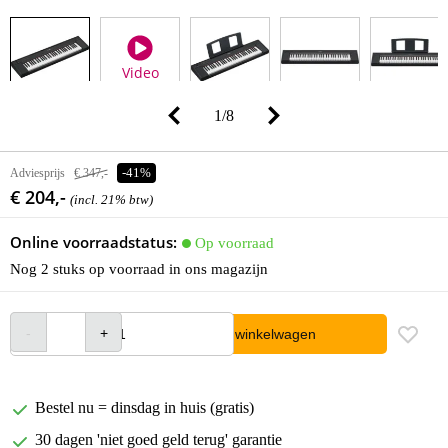
Video
1
/
8
Adviesprijs
€ 347,-
-41%
€ 204,-
(incl. 21% btw)
Online voorraadstatus:
Op voorraad
Nog 2 stuks op voorraad in ons magazijn
In winkelwagen
Bestel nu = dinsdag in huis (gratis)
30 dagen 'niet goed geld terug' garantie