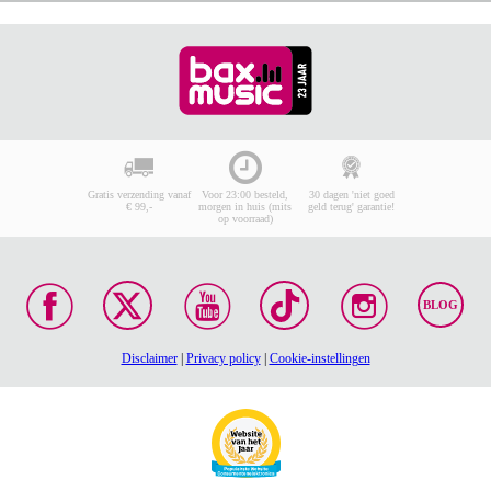
Gratis verzending vanaf
Voor 23:00 besteld,
30 dagen 'niet goed
€ 99,-
morgen in huis (mits
geld terug' garantie!
op voorraad)
BLOG
Disclaimer
|
Privacy policy
|
Cookie-instellingen