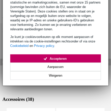
digitale piano
statistische en marketingcookies, samen met onze 15 partners
(sommige bevinden zich buiten de EU, waaronder de
klankbron: AWM sampling
Verenigde Staten). Deze cookies stellen ons in staat om je
surfgedrag op en mogelijk buiten onze website te volgen,
Bekijk alle productspecificaties
waarbij we je IP-adres en unieke gebruikers-ID’s gebruiken
voor herkenning. Zo kunnen we je ervaring verbeteren en
relevante aanbiedingen tonen.
Bekijk ook eens (5)
Je kunt je cookievoorkeuren op elk moment aanpassen of
intrekken via de cookie-instellingen rechtsonder of via onze
Cookiebeleid
en
Privacy policy
.
Accepteren
Aanpassen
Weigeren
Accessoires (38)