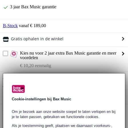
3 jaar Bax Music garantie
B-Stock
vanaf € 189,00
Gratis ophalen in de winkel
Kies nu voor 2 jaar extra Bax Music garantie en meer
voordelen
€ 10,20 eenmalig
Yamaha NP-15B Piaggero digitale piano
Twijfel je of de
bij
je past? Doe de check.
Start de check
Cookie-instellingen bij Bax Music
Om je bezoek aan onze website soepel te laten verlopen en bij
Productinformatie
je te laten passen, gebruiken we functionele cookies.
Yamaha NP-15 Piaggero
Als je toestemming geeft, plaatsen we daarnaast voorkeurs-,