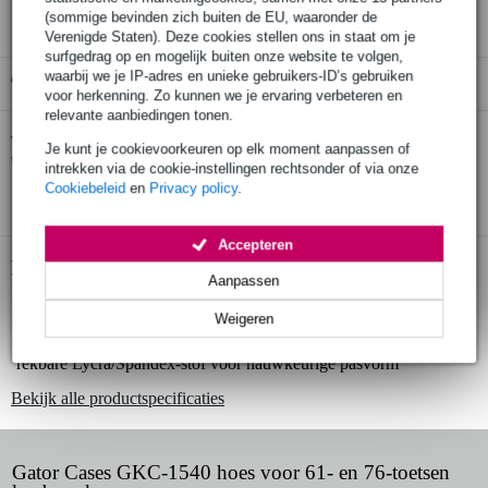
(sommige bevinden zich buiten de EU, waaronder de
Verenigde Staten). Deze cookies stellen ons in staat om je
surfgedrag op en mogelijk buiten onze website te volgen,
waarbij we je IP-adres en unieke gebruikers-ID’s gebruiken
Gratis ophalen in de winkel
voor herkenning. Zo kunnen we je ervaring verbeteren en
relevante aanbiedingen tonen.
Gator Cases GKC-1540 hoes voor 61- en 76-
Twijfel je of de
Je kunt je cookievoorkeuren op elk moment aanpassen of
toetsen keyboard
bij je past? Doe de check.
intrekken via de cookie-instellingen rechtsonder of via onze
Cookiebeleid
en
Privacy policy
.
Start de check
Accepteren
Productinformatie
Aanpassen
beschermhoes voor keyboards met 61 of 76 toetsen
Weigeren
houdt stof en ander vuil tegen
rekbare Lycra/Spandex-stof voor nauwkeurige pasvorm
Bekijk alle productspecificaties
Gator Cases GKC-1540 hoes voor 61- en 76-toetsen