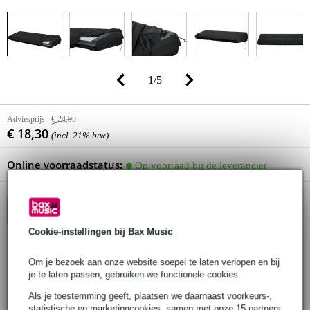
1
/
5
Adviesprijs
€ 24,95
€ 18,30
(incl. 21% btw)
Online voorraadstatus:
Op voorraad bij de leverancier
In winkelwagen
Cookie-instellingen bij Bax Music
Bestel voor 23:00 = over circa 8 werkdagen in huis
Om je bezoek aan onze website soepel te laten verlopen en bij
je te laten passen, gebruiken we functionele cookies.
30 dagen 'niet goed geld terug' garantie
Als je toestemming geeft, plaatsen we daarnaast voorkeurs-,
3 jaar Bax Music garantie
statistische en marketingcookies, samen met onze 15 partners