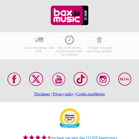
Gratis verzending vanaf
Voor 23:00 besteld,
30 dagen 'niet goed
€ 99,-
morgen in huis (mits
geld terug' garantie!
op voorraad)
BLOG
Disclaimer
|
Privacy policy
|
Cookie-instellingen
op basis van meer dan 113.816 klantreviews