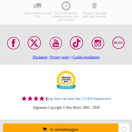
Gratis verzending vanaf
Voor 23:00 besteld,
30 dagen 'niet goed
€ 99,-
maandag in huis (mits
geld terug' garantie!
op voorraad)
BLOG
Disclaimer
|
Privacy policy
|
Cookie-instellingen
op basis van meer dan 113.816 klantreviews
Algemene Copyright © Bax Music 2003 - 2026
In winkelwagen