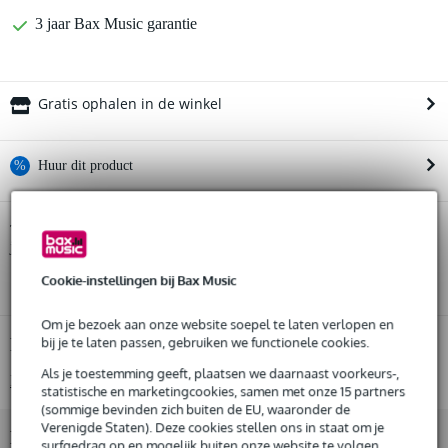
3 jaar Bax Music garantie
Gratis ophalen in de winkel
%
Huur dit product
Huur dit product al vanaf 38 euro per maand
Casio CDP-S110 Piano starterset Deluxe
Twijfel je of de
bij
Huur meerdere producten tegelijk: min. € 300,- en max.
je past? Doe de check.
€ 2.500,-
Start de check
Gratis
Cookie-instellingen bij Bax Music
thuisbezorgd of op te halen in de winkel
Al na 4 maanden maandelijks opzegbaar
De mogelijkheid om je product(en) met korting te kopen
Om je bezoek aan onze website soepel te laten verlopen en
Snelle vervanging door Bax Music bij een defect
bij je te laten passen, gebruiken we functionele cookies.
Productinformatie
Als je toestemming geeft, plaatsen we daarnaast voorkeurs-,
Bekijk alle productspecificaties
statistische en marketingcookies, samen met onze 15 partners
Huur dit product
(sommige bevinden zich buiten de EU, waaronder de
Verenigde Staten). Deze cookies stellen ons in staat om je
Bekijk ook eens (5)
surfgedrag op en mogelijk buiten onze website te volgen,