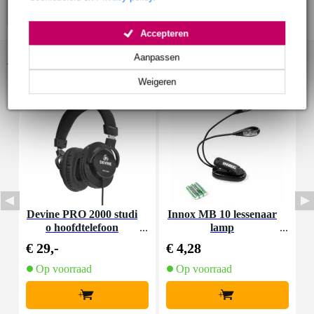
Accepteren
Aanpassen
Accessoires (28)
Weigeren
Devine PRO 2000 studi
Innox MB 10 lessenaar
I
o hoofdtelefoon
lamp
€ 29,-
€ 4,28
€
Op voorraad
Op voorraad
+
+