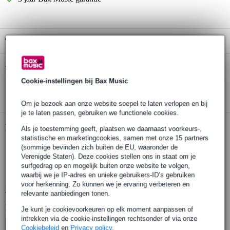
Gratis ophalen in de winkel
Casio SC-800P tas voor CDP-S100/S350 en
Twijfel je of de
PX-S1000/S3000 138x28x19 cm
bij je past? Doe de check.
Cookie-instellingen bij Bax Music
Start de check
Om je bezoek aan onze website soepel te laten verlopen en bij
je te laten passen, gebruiken we functionele cookies.
Productinformatie
Als je toestemming geeft, plaatsen we daarnaast voorkeurs-,
statistische en marketingcookies, samen met onze 15 partners
draagtas voor digitale piano
(sommige bevinden zich buiten de EU, waaronder de
Verenigde Staten). Deze cookies stellen ons in staat om je
kleur: zwart
surfgedrag op en mogelijk buiten onze website te volgen,
handvat
waarbij we je IP-adres en unieke gebruikers-ID’s gebruiken
voor herkenning. Zo kunnen we je ervaring verbeteren en
Bekijk alle productspecificaties
relevante aanbiedingen tonen.
Bekijk ook eens (4)
Je kunt je cookievoorkeuren op elk moment aanpassen of
intrekken via de cookie-instellingen rechtsonder of via onze
Cookiebeleid
en
Privacy policy
.