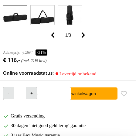
1
/
3
Adviesprijs
€ 167,-
-31%
€ 116,-
(incl. 21% btw)
Online voorraadstatus:
Levertijd onbekend
In winkelwagen
Gratis verzending
30 dagen 'niet goed geld terug' garantie
3 jaar Bax Music garantie