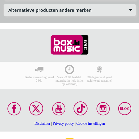
Alternatieve producten andere merken
Gratis verzending vanaf
Voor 23:00 besteld,
30 dagen 'niet goed
€ 99,-
maandag in huis (mits
geld terug' garantie!
op voorraad)
BLOG
Disclaimer
|
Privacy policy
|
Cookie-instellingen