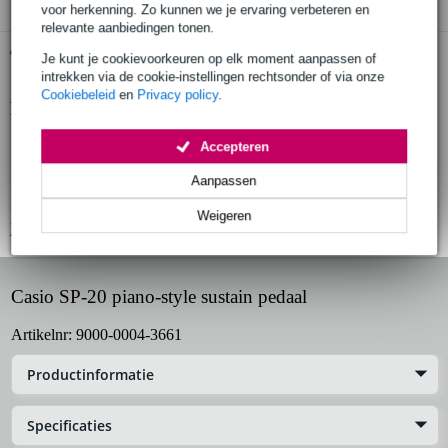
voor herkenning. Zo kunnen we je ervaring verbeteren en
relevante aanbiedingen tonen.
Gratis ophalen in de winkel
Je kunt je cookievoorkeuren op elk moment aanpassen of
intrekken via de cookie-instellingen rechtsonder of via onze
Cookiebeleid
en
Privacy policy
.
Productinformatie
piano-style sustain pedaal
Accepteren
goede imitatie van het sustainpedaal van piano's
Aanpassen
geschikt voor gebruik met Casio keyboards of digitale piano's
Weigeren
Bekijk alle productspecificaties
Casio SP-20 piano-style sustain pedaal
Artikelnr:
9000-0004-3661
Productinformatie
Specificaties