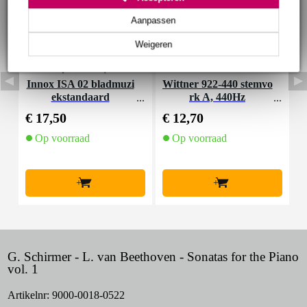
Aanpassen
Weigeren
Innox ISA 02 bladmuzi
Wittner 922-440 stemvo
M
ekstandaard
rk A, 440Hz
a
€ 17,50
€ 12,70
€
Op voorraad
Op voorraad
+
+
G. Schirmer - L. van Beethoven - Sonatas for the Piano
vol. 1
Artikelnr:
9000-0018-0522