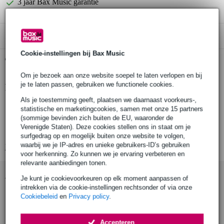
3 jaar Bax Music garantie
Alleen geschikt voor:
Cookie-instellingen bij Bax Music
Gratis ophalen in de winkel
Om je bezoek aan onze website soepel te laten verlopen en bij
je te laten passen, gebruiken we functionele cookies.
Productinformatie
Als je toestemming geeft, plaatsen we daarnaast voorkeurs-,
componist: Ludwig van Beethoven
statistische en marketingcookies, samen met onze 15 partners
arrangementen: Carl Krebs
(sommige bevinden zich buiten de EU, waaronder de
Verenigde Staten). Deze cookies stellen ons in staat om je
uitgeverij: MusicSales / G. Schirmer
surfgedrag op en mogelijk buiten onze website te volgen,
waarbij we je IP-adres en unieke gebruikers-ID’s gebruiken
Bekijk alle productspecificaties
voor herkenning. Zo kunnen we je ervaring verbeteren en
relevante aanbiedingen tonen.
Accessoires (9)
Je kunt je cookievoorkeuren op elk moment aanpassen of
intrekken via de cookie-instellingen rechtsonder of via onze
Cookiebeleid
en
Privacy policy
.
Accepteren