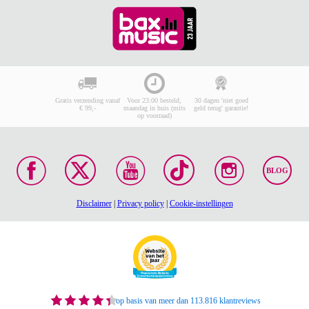
Gratis verzending vanaf
Voor 23:00 besteld,
30 dagen 'niet goed
€ 99,-
maandag in huis (mits
geld terug' garantie!
op voorraad)
BLOG
Disclaimer
|
Privacy policy
|
Cookie-instellingen
op basis van meer dan 113.816 klantreviews