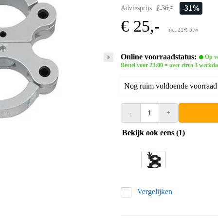
-31%
Adviesprijs
€ 36,-
€ 25,-
incl. 21% btw
Online voorraadstatus:
Op vo
Bestel voor 23:00 = over circa 3 werkda
Nog ruim voldoende voorraad b
-
+
Bekijk ook eens (1)
Vergelijken