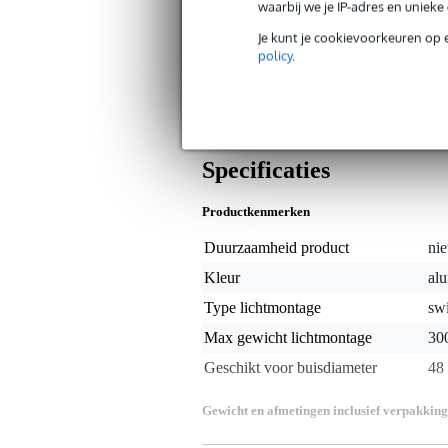
waarbij we je IP-adres en uniek
Je kunt je cookievoorkeuren op 
Algemeen
policy
.
Deze Showtec Swivel Coupler 300 kg i
om twee truss buizen van 50 mm aan e
draaien en dankzij de vleugelmoer ka
couplers, clamps en andere accessoire
Specificaties
Productkenmerken
Duurzaamheid product
nie
Kleur
alu
Type lichtmontage
swi
Max gewicht lichtmontage
30
Geschikt voor buisdiameter
48
Gewicht en afmetingen inclusief verpakking
Gewicht
70