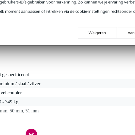
e gebruikers-ID’s gebruiken voor herkenning. Zo kunnen we je ervaring verb
elk moment aanpassen of intrekken via de cookie-instellingen rechtsonder 
s TÜV gekeurd voor 300 kg en is daardoor een heel veilige oplossin
lkaar te koppelen. Je kunt de beide couplers onafhankelijk van elkaa
Weigeren
Aan
n je ze daarna ook vergrendelen. Showtec is een bekend merk dat vee
s maakt. Deze swivel coupler is vervaardigd uit hoogwaardig aluminium
t gespecificeerd
minium / staal / zilver
vel coupler
0 - 349 kg
 mm, 50 mm, 51 mm
0 gr