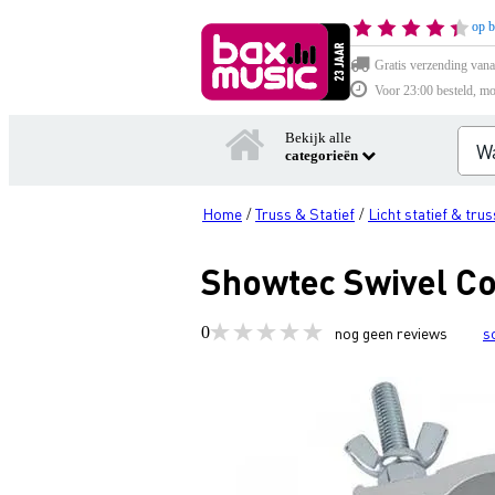
op b
Gratis verzending vana
Voor 23:00 besteld, mo
Bekijk alle
categorieën
Home
Truss & Statief
Licht statief & trus
/
/
Showtec Swivel Co
0
nog geen reviews
s