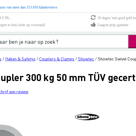
asis van meer dan 113.816 klantreviews
f € 99,-
30 dagen 'niet goed geld te
rgen in huis (mits op voorraad)
Laagste-prijs-garantie
s
Haken & Safetys
Couplers & Clamps
Showtec
Showtec Swivel Coupl
/
/
/
/
upler 300 kg 50 mm TÜV gecertif
chrijf een review