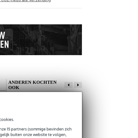
ANDEREN KOCHTEN
OOK
Schrijf zelf een review
cookies.
Je naam
Er zijn nog geen reviews voor dit product.
Innox Snap 27
Innox Impact Line
onze 15 partners (sommige bevinden zich
kabelbinder met
465-220 Basic 465
elijk buiten onze website te volgen,