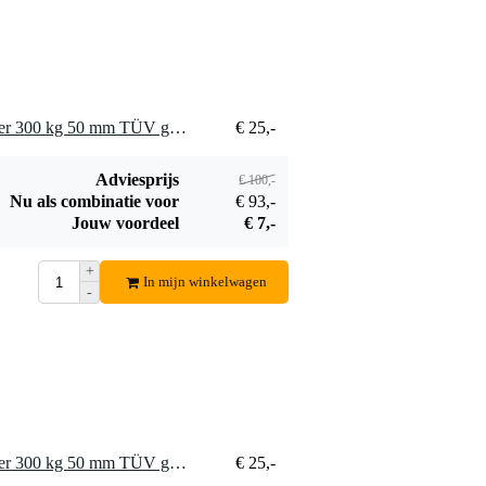
30B safetykabel
€ 4,95
3.2 mm 30 cm
zwart
Bestel mee
4 x Showtec Swivel Coupler 300 kg 50 mm TÜV gecertificeerd zilver
€ 25,-
Adviesprijs
€ 100,-
Nu als combinatie voor
€ 93,-
Jouw voordeel
€ 7,-
+
In mijn winkelwagen
-
8 x Showtec Swivel Coupler 300 kg 50 mm TÜV gecertificeerd zilver
€ 25,-