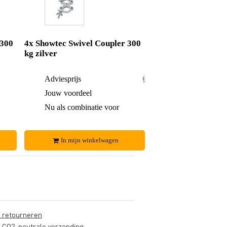
 300
4x Showtec Swivel Coupler 300
kg zilver
€ 50,-
Adviesprijs
€ 100,-
€ 2,-
Jouw voordeel
€ 7,-
€ 48,-
Nu als combinatie voor
€ 93,-
In mijn winkelwagen
s retourneren
s CO2-neutrale verzending