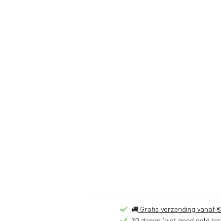
Gratis verzending vanaf €
30 dagen 'niet goed geld ter