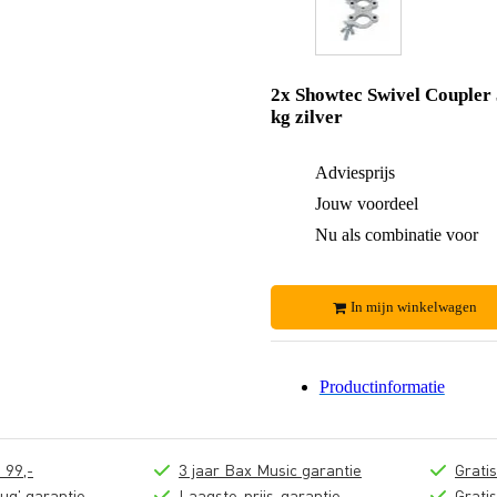
2x Showtec Swivel Coupler
kg zilver
Adviesprijs
Jouw voordeel
Nu als combinatie voor
In mijn winkelwagen
Productinformatie
 99,-
3 jaar Bax Music garantie
Grati
ug' garantie
Laagste-prijs-garantie
Grati