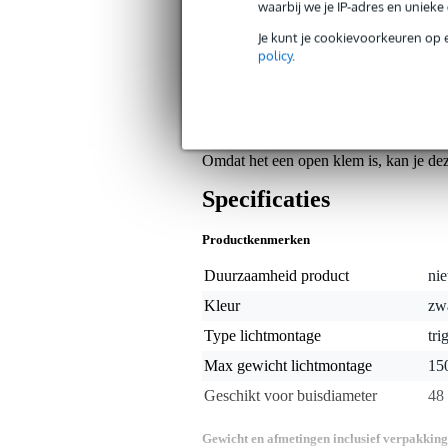
waarbij we je IP-adres en uniek
Op dit product krijg je 3 jaar Bax Music Gara
Je kunt je cookievoorkeuren op 
policy
.
Algemeen
Deze Showtec Fast Coupler Slimline
Coupler is eenvoudig in gebruik. Eers
lichteffect, of een andere lading die j
van 50 mm en draait nu de schroef ach
Omdat het een open klem is, kan je de
Specificaties
Productkenmerken
Duurzaamheid product
nie
Kleur
zw
Type lichtmontage
tri
Max gewicht lichtmontage
15
Geschikt voor buisdiameter
48
Gewicht en afmetingen inclusief verpakking