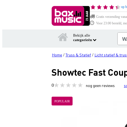
op b
Gratis verzending vana
Voor 23:00 besteld, mo
Bekijk alle
categorieën
Home
Truss & Statief
Licht statief & trus
/
/
Showtec Fast Coup
0
nog geen reviews
s
POPULAIR