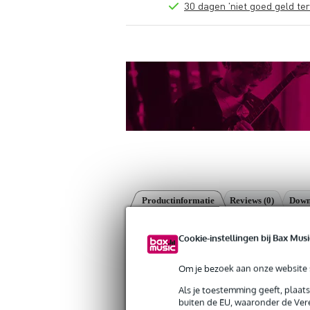
30 dagen 'niet goed geld ter
Productinformatie
Reviews
(0)
Down
Showtec Fast Coupler Slimline 150 k
Cookie-instellingen bij Bax Musi
Artikelnr:
9000-0057-9085
Servicebelofte
Om je bezoek aan onze website s
Als je toestemming geeft, plaat
Bax Music Garantie
: Op dit product kri
buiten de EU, waaronder de Vere