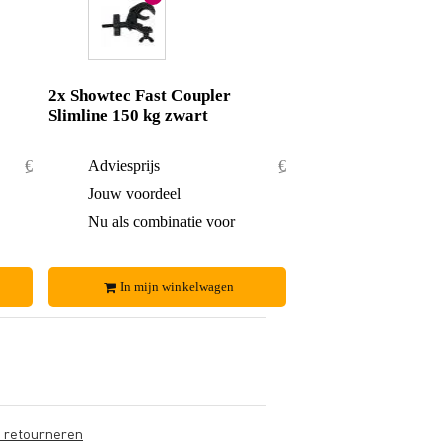
2x Showtec Fast Coupler
Slimline 150 kg zwart
€ 69,80
Adviesprijs
€ 34,90
€ 4,80
Jouw voordeel
€ 1,90
€ 65,-
Nu als combinatie voor
€ 33,-
In mijn winkelwagen
s retourneren