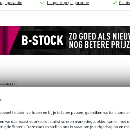
ug' garantie
Laagste-prijs-garantie
Grati
loads (1)
g 50 mm zwart
c
oepel te laten verlopen en bij je te laten passen, gebruiken we functionele 
sen we daarnaast voorkeurs-, statistische en marketingcookies, samen met 
jg je 3 jaar Bax Music Garantie.
nigde Staten). Deze cookies stellen ons in staat om je surfgedrag op en mog