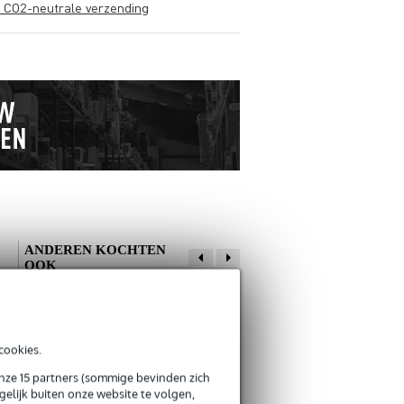
s CO2-neutrale verzending
ANDEREN KOCHTEN
OOK
Schrijf zelf een review
cookies.
Je naam
onze 15 partners (sommige bevinden zich
Er zijn nog geen reviews voor dit product.
Innox Snap 27
Innox Impact Line
elijk buiten onze website te volgen,
kabelbinder met
465-220 Basic 465