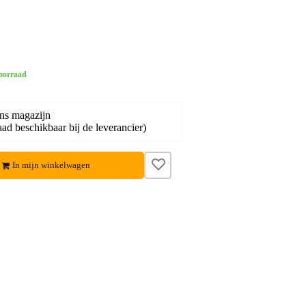
oorraad
ons magazijn
ad beschikbaar bij de leverancier)
In mijn winkelwagen