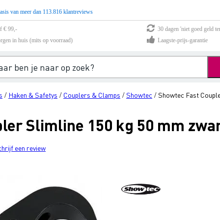
asis van meer dan 113.816 klantreviews
f € 99,-
30 dagen 'niet goed geld te
rgen in huis (mits op voorraad)
Laagste-prijs-garantie
s
Haken & Safetys
Couplers & Clamps
Showtec
Showtec Fast Couple
/
/
/
/
ler Slimline 150 kg 50 mm zwa
chrijf een review