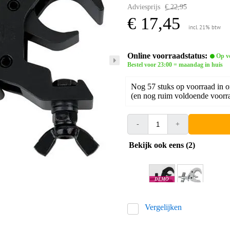
Adviesprijs
€ 22,95
€ 17,45
incl. 21% btw
Online voorraadstatus:
Op v
Bestel voor 23:00 = maandag in huis
Nog 57 stuks op voorraad in 
(en nog ruim voldoende voorra
-
+
Bekijk ook eens (2)
DEMO
Goes
Vergelijken