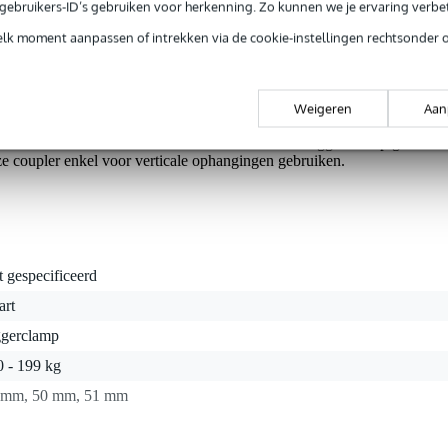
e gebruikers-ID’s gebruiken voor herkenning. Zo kunnen we je ervaring verb
ntie.
elk moment aanpassen of intrekken via de cookie-instellingen rechtsonder 
 is TÜV gekeurd voor een maximale belasting van 150 kg. De Fas
t draai je de schroef aan de achterzijde losser. Daarna bevestig je he
Weigeren
Aan
e wilt ophangen, met de M10 bout. Je hangt de Fast Coupler aan een trus
teraan vast. Dit soort klem wordt ook vaak een trigger clamp genoemd
ze coupler enkel voor verticale ophangingen gebruiken.
t gespecificeerd
art
ggerclamp
0 - 199 kg
 mm, 50 mm, 51 mm