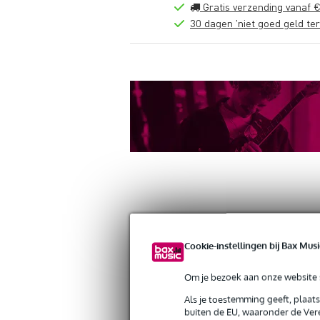
Gratis verzending vanaf €
30 dagen 'niet goed geld ter
Productinformatie
Reviews
(0)
Down
Cookie-instellingen bij Bax Musi
Doughty T58990 Atom Hanging Clamp 
Artikelnr:
9000-0150-4025
Om je bezoek aan onze website s
Servicebelofte
Als je toestemming geeft, plaat
buiten de EU, waaronder de Vere