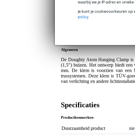
Bax Music Garantie
: Op dit product kri
waarbij we je IP-adres en uniek
Op dit product krijg je 3 jaar Bax Music Gara
Je kunt je cookievoorkeuren op 
policy
.
Plus- en minpunten
Stevige en veilige ophangmogelij
Lichtgewicht en eenvoudig in geb
Algemeen
De Doughty Atom Hanging Clamp is g
(1,5″) buizen. Het ontwerp biedt een
mm. De klem is voorzien van een M
trussystemen. Deze klem is TÜV-goedg
van verlichting en andere lichtinstallat
Specificaties
Productkenmerken
Duurzaamheid product
nie