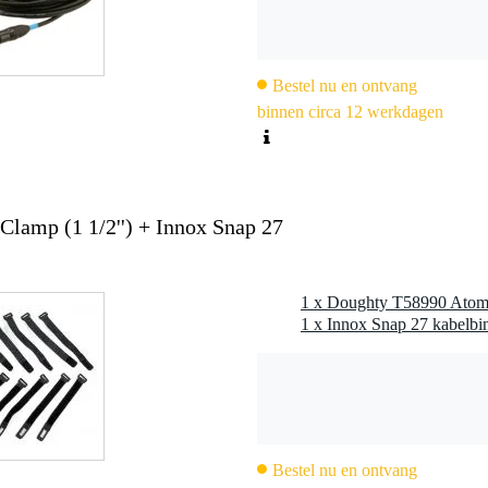
lver
9001
90
g, verlichting ophangen
Bestel nu en ontvang
binnen circa 12 werkdagen
lamp (1 1/2'') + Innox Snap 27
1 x Doughty T58990 Atom 
Bestel nu en ontvang