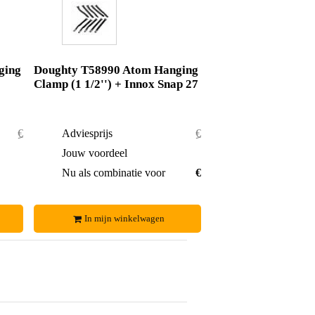
ging
Doughty T58990 Atom Hanging
Clamp (1 1/2'') + Innox Snap 27
€ 46,20
Adviesprijs
€ 22,70
€ 2,20
Jouw voordeel
€ 1,05
€ 44,-
Nu als combinatie voor
€ 21,65
In mijn winkelwagen