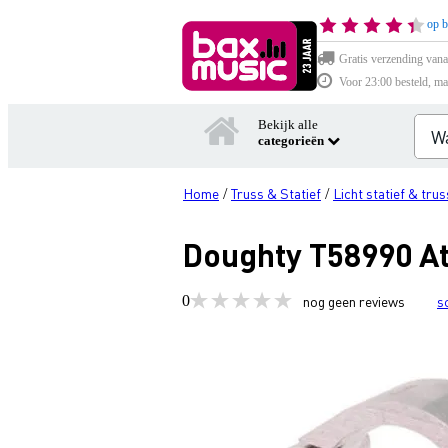
op b
Gratis verzending vana
Voor 23:00 besteld, ma
Bekijk alle
categorieën
Home
Truss & Statief
Licht statief & trus
/
/
Doughty T58990 At
0
nog geen reviews
s