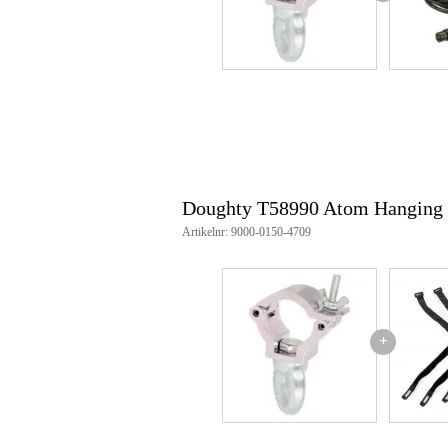
Beschikbare kleuren: Zwart of zi
Onderdeelnummer Zwart: T589
Onderdeelnummer Zilver: T589
Toepassing: Decoratieve trussin
Doughty T58990 Atom Hanging C
Artikelnr: 9000-0150-4709
+