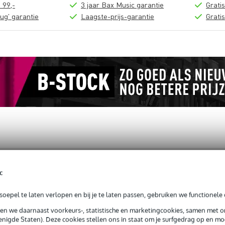
 99,-
3 jaar Bax Music garantie
Grati
ug' garantie
Laagste-prijs-garantie
Grati
loads (1)
c
(1 1/2'')
oepel te laten verlopen en bij je te laten passen, gebruiken we functionele 
sen we daarnaast voorkeurs-, statistische en marketingcookies, samen met 
nigde Staten). Deze cookies stellen ons in staat om je surfgedrag op en mog