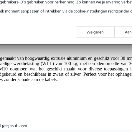
jg je 3 jaar Bax Music Garantie.
e gebruikers-ID’s gebruiken voor herkenning. Zo kunnen we je ervaring verb
ntie.
elk moment aanpassen of intrekken via de cookie-instellingen rechtsonder 
kheid.
Weigeren
Aan
ruik.
emaakt van hoogwaardig extrusie-aluminium en geschikt voor 38 m
 veilige werkbelasting (WLL) van 100 kg, met een klembreedte van 3
10 oogmoer, wat het geschikt maakt voor diverse toepassingen i
ekeurd en beschikbaar in zwart of zilver. Perfect voor het ophange
ies zonder schade aan de kabels.
t gespecificeerd