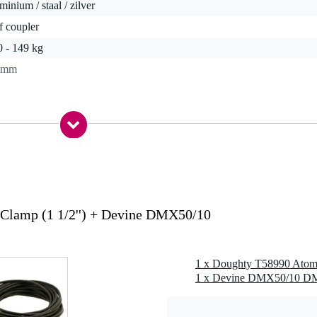
minium / staal / zilver
f coupler
0 - 149 kg
 mm
0 gr
0 x 10,0 x 6,0 cm
)
Clamp (1 1/2'') + Devine DMX50/10
82 T6 Aluminium
1 x Doughty T58990 Atom 