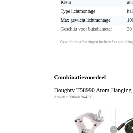
Kleur
alu
Type lichtmontage
hal
Max gewicht lichtmontage
10
Geschikt voor buisdiameter
38
Gewicht en afmetingen inclusief verpakking
Gewicht
20
(incl. verpakking)
Afmeting
10,
(incl. verpakking)
Productspecificaties
Combinatievoordeel
WLL: 100 kg
Buizenspecificatie: 1½" (38 mm
Doughty T58990 Atom Hanging 
Klembreedte: 30 mm
Artikelnr: 9000-0150-4708
Materiaal hoofdlichaam: AW60
Roll Pins: Roestvrij staal
Oogmoer: M10, C15E
Max. Draaimoment: Handvast
Gewicht: 0,12 kg
Beveiligingsfactor: 5:1
+
Goedgekeurd door TÜV