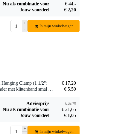
Nu als combinatie voor
€ 44,-
Ayra DMX
Jouw voordeel
€ 2,20
Terminator
€ 5,50
+
In mijn winkelwagen
Bestel mee
-
Hanging Clamp (1 1/2'')
€ 17,20
1 x Innox Snap 27 kabelbinder met klittenband smal zwart (10 stuks)
€ 5,50
Adviesprijs
€ 22,70
Nu als combinatie voor
€ 21,65
Jouw voordeel
€ 1,05
+
In mijn winkelwagen