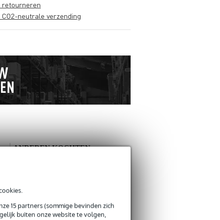
s retourneren
s CO2-neutrale verzending
ANDEREN KOCHTEN
OOK
Schrijf zelf een review
cookies.
onze 15 partners (sommige bevinden zich
Je naam
elijk buiten onze website te volgen,
Er zijn nog geen reviews voor dit product.