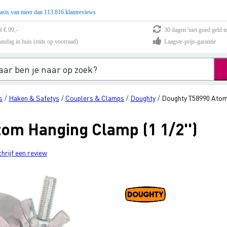
asis van meer dan 113.816 klantreviews
f € 99,-
30 dagen 'niet goed geld te
andag in huis (mits op voorraad)
Laagste-prijs-garantie
s
Haken & Safetys
Couplers & Clamps
Doughty
Doughty T58990 Atom 
/
/
/
/
om Hanging Clamp (1 1/2'')
chrijf een review