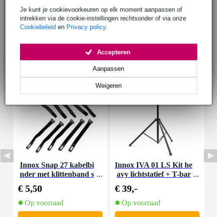
Je kunt je cookievoorkeuren op elk moment aanpassen of
intrekken via de cookie-instellingen rechtsonder of via onze
Cookiebeleid
en
Privacy policy
.
Accepteren
Accessoires (9)
Aanpassen
Weigeren
Innox Snap 27 kabelbi
Innox IVA 01 LS Kit he
I
nder met klittenband s
avy lichtstatief + T-bar
mal zwart (10 stuks)
€ 5,50
€ 39,-
€
Op voorraad
Op voorraad