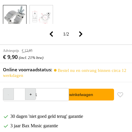
1
/
2
Adviesprijs
€ 12,85
€ 9,90
(incl. 21% btw)
Online voorraadstatus:
Bestel nu en ontvang binnen circa 12
werkdagen
In winkelwagen
30 dagen 'niet goed geld terug' garantie
3 jaar Bax Music garantie